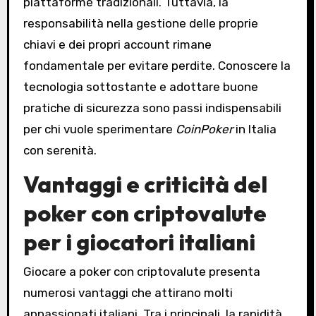
piattaforme tradizionali. Tuttavia, la
responsabilità nella gestione delle proprie
chiavi e dei propri account rimane
fondamentale per evitare perdite. Conoscere la
tecnologia sottostante e adottare buone
pratiche di sicurezza sono passi indispensabili
per chi vuole sperimentare
CoinPoker
in Italia
con serenità.
Vantaggi e criticità del
poker con criptovalute
per i giocatori italiani
Giocare a poker con criptovalute presenta
numerosi vantaggi che attirano molti
appassionati italiani. Tra i principali, la rapidità