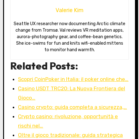
Valerie Kim
Seattle UX researcher now documenting Arctic climate
change from Tromsø. Val reviews VR meditation apps,
aurora-photography gear, and coffee-bean genetics.
She ice-swims for fun and knits wifi-enabled mittens
to monitor hand warmth.
Related Posts:
Scopri CoinPoker in Italia: il poker online che…
Casino USDT TRC20: La Nuova Frontiera del
Gioco…
Casino crypto: guida completa a sicurezza,…
Crypto casino: rivoluzione, opportunità e
rischi nel…
Oltre il gioco tradizionale: guida strategica