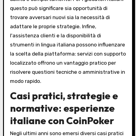
questo può significare sia opportunità di
trovare avversari nuovi sia la necessità di
adattare le proprie strategie. Infine,
l'assistenza clienti e la disponibilità di
strumenti in lingua italiana possono influenzare
la scelta della piattaforma: servizi con supporto
localizzato offrono un vantaggio pratico per
risolvere questioni tecniche o amministrative in
modo rapido.
Casi pratici, strategie e
normative: esperienze
italiane con CoinPoker
Negli ultimi anni sono emersi diversi casi pratici