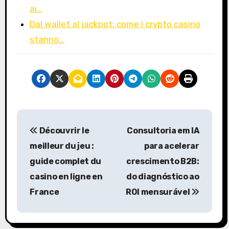
ai…
Dal wallet al jackpot: come i crypto casino
stanno…
P
Découvrir le
Consultoria em IA
o
meilleur du jeu :
para acelerar
s
guide complet du
crescimento B2B:
casino en ligne en
do diagnóstico ao
t
France
ROI mensurável
n
a