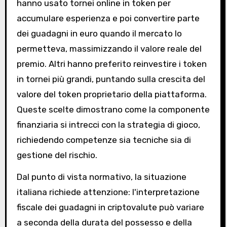
hanno usato tornei online in token per
accumulare esperienza e poi convertire parte
dei guadagni in euro quando il mercato lo
permetteva, massimizzando il valore reale del
premio. Altri hanno preferito reinvestire i token
in tornei più grandi, puntando sulla crescita del
valore del token proprietario della piattaforma.
Queste scelte dimostrano come la componente
finanziaria si intrecci con la strategia di gioco,
richiedendo competenze sia tecniche sia di
gestione del rischio.
Dal punto di vista normativo, la situazione
italiana richiede attenzione: l'interpretazione
fiscale dei guadagni in criptovalute può variare
a seconda della durata del possesso e della