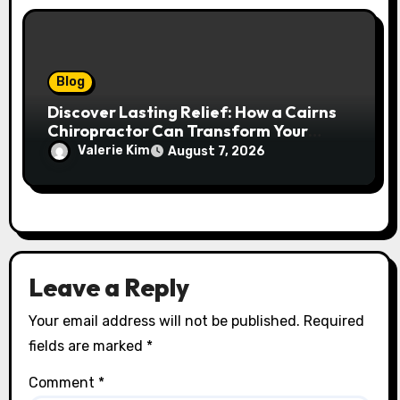
Blog
Discover Lasting Relief: How a Cairns
Chiropractor Can Transform Your
Spinal Health
Valerie Kim
August 7, 2026
Leave a Reply
Your email address will not be published.
Required
fields are marked
*
Comment
*