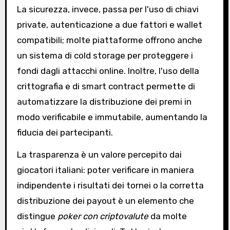
La sicurezza, invece, passa per l'uso di chiavi
private, autenticazione a due fattori e wallet
compatibili; molte piattaforme offrono anche
un sistema di cold storage per proteggere i
fondi dagli attacchi online. Inoltre, l'uso della
crittografia e di smart contract permette di
automatizzare la distribuzione dei premi in
modo verificabile e immutabile, aumentando la
fiducia dei partecipanti.
La trasparenza è un valore percepito dai
giocatori italiani: poter verificare in maniera
indipendente i risultati dei tornei o la corretta
distribuzione dei payout è un elemento che
distingue
poker con criptovalute
da molte