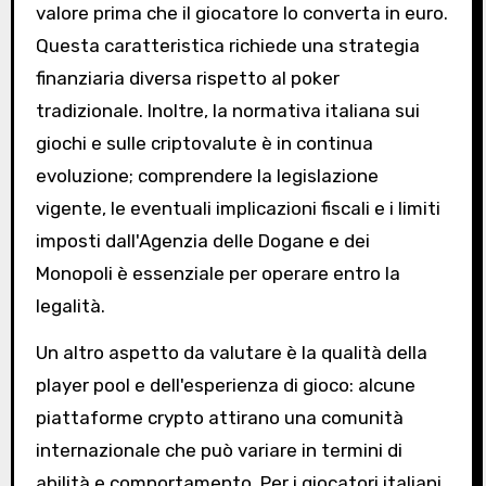
valore prima che il giocatore lo converta in euro.
Questa caratteristica richiede una strategia
finanziaria diversa rispetto al poker
tradizionale. Inoltre, la normativa italiana sui
giochi e sulle criptovalute è in continua
evoluzione; comprendere la legislazione
vigente, le eventuali implicazioni fiscali e i limiti
imposti dall'Agenzia delle Dogane e dei
Monopoli è essenziale per operare entro la
legalità.
Un altro aspetto da valutare è la qualità della
player pool e dell'esperienza di gioco: alcune
piattaforme crypto attirano una comunità
internazionale che può variare in termini di
abilità e comportamento. Per i giocatori italiani