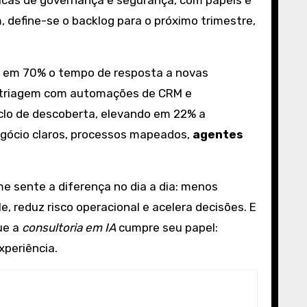
icas de governança e segurança, com papéis e
m, define-se o backlog para o próximo trimestre,
iu em 70% o tempo de resposta a novas
de triagem com automações de CRM e
clo de descoberta, elevando em 22% a
egócio claros, processos mapeados,
agentes
ime sente a diferença no dia a dia: menos
e, reduz risco operacional e acelera decisões. E
ue a
consultoria em IA
cumpre seu papel:
periência.