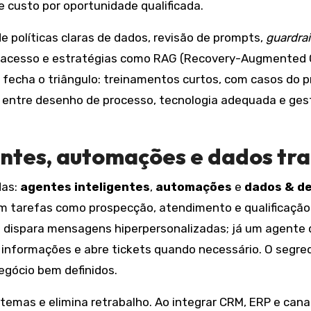
e custo por oportunidade qualificada.
 de políticas claras de dados, revisão de prompts,
guardrai
s de acesso e estratégias como RAG (Recovery-Augmented
fecha o triângulo: treinamentos curtos, com casos do 
 entre desenho de processo, tecnologia adequada e ge
entes, automações e dados tr
das:
agentes inteligentes
,
automações
e
dados & d
am tarefas como prospecção, atendimento e qualificação
cos e dispara mensagens hiperpersonalizadas; já um agent
 informações e abre tickets quando necessário. O segred
egócio bem definidos.
emas e elimina retrabalho. Ao integrar CRM, ERP e can