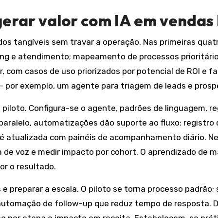
 gerar valor com IA em vendas
tados tangíveis sem travar a operação. Nas primeiras qu
g e atendimento; mapeamento de processos prioritários;
or, com casos de uso priorizados por potencial de ROI e f
 — por exemplo, um agente para triagem de leads e pros
piloto. Configura-se o agente, padrões de linguagem, reg
ralelo, automatizações dão suporte ao fluxo: registro d
 é atualizada com painéis de acompanhamento diário. Nes
om de voz e medir impacto por cohort. O aprendizado de 
or o resultado.
s e preparar a escala. O piloto se torna processo padr
 automação de follow-up que reduz tempo de resposta.