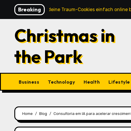
Skip
Breaking
 So kannst du deine Traum-Cookies einfach online bestellen
to
content
Christmas in
the Park
Business
Technology
Health
Lifestyle
Home
Blog
Consultoria em IA para acelerar crescimen