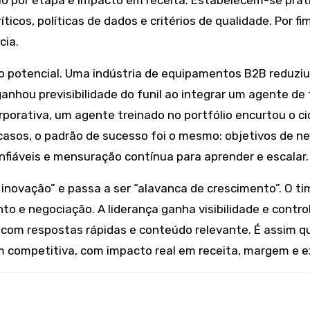
o por etapa e impacto em receita. Estabelecem-se prát
ticos, políticas de dados e critérios de qualidade. Por fi
cia.
m o potencial. Uma indústria de equipamentos B2B reduz
anhou previsibilidade do funil ao integrar um agente 
orativa, um agente treinado no portfólio encurtou o ci
casos, o padrão de sucesso foi o mesmo: objetivos de n
fiáveis e mensuração contínua para aprender e escalar.
e inovação” e passa a ser “alavanca de crescimento”. O t
o e negociação. A liderança ganha visibilidade e control
a, com respostas rápidas e conteúdo relevante. É assim q
competitiva, com impacto real em receita, margem e ex