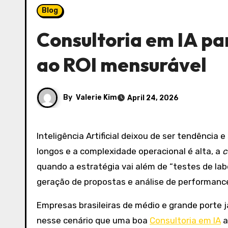
Blog
Consultoria em IA pa
ao ROI mensurável
By
Valerie Kim
April 24, 2026
Inteligência Artificial deixou de ser tendência e se tornou uma alavanca concreta de eficiência e receita. Em mercados B2B, onde ciclos de venda são
longos e a complexidade operacional é alta, a
c
quando a estratégia vai além de “testes de lab
geração de propostas e análise de performance
Empresas brasileiras de médio e grande porte 
nesse cenário que uma boa
Consultoria em IA
a