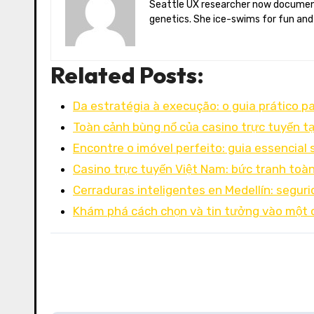
Seattle UX researcher now documenting Arctic climate change from Tromsø. Val reviews VR meditation apps, aurora-photography gear, and coffee-bean
genetics. She ice-swims for fun and
Related Posts:
Da estratégia à execução: o guia prático p
Toàn cảnh bùng nổ của casino trực tuyến tạ
Encontre o imóvel perfeito: guia essencial
Casino trực tuyến Việt Nam: bức tranh toà
Cerraduras inteligentes en Medellín: segur
Khám phá cách chọn và tin tưởng vào một 