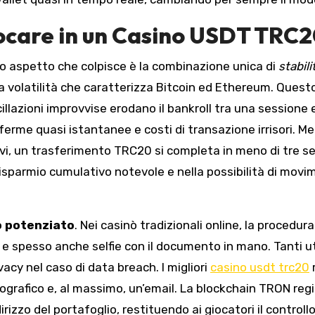
Giocare in un Casino USDT TRC
imo aspetto che colpisce è la combinazione unica di
stabil
a volatilità che caratterizza Bitcoin ed Ethereum. Questo
lazioni improvvise erodano il bankroll tra una sessione e
erme quasi istantanee e costi di transazione irrisori. Men
tivi, un trasferimento TRC20 si completa in meno di tre s
n risparmio cumulativo notevole e nella possibilità di mov
 potenziato
. Nei casinò tradizionali online, la procedu
e e spesso anche selfie con il documento in mano. Tanti 
vacy nel caso di data breach. I migliori
casino usdt trc20
r
tografico e, al massimo, un’email. La blockchain TRON re
irizzo del portafoglio, restituendo ai giocatori il control