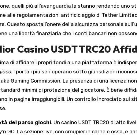
one, quelli più all’avanguardia la stanno rendendo uno 
me alle regolamentazioni antiriciclaggio di Tether Limite
re. Questo sposta l’onere della sicurezza personale sull’
ne una libertà finanziaria che i conti bancari non posson
glior Casino USDT TRC20 Affi
ima di affidare i propri fondi a una piattaforma è indispe
gioco
. I portali più seri operano sotto giurisdizioni ric
ake Gaming Commission. La presenza di una licenza non el
standard minimi di protezione del giocatore. È bene diff
o in pagine irraggiungibili. Un controllo incrociato sul sit
se.
età del parco giochi
. Un casino USDT TRC20 di alto livel
’n GO. La sezione live, con croupier in carne e ossa, è p