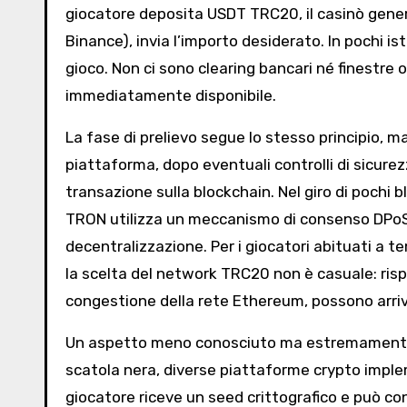
giocatore deposita USDT TRC20, il casinò genera 
Binance), invia l’importo desiderato. In pochi i
gioco. Non ci sono clearing bancari né finestre o
immediatamente disponibile.
La fase di prelievo segue lo stesso principio, ma
piattaforma, dopo eventuali controlli di sicurez
transazione sulla blockchain. Nel giro di pochi b
TRON utilizza un meccanismo di consenso DPoS (
decentralizzazione. Per i giocatori abituati a te
la scelta del network TRC20 non è casuale: ri
congestione della rete Ethereum, possono arriva
Un aspetto meno conosciuto ma estremamente ri
scatola nera, diverse piattaforme crypto impleme
giocatore riceve un seed crittografico e può co