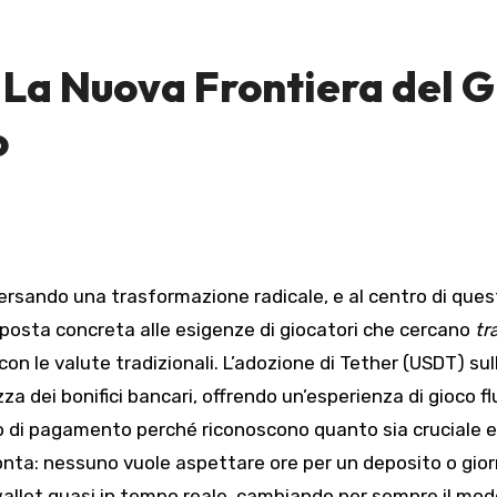
a Nuova Frontiera del Gi
o
versando una trasformazione radicale, e al centro di que
isposta concreta alle esigenze di giocatori che cercano
tr
on le valute tradizionali. L’adozione di Tether (USDT) sul
tezza dei bonifici bancari, offrendo un’esperienza di gioc
pagamento perché riconoscono quanto sia cruciale elimina
conta: nessuno vuole aspettare ore per un deposito o gior
 wallet quasi in tempo reale, cambiando per sempre il modo