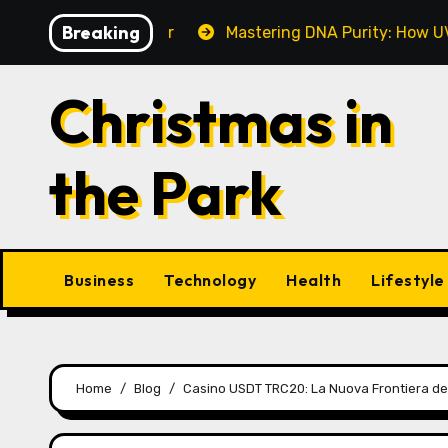
Skip
Breaking
ake This Year
Mastering DNA Purity: How UV-Vis Spe
to
content
Christmas in
the Park
Business
Technology
Health
Lifestyle
Home
Blog
Casino USDT TRC20: La Nuova Frontiera del