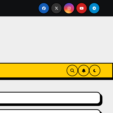
urz się w zieleni i zapachu lawendy – najlepsza agroturysty