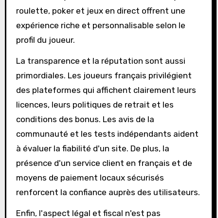
roulette, poker et jeux en direct offrent une
expérience riche et personnalisable selon le
profil du joueur.
La transparence et la réputation sont aussi
primordiales. Les joueurs français privilégient
des plateformes qui affichent clairement leurs
licences, leurs politiques de retrait et les
conditions des bonus. Les avis de la
communauté et les tests indépendants aident
à évaluer la fiabilité d'un site. De plus, la
présence d'un service client en français et de
moyens de paiement locaux sécurisés
renforcent la confiance auprès des utilisateurs.
Enfin, l'aspect légal et fiscal n'est pas