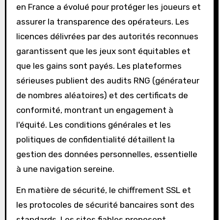
en France a évolué pour protéger les joueurs et
assurer la transparence des opérateurs. Les
licences délivrées par des autorités reconnues
garantissent que les jeux sont équitables et
que les gains sont payés. Les plateformes
sérieuses publient des audits RNG (générateur
de nombres aléatoires) et des certificats de
conformité, montrant un engagement à
l'équité. Les conditions générales et les
politiques de confidentialité détaillent la
gestion des données personnelles, essentielle
à une navigation sereine.
En matière de sécurité, le chiffrement SSL et
les protocoles de sécurité bancaires sont des
standards. Les sites fiables proposent