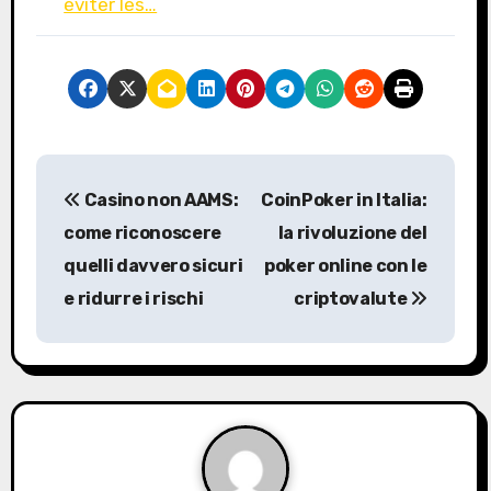
éviter les…
P
Casino non AAMS:
CoinPoker in Italia:
o
come riconoscere
la rivoluzione del
s
quelli davvero sicuri
poker online con le
e ridurre i rischi
criptovalute
t
n
a
v
i