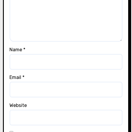
Name
*
Email
*
Website