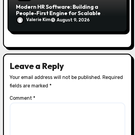
Modern HR Software: Building a
People-First Engine for Scalable
Growth
Valerie Kim
August 9, 2026
Leave a Reply
Your email address will not be published.
Required
fields are marked
*
Comment
*