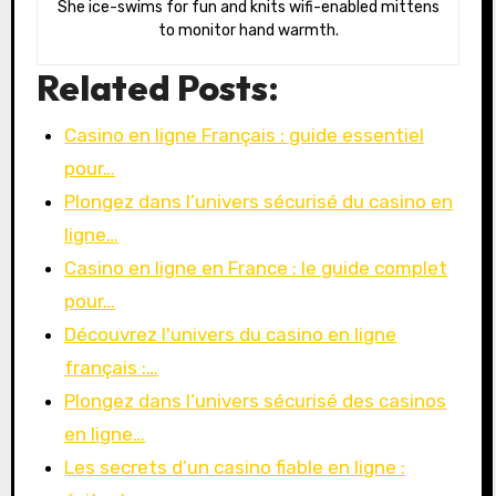
She ice-swims for fun and knits wifi-enabled mittens
to monitor hand warmth.
Related Posts:
Casino en ligne Français : guide essentiel
pour…
Plongez dans l’univers sécurisé du casino en
ligne…
Casino en ligne en France : le guide complet
pour…
Découvrez l'univers du casino en ligne
français :…
Plongez dans l’univers sécurisé des casinos
en ligne…
Les secrets d’un casino fiable en ligne :