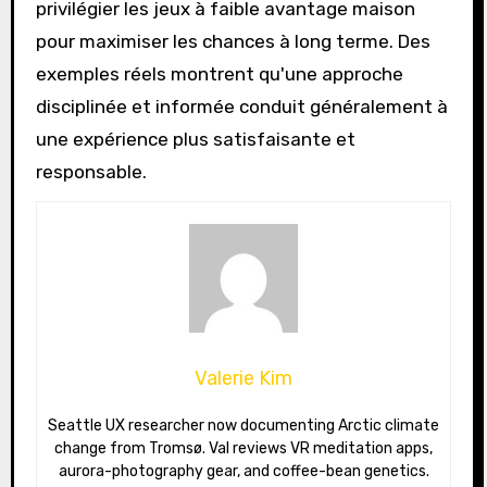
privilégier les jeux à faible avantage maison
pour maximiser les chances à long terme. Des
exemples réels montrent qu'une approche
disciplinée et informée conduit généralement à
une expérience plus satisfaisante et
responsable.
Valerie Kim
Seattle UX researcher now documenting Arctic climate
change from Tromsø. Val reviews VR meditation apps,
aurora-photography gear, and coffee-bean genetics.