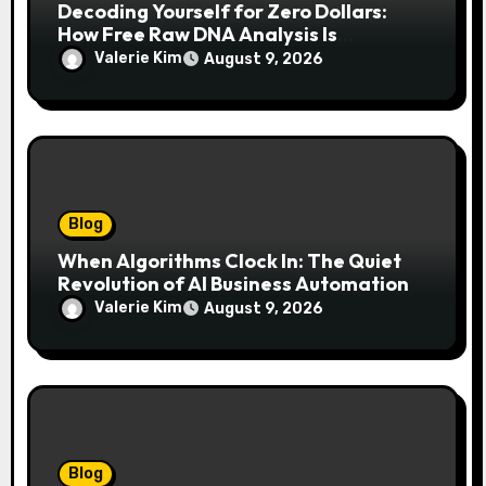
Decoding Yourself for Zero Dollars:
How Free Raw DNA Analysis Is
Changing Personal Genetics
Valerie Kim
August 9, 2026
Blog
When Algorithms Clock In: The Quiet
Revolution of AI Business Automation
Valerie Kim
August 9, 2026
Blog