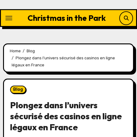
Skip
to
Christmas in the Park
content
Home
Blog
Plongez dans l’univers sécurisé des casinos en ligne
légaux en France
Blog
Plongez dans l’univers
sécurisé des casinos en ligne
légaux en France