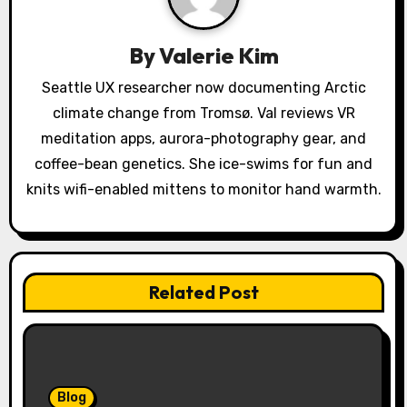
a
By
Valerie Kim
t
Seattle UX researcher now documenting Arctic
i
climate change from Tromsø. Val reviews VR
o
meditation apps, aurora-photography gear, and
coffee-bean genetics. She ice-swims for fun and
n
knits wifi-enabled mittens to monitor hand warmth.
Related Post
Blog