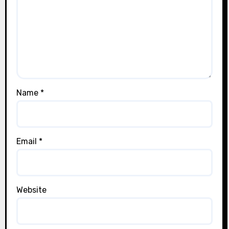
Name
*
Email
*
Website