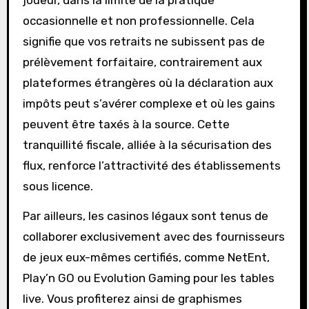
occasionnelle et non professionnelle. Cela
signifie que vos retraits ne subissent pas de
prélèvement forfaitaire, contrairement aux
plateformes étrangères où la déclaration aux
impôts peut s’avérer complexe et où les gains
peuvent être taxés à la source. Cette
tranquillité fiscale, alliée à la sécurisation des
flux, renforce l’attractivité des établissements
sous licence.
Par ailleurs, les casinos légaux sont tenus de
collaborer exclusivement avec des fournisseurs
de jeux eux-mêmes certifiés, comme NetEnt,
Play’n GO ou Evolution Gaming pour les tables
live. Vous profiterez ainsi de graphismes