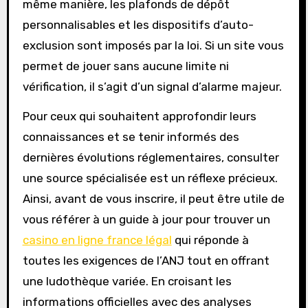
même manière, les plafonds de dépôt
personnalisables et les dispositifs d’auto-
exclusion sont imposés par la loi. Si un site vous
permet de jouer sans aucune limite ni
vérification, il s’agit d’un signal d’alarme majeur.
Pour ceux qui souhaitent approfondir leurs
connaissances et se tenir informés des
dernières évolutions réglementaires, consulter
une source spécialisée est un réflexe précieux.
Ainsi, avant de vous inscrire, il peut être utile de
vous référer à un guide à jour pour trouver un
casino en ligne france légal
qui réponde à
toutes les exigences de l’ANJ tout en offrant
une ludothèque variée. En croisant les
informations officielles avec des analyses