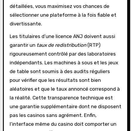
détaillées, vous maximisez vos chances de
sélectionner une plateforme à la fois fiable et
divertissante.
Les titulaires d’une licence ANJ doivent aussi
garantir un
taux de redistribution
(RTP)
rigoureusement contrôlé par des laboratoires
indépendants. Les machines à sous et les jeux
de table sont soumis à des audits réguliers
pour vérifier que les résultats sont bien
aléatoires et que le taux annoncé correspond à
la réalité. Cette transparence technique est
une garantie supplémentaire dont ne disposent
pas les casinos sans agrément. Enfin,
l’interface même du casino doit comporter un