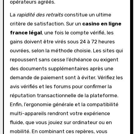
opérateurs agréés.
La
rapidité des retraits
constitue un ultime
critère de satisfaction. Sur un
casino en ligne
france légal
, une fois le compte vérifié, les
gains doivent être virés sous 24 à 72 heures
ouvrées, selon la méthode choisie. Les sites qui
repoussent sans cesse l’échéance ou exigent
des documents supplémentaires après une
demande de paiement sont à éviter. Vérifiez les
avis vérifiés et les forums pour confirmer la
réputation transactionnelle de la plateforme.
Enfin, l’ergonomie générale et la compatibilité
multi-appareils rendront votre expérience
fluide, que vous jouiez sur ordinateur ou en
mobilité. En combinant ces repères, vous