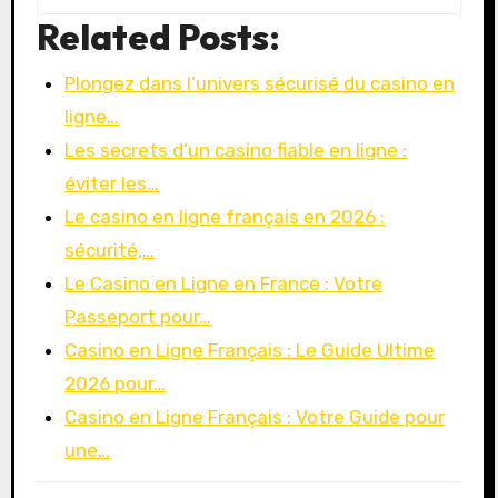
Related Posts:
Plongez dans l’univers sécurisé du casino en
ligne…
Les secrets d’un casino fiable en ligne :
éviter les…
Le casino en ligne français en 2026 :
sécurité,…
Le Casino en Ligne en France : Votre
Passeport pour…
Casino en Ligne Français : Le Guide Ultime
2026 pour…
Casino en Ligne Français : Votre Guide pour
une…