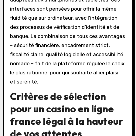
interfaces sont pensées pour offrir la même
fluidité que sur ordinateur, avec l’intégration
des processus de vérification d’identité et de
banque. La combinaison de tous ces avantages
– sécurité financière, encadrement strict,
fiscalité claire, qualité logicielle et accessibilité
nomade – fait de la plateforme régulée le choix
le plus rationnel pour qui souhaite allier plaisir
et sérénité.
Critères de sélection
pour un casino en ligne
france légal à la hauteur
de vos attentes