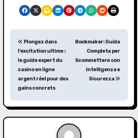
P
Plongez dans
Bookmaker: Guida
o
l’excitation ultime :
Completa per
s
le guide expert du
Scommettere con
casino en ligne
Intelligenza e
t
argent réel pour des
Sicurezza
n
gains concrets
a
v
i
g