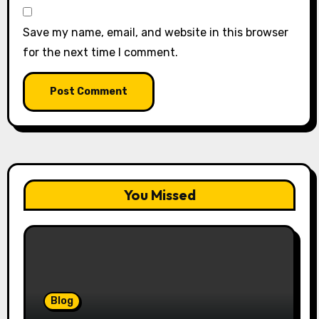
Save my name, email, and website in this browser
for the next time I comment.
You Missed
Blog