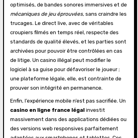
optimisés, de bandes sonores immersives et de
mécaniques de jeu éprouvées
, sans craindre les
trucages. Le direct live, avec de véritables
croupiers filmés en temps réel, respecte des
standards de qualité élevés, et les parties sont
archivées pour pouvoir être contrôlées en cas
de litige. Un casino illégal peut modifier le
logiciel à sa guise pour défavoriser le joueur ;
une plateforme légale, elle, est contrainte de
prouver son intégrité en permanence.
Enfin, l’expérience mobile n’est pas sacrifiée. Un
casino en ligne france légal
investit
massivement dans des applications dédiées ou
des versions web responsives parfaitement
adaptées aux smartphones et tablettes. Ces