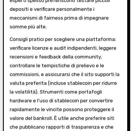
esperti spesso preferiscono testare piccoli
depositi e verificare personalmente i
meccanismi di fairness prima di impegnare
somme più alte.
Consigli pratici per scegliere una piattaforma:
verificare licenze e audit indipendenti, leggere
recensioni e feedback della community,
controllare le tempistiche di prelievo e le
commissioni, e assicurarsi che il sito supporti la
valuta preferita (incluse stablecoin per ridurre
la volatilità). Strumenti come portafogli
hardware e l'uso di stablecoin per convertire
rapidamente le vincite possono proteggere il
valore del bankroll. È utile anche preferire siti
che pubblicano rapporti di trasparenza e che