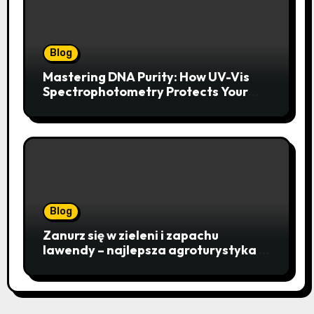
Blog
Mastering DNA Purity: How UV-Vis
Spectrophotometry Protects Your
Research Integrity
Blog
Zanurz się w zieleni i zapachu
lawendy – najlepsza agroturystyka w
Istebnej otwiera drzwi do
beskidzkiego raju