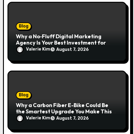
Blog
Why a No‑Fluff Digital Marketing
Agency Is Your Best Investment for
Real Growth
Valerie Kim
August 7, 2026
Blog
Why a Carbon Fiber E-Bike Could Be
the Smartest Upgrade You Make This
Year
Valerie Kim
August 7, 2026