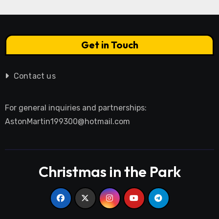
Get in Touch
Contact us
For general inquiries and partnerships:
AstonMartin199300@hotmail.com
Christmas in the Park