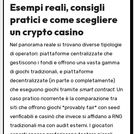
Esempi reali, consigli
pratici e come scegliere
un
crypto casino
Nel panorama reale si trovano diverse tipologie
di operatori: piattaforme centralizzate che
gestiscono i fondi e offrono una vasta gamma
di giochi tradizionali, e piattaforme
decentralizzate (in parte o completamente)
che eseguono giochi tramite
smart contract
. Un
caso pratico ricorrente è la comparazione tra
siti che offrono giochi *provably fair* con seed
verificabili e casinò che invece si affidano a RNG
tradizionali ma con audit esterni. I giocatori