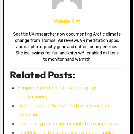
Valerie Kim
Seattle UX researcher now documenting Arctic climate
change from Tromsø. Val reviews VR meditation apps,
aurora-photography gear, and coffee-bean genetics.
She ice-swims for fun and knits wifi-enabled mittens
to monitor hand warmth.
Related Posts:
Scopri il mondo dei casino crypto:
innovazione,…
Tether Casino Sites: il futuro dei casinò
online in…
Casino crypto: guida completa a sicurezza,…
CoinPoker in Italia: la rivoluzione del poker