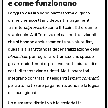
e come funzionano
I
crypto casino
sono piattaforme di gioco
online che accettano depositi e pagamenti
tramite
criptovalute
come Bitcoin, Ethereum e
stablecoin. A differenza dei casinò tradizionali
che si basano esclusivamente su valute fiat,
questi siti sfruttano la decentralizzazione della
blockchain
per registrare transazioni, spesso
garantendo tempi di prelievo molto più rapidi e
costi di transazione ridotti. Molti operatori
integrano contratti intelligenti (
smart contract
)
per automatizzare pagamenti, bonus e la logica
di alcuni giochi.
Un elemento distintivo è la cosiddetta