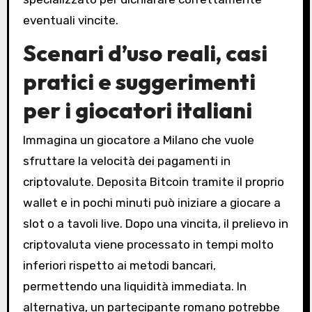
eventuali vincite.
Scenari d’uso reali, casi
pratici e suggerimenti
per i giocatori italiani
Immagina un giocatore a Milano che vuole
sfruttare la velocità dei pagamenti in
criptovalute. Deposita Bitcoin tramite il proprio
wallet e in pochi minuti può iniziare a giocare a
slot o a tavoli live. Dopo una vincita, il prelievo in
criptovaluta viene processato in tempi molto
inferiori rispetto ai metodi bancari,
permettendo una liquidità immediata. In
alternativa, un partecipante romano potrebbe