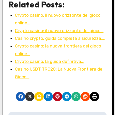
Related Posts:
Crypto casino: il nuovo orizzonte del gioco
online…
Crypto casino: il nuovo orizzonte del gioco…
Casino crypto: guida completa a sicurezza,…
Crypto casino: la nuova frontiera del gioco
online…
Crypto casino: la guida definitiva…
Casino USDT TRC20: La Nuova Frontiera del
Gioco…