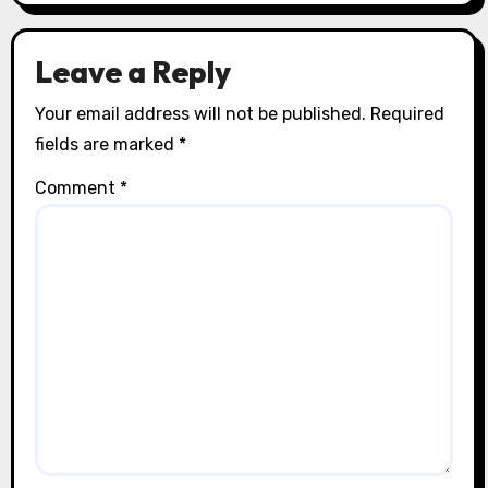
Leave a Reply
Your email address will not be published.
Required
fields are marked
*
Comment
*