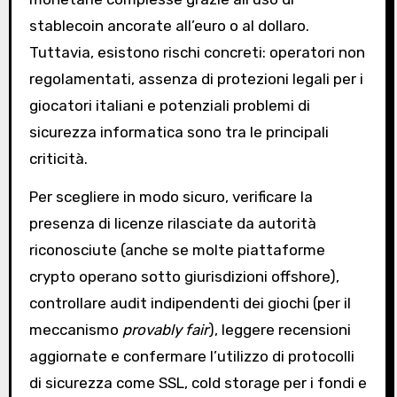
stablecoin ancorate all’euro o al dollaro.
Tuttavia, esistono rischi concreti: operatori non
regolamentati, assenza di protezioni legali per i
giocatori italiani e potenziali problemi di
sicurezza informatica sono tra le principali
criticità.
Per scegliere in modo sicuro, verificare la
presenza di licenze rilasciate da autorità
riconosciute (anche se molte piattaforme
crypto operano sotto giurisdizioni offshore),
controllare audit indipendenti dei giochi (per il
meccanismo
provably fair
), leggere recensioni
aggiornate e confermare l’utilizzo di protocolli
di sicurezza come SSL, cold storage per i fondi e