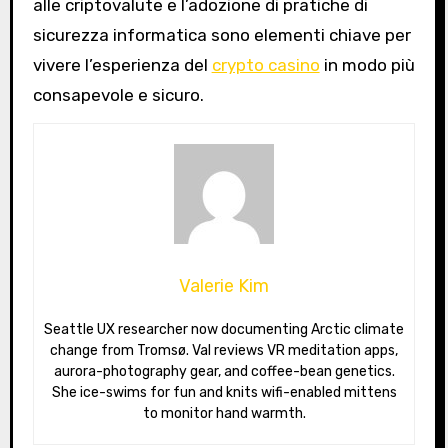
alle criptovalute e l’adozione di pratiche di
sicurezza informatica sono elementi chiave per
vivere l’esperienza del
crypto casino
in modo più
consapevole e sicuro.
Valerie Kim
Seattle UX researcher now documenting Arctic climate
change from Tromsø. Val reviews VR meditation apps,
aurora-photography gear, and coffee-bean genetics.
She ice-swims for fun and knits wifi-enabled mittens
to monitor hand warmth.