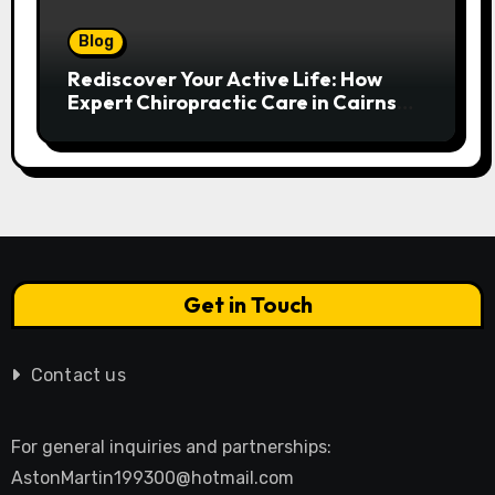
Blog
Rediscover Your Active Life: How
Expert Chiropractic Care in Cairns
Transforms Pain into Possibility
Get in Touch
Contact us
For general inquiries and partnerships:
AstonMartin199300@hotmail.com