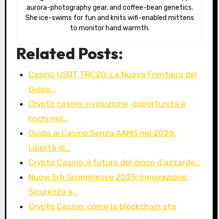
aurora-photography gear, and coffee-bean genetics.
She ice-swims for fun and knits wifi-enabled mittens
to monitor hand warmth.
Related Posts:
Casino USDT TRC20: La Nuova Frontiera del
Gioco…
Crypto casino: rivoluzione, opportunità e
rischi nel…
Guida ai Casino Senza AAMS nel 2026:
Libertà di…
Crypto Casino: il futuro del gioco d'azzardo…
Nuovi Siti Scommesse 2025: Innovazione,
Sicurezza e…
Crypto Casino: come la blockchain sta