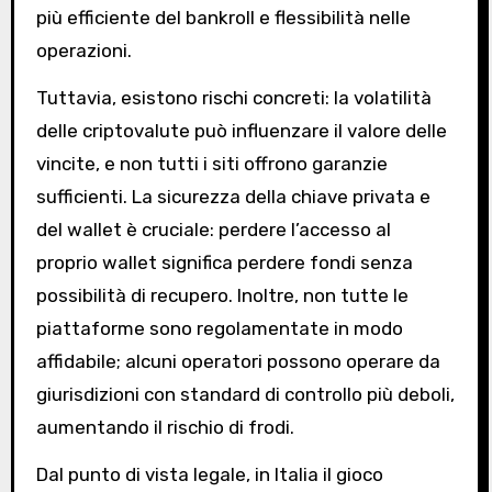
più efficiente del bankroll e flessibilità nelle
operazioni.
Tuttavia, esistono rischi concreti: la volatilità
delle criptovalute può influenzare il valore delle
vincite, e non tutti i siti offrono garanzie
sufficienti. La sicurezza della chiave privata e
del wallet è cruciale: perdere l’accesso al
proprio wallet significa perdere fondi senza
possibilità di recupero. Inoltre, non tutte le
piattaforme sono regolamentate in modo
affidabile; alcuni operatori possono operare da
giurisdizioni con standard di controllo più deboli,
aumentando il rischio di frodi.
Dal punto di vista legale, in Italia il gioco