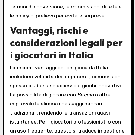
termini di conversione, le commissioni di rete e
le policy di prelievo per evitare sorprese.
Vantaggi, rischi e
considerazioni legali per
i giocatori in Italia
I principali vantaggi per chi gioca da Italia
includono velocità dei pagamenti, commissioni
spesso più basse e accesso a giochi innovativi.
La possibilità di giocare con
Bitcoin
o altre
criptovalute elimina i passaggi bancari
tradizionali, rendendo le transazioni quasi
istantanee. Per i giocatori professionisti o con
un uso frequente, questo si traduce in gestione