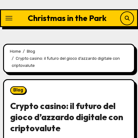
Skip
to
Christmas in the Park
content
Home
Blog
Crypto casino: il futuro del gioco d’azzardo digitale con
criptovalute
Blog
Crypto casino: il futuro del
gioco d’azzardo digitale con
criptovalute