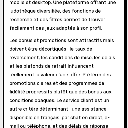
mobile et desktop. Une plateforme offrant une
ludothèque diversifiée, des fonctions de
recherche et des filtres permet de trouver
facilement des jeux adaptés à son profil.
Les bonus et promotions sont attractifs mais
doivent être décortiqués : le taux de
reversement, les conditions de mise, les délais
et les plafonds de retrait influencent
réellement la valeur d'une offre. Préférer des
promotions claires et des programmes de
fidélité progressifs plutôt que des bonus aux
conditions opaques. Le service client est un
autre critère déterminant : une assistance
disponible en français, par chat en direct, e-
mail ou téléphone, et des délais de réponse