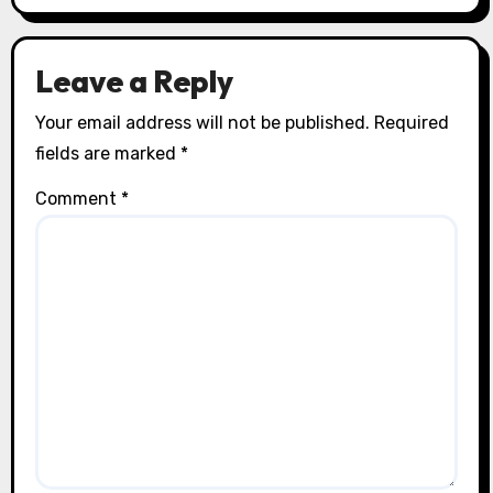
Leave a Reply
Your email address will not be published.
Required
fields are marked
*
Comment
*