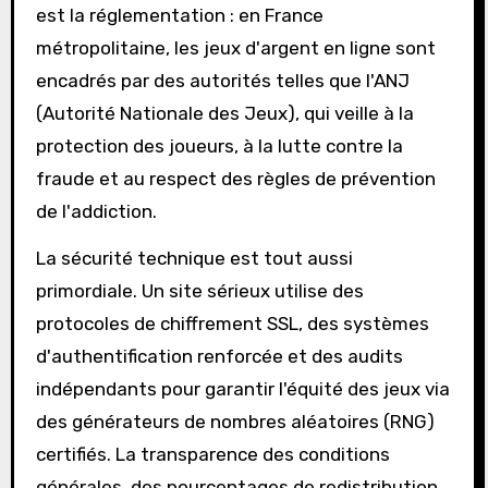
est la réglementation : en France
métropolitaine, les jeux d'argent en ligne sont
encadrés par des autorités telles que l'ANJ
(Autorité Nationale des Jeux), qui veille à la
protection des joueurs, à la lutte contre la
fraude et au respect des règles de prévention
de l'addiction.
La sécurité technique est tout aussi
primordiale. Un site sérieux utilise des
protocoles de chiffrement SSL, des systèmes
d'authentification renforcée et des audits
indépendants pour garantir l'équité des jeux via
des générateurs de nombres aléatoires (RNG)
certifiés. La transparence des conditions
générales, des pourcentages de redistribution