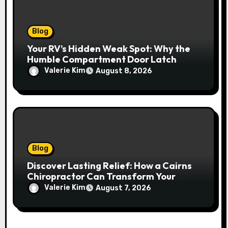
Blog
Your RV’s Hidden Weak Spot: Why the
Humble Compartment Door Latch
Deserves Much More Attention
Valerie Kim
August 8, 2026
Blog
Discover Lasting Relief: How a Cairns
Chiropractor Can Transform Your
Spinal Health
Valerie Kim
August 7, 2026