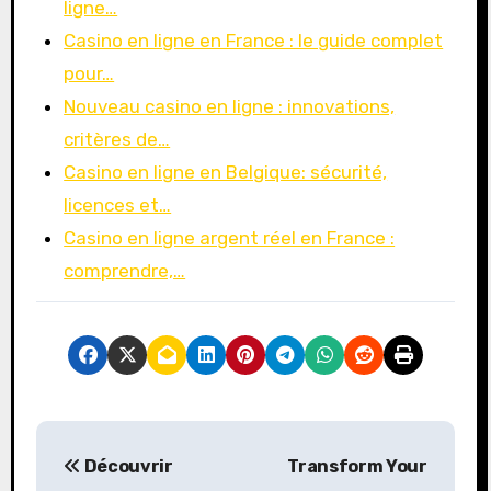
ligne…
Casino en ligne en France : le guide complet
pour…
Nouveau casino en ligne : innovations,
critères de…
Casino en ligne en Belgique: sécurité,
licences et…
Casino en ligne argent réel en France :
comprendre,…
P
Découvrir
Transform Your
o