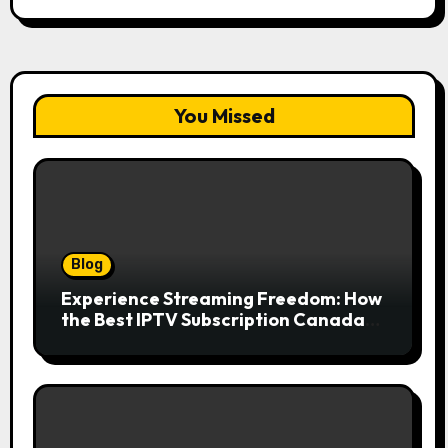
You Missed
Blog
Experience Streaming Freedom: How
the Best IPTV Subscription Canada
Redefines Home Entertainment