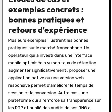
exemples concrets :
bonnes pratiques et
retours d'expérience
Plusieurs exemples illustrent les bonnes
pratiques sur le marché francophone. Un
opérateur qui a investi dans une interface
mobile optimisée a vu son taux de rétention
augmenter significativement : proposer une
application native ou une version web
responsive permet d'améliorer le temps de
session et la conversion. Autre cas : une
plateforme qui a renforcé sa transparence sur
les RTP et publié des audits de ses RNG a