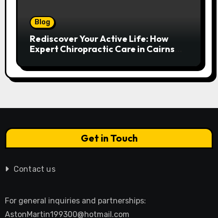
Blog
Rediscover Your Active Life: How
Expert Chiropractic Care in Cairns
Transforms Pain into Possibility
Get in Touch
Contact us
For general inquiries and partnerships:
AstonMartin199300@hotmail.com