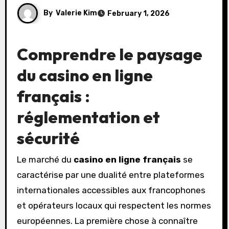
By
Valerie Kim
February 1, 2026
Comprendre le paysage
du
casino en ligne
français
:
réglementation et
sécurité
Le marché du
casino en ligne français
se
caractérise par une dualité entre plateformes
internationales accessibles aux francophones
et opérateurs locaux qui respectent les normes
européennes. La première chose à connaître