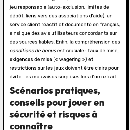
jeu responsable (auto-exclusion, limites de
dépôt, liens vers des associations d’aide), un
service client réactif et documenté en français,
ainsi que des avis utilisateurs concordants sur
des sources fiables. Enfin, la compréhension des
conditions de bonus
est cruciale : taux de mise,
exigences de mise (« wagering ») et
restrictions sur les jeux doivent être clairs pour
éviter les mauvaises surprises lors d’un retrait.
Scénarios pratiques,
conseils pour jouer en
sécurité et risques à
connaître