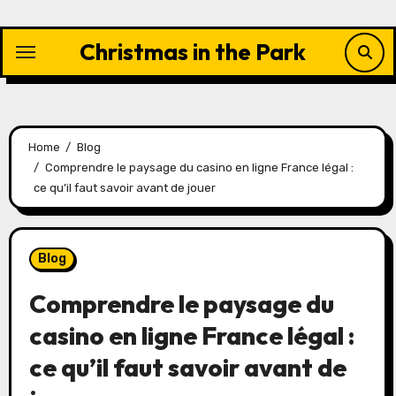
Skip
to
Christmas in the Park
content
Home
Blog
Comprendre le paysage du casino en ligne France légal :
ce qu’il faut savoir avant de jouer
Blog
Comprendre le paysage du
casino en ligne France légal :
ce qu’il faut savoir avant de