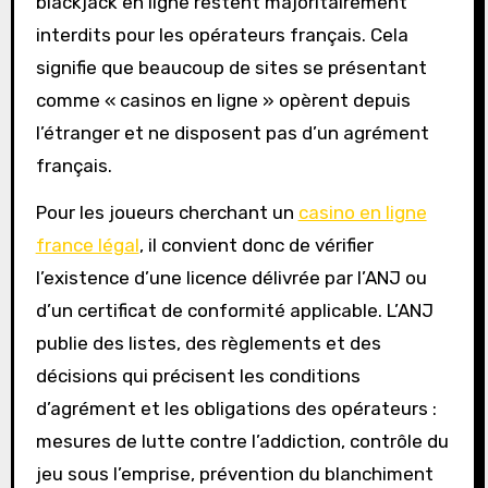
blackjack en ligne restent majoritairement
interdits pour les opérateurs français. Cela
signifie que beaucoup de sites se présentant
comme « casinos en ligne » opèrent depuis
l’étranger et ne disposent pas d’un agrément
français.
Pour les joueurs cherchant un
casino en ligne
france légal
, il convient donc de vérifier
l’existence d’une licence délivrée par l’ANJ ou
d’un certificat de conformité applicable. L’ANJ
publie des listes, des règlements et des
décisions qui précisent les conditions
d’agrément et les obligations des opérateurs :
mesures de lutte contre l’addiction, contrôle du
jeu sous l’emprise, prévention du blanchiment