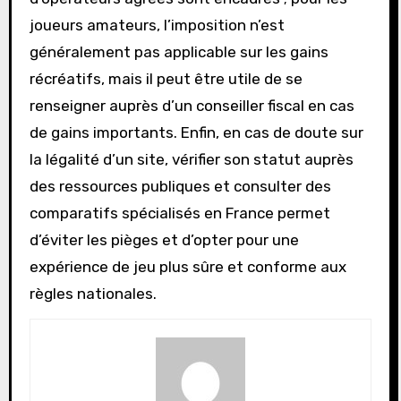
joueurs amateurs, l’imposition n’est
généralement pas applicable sur les gains
récréatifs, mais il peut être utile de se
renseigner auprès d’un conseiller fiscal en cas
de gains importants. Enfin, en cas de doute sur
la légalité d’un site, vérifier son statut auprès
des ressources publiques et consulter des
comparatifs spécialisés en France permet
d’éviter les pièges et d’opter pour une
expérience de jeu plus sûre et conforme aux
règles nationales.