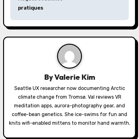
t
pratiques
n
a
v
i
g
a
By
Valerie Kim
t
Seattle UX researcher now documenting Arctic
climate change from Tromsø. Val reviews VR
i
meditation apps, aurora-photography gear, and
o
coffee-bean genetics. She ice-swims for fun and
knits wifi-enabled mittens to monitor hand warmth.
n