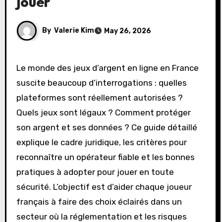
jouer
By
Valerie Kim
May 26, 2026
Le monde des jeux d’argent en ligne en France
suscite beaucoup d’interrogations : quelles
plateformes sont réellement autorisées ?
Quels jeux sont légaux ? Comment protéger
son argent et ses données ? Ce guide détaillé
explique le cadre juridique, les critères pour
reconnaître un opérateur fiable et les bonnes
pratiques à adopter pour jouer en toute
sécurité. L’objectif est d’aider chaque joueur
français à faire des choix éclairés dans un
secteur où la réglementation et les risques