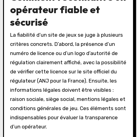
opérateur fiable et
sécurisé
La fiabilité d’un site de jeux se juge à plusieurs
critères concrets. D’abord, la présence d’un
numéro de licence ou d’un logo d’autorité de
régulation clairement affiché, avec la possibilité
de vérifier cette licence sur le site officiel du
régulateur (ANJ pour la France). Ensuite, les
informations légales doivent être visibles :
raison sociale, siège social, mentions légales et
conditions générales de jeu. Ces éléments sont
indispensables pour évaluer la transparence
d’un opérateur.