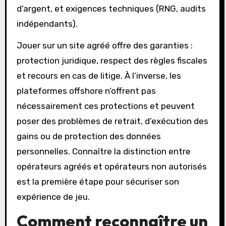
d’argent, et exigences techniques (RNG, audits
indépendants).
Jouer sur un site agréé offre des garanties :
protection juridique, respect des règles fiscales
et recours en cas de litige. À l’inverse, les
plateformes offshore n’offrent pas
nécessairement ces protections et peuvent
poser des problèmes de retrait, d’exécution des
gains ou de protection des données
personnelles. Connaître la distinction entre
opérateurs agréés et opérateurs non autorisés
est la première étape pour sécuriser son
expérience de jeu.
Comment reconnaître un