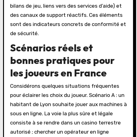
bilans de jeu, liens vers des services d’aide) et
des canaux de support réactifs. Ces éléments
sont des indicateurs concrets de conformité et
de sécurité.
Scénarios réels et
bonnes pratiques pour
les joueurs en France
Considérons quelques situations fréquentes
pour éclairer les choix du joueur. Scénario A : un
habitant de Lyon souhaite jouer aux machines à
sous en ligne. La voie la plus sûre et légale
consiste à se rendre dans un casino terrestre
autorisé ; chercher un opérateur en ligne