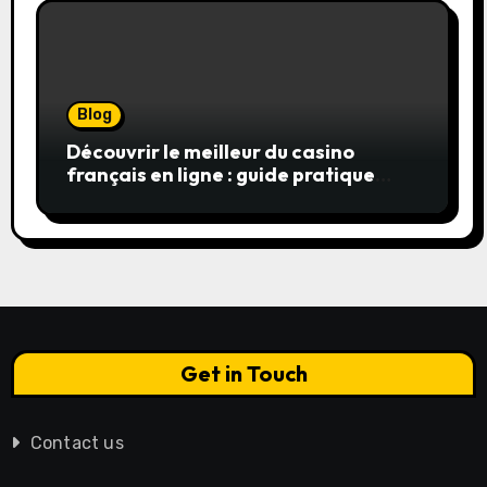
Blog
Découvrir le meilleur du casino
français en ligne : guide pratique
pour jouer en toute sérénité
Get in Touch
Contact us