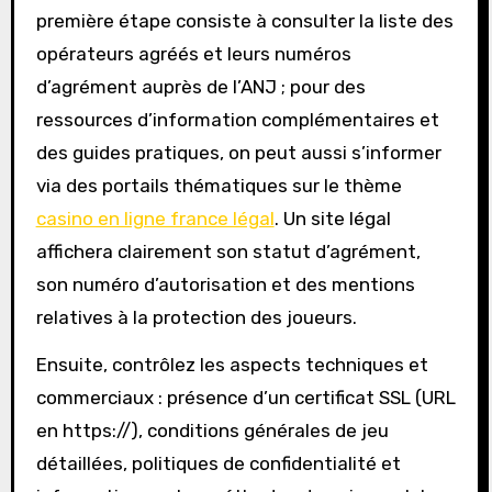
première étape consiste à consulter la liste des
opérateurs agréés et leurs numéros
d’agrément auprès de l’ANJ ; pour des
ressources d’information complémentaires et
des guides pratiques, on peut aussi s’informer
via des portails thématiques sur le thème
casino en ligne france légal
. Un site légal
affichera clairement son statut d’agrément,
son numéro d’autorisation et des mentions
relatives à la protection des joueurs.
Ensuite, contrôlez les aspects techniques et
commerciaux : présence d’un certificat SSL (URL
en https://), conditions générales de jeu
détaillées, politiques de confidentialité et