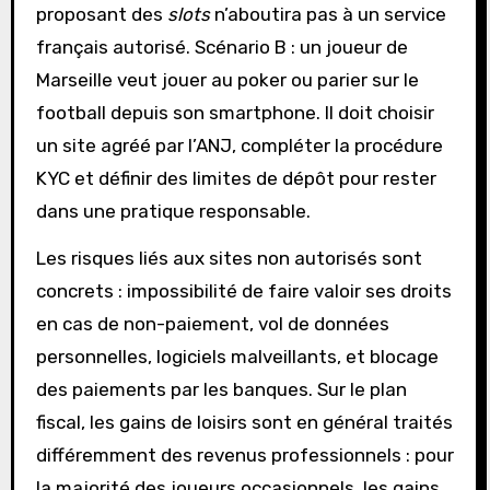
proposant des
slots
n’aboutira pas à un service
français autorisé. Scénario B : un joueur de
Marseille veut jouer au poker ou parier sur le
football depuis son smartphone. Il doit choisir
un site agréé par l’ANJ, compléter la procédure
KYC et définir des limites de dépôt pour rester
dans une pratique responsable.
Les risques liés aux sites non autorisés sont
concrets : impossibilité de faire valoir ses droits
en cas de non-paiement, vol de données
personnelles, logiciels malveillants, et blocage
des paiements par les banques. Sur le plan
fiscal, les gains de loisirs sont en général traités
différemment des revenus professionnels : pour
la majorité des joueurs occasionnels, les gains