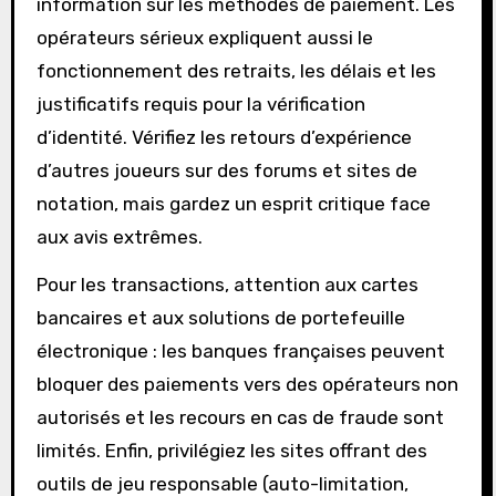
information sur les méthodes de paiement. Les
opérateurs sérieux expliquent aussi le
fonctionnement des retraits, les délais et les
justificatifs requis pour la vérification
d’identité. Vérifiez les retours d’expérience
d’autres joueurs sur des forums et sites de
notation, mais gardez un esprit critique face
aux avis extrêmes.
Pour les transactions, attention aux cartes
bancaires et aux solutions de portefeuille
électronique : les banques françaises peuvent
bloquer des paiements vers des opérateurs non
autorisés et les recours en cas de fraude sont
limités. Enfin, privilégiez les sites offrant des
outils de jeu responsable (auto-limitation,