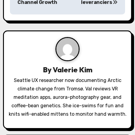
Channel Growth
leveranciers
a
v
i
g
a
By
Valerie Kim
t
Seattle UX researcher now documenting Arctic
i
climate change from Tromsø. Val reviews VR
o
meditation apps, aurora-photography gear, and
coffee-bean genetics. She ice-swims for fun and
n
knits wifi-enabled mittens to monitor hand warmth.