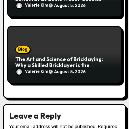
einfach online bestellen
Valerie Kim
August 5, 2026
Blog
The Art and Science of Bricklaying:
Why a Skilled Bricklayer is the
Foundation of Every Great Structure
Valerie Kim
August 5, 2026
Leave a Reply
Your email address will not be published.
Required