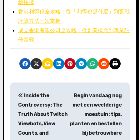
鍵抉擇
香港利得稅全攻略：從「利得稅是什麼」到實戰
計算方法一次掌握
成立香港有限公司全攻略：從創業概念到專業註
冊實戰
P
Inside the
Begin vandaag nog
o
Controversy: The
met een weelderige
s
Truth About Twitch
moestuin: tips,
Viewbots, View
planten en bestellen
t
Counts, and
bij betrouwbare
n