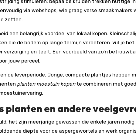
strijding stimuleren: bepaalde kruiden trekken nuttige i
eenvoudig via webshops; wie graag verse smaakmakers 
te zetten.
id een belangrijk voordeel van lokaal kopen. Kleinsch
n die de bodem op lange termijn verbeteren. Wil je het 
r verzorging en teelt. Een voorbeeld van zo’n betrouwba
oor jouw perceel.
tte en de leverperiode. Jonge, compacte plantjes hebben 
omenten
planten moestuin kopen
te combineren met goede 
moestuinervaring.
s planten
en andere veelgevr
ld; het zijn meerjarige gewassen die enkele jaren nodig
voldoende diepte voor de aspergewortels en werk organ