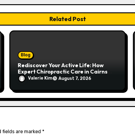
Related Post
Blog
Rediscover Your Active Life: How
Expert Chiropractic Care in Cairns
Transforms Pain into Possibility
Valerie Kim
August 7, 2026
 fields are marked
*