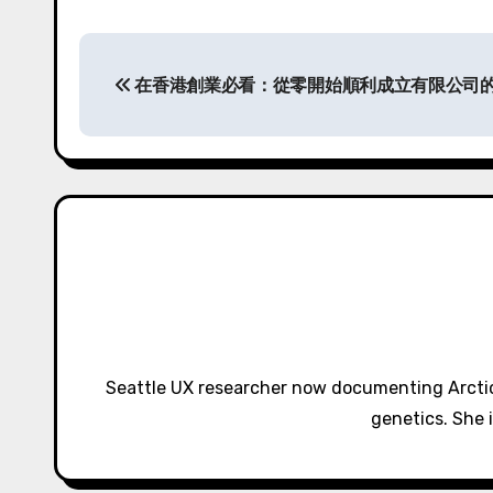
P
在香港創業必看：從零開始順利成立有限公司
o
s
t
n
a
v
i
Seattle UX researcher now documenting Arctic
g
genetics. She 
a