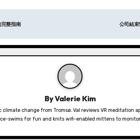
的完整指南
公司結束
By
Valerie Kim
 climate change from Tromsø. Val reviews VR meditation a
ice-swims for fun and knits wifi-enabled mittens to monit