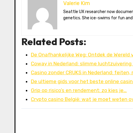
Valerie Kim
Seattle UX researcher now documenting Arctic climate change from Tromsø. Val reviews VR meditation apps, aurora-photography gear, and coffee-bean
genetics. She ice-swims for fun and
Related Posts:
De Onafhankelijke Weg: Ontdek de Wereld 
Coway in Nederland: slimme luchtzuivering
Casino zonder CRUKS in Nederland: feiten, r
De ultieme gids voor het beste online casin
Grip op risico’s en rendement: zo kies je…
Crypto casino België: wat je moet weten o