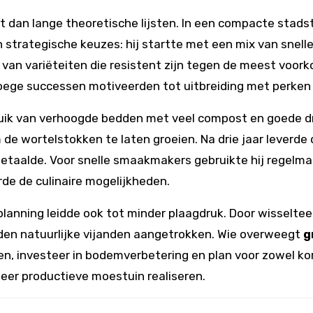
t dan lange theoretische lijsten. In een compacte stads
 en strategische keuzes: hij startte met een mix van sne
van variëteiten die resistent zijn tegen de meest voor
 vroege successen motiveerden tot uitbreiding met perke
ruik van verhoogde bedden met veel compost en goede d
de wortelstokken te laten groeien. Na drie jaar leverde
betaalde. Voor snelle smaakmakers gebruikte hij regelm
rde de culinaire mogelijkheden.
anning leidde ook tot minder plaagdruk. Door wisselteel
en natuurlijke vijanden aangetrokken. Wie overweegt
g
nten, investeer in bodemverbetering en plan voor zowel 
eer productieve moestuin realiseren.