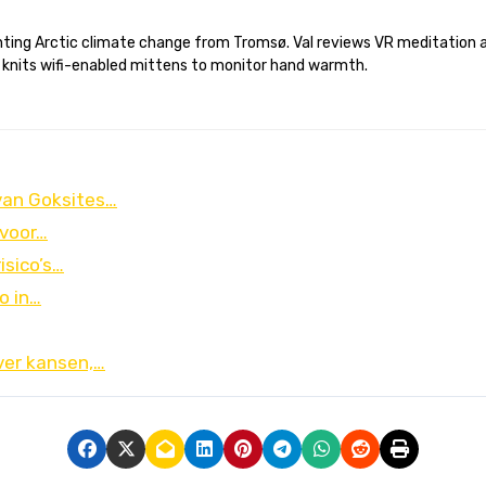
 knits wifi-enabled mittens to monitor hand warmth.
van Goksites…
 voor…
isico’s…
o in…
ver kansen,…