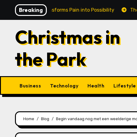
Skip
Breaking
n Cairns Transforms Pain into Possibility
The Eternal
to
content
Christmas in
the Park
Business
Technology
Health
Lifestyle
Home
Blog
Begin vandaag nog met een weelderige moes