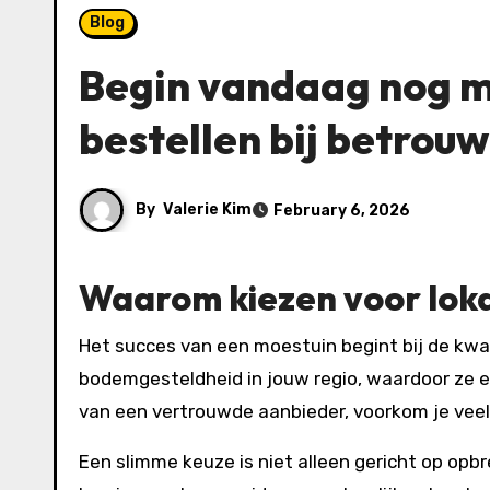
Blog
Begin vandaag nog me
bestellen bij betrou
By
Valerie Kim
February 6, 2026
Waarom kiezen voor lokal
Het succes van een moestuin begint bij de kwaliteit van je plantmateriaal. Lokale plantjes zijn vaak beter aangepast aan het klimaat en de
bodemgesteldheid in jouw regio, waardoor ze 
van een vertrouwde aanbieder, voorkom je vee
Een slimme keuze is niet alleen gericht op opb