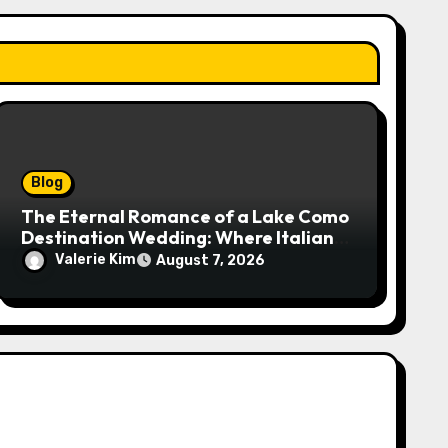
Blog
The Eternal Romance of a Lake Como
Destination Wedding: Where Italian
Elegance Meets Alpine Serenity
Valerie Kim
August 7, 2026