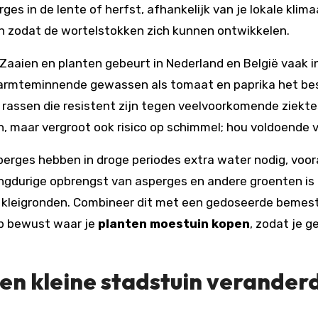
ges in de lente of herfst, afhankelijk van je lokale klim
n zodat de wortelstokken zich kunnen ontwikkelen.
. Zaaien en planten gebeurt in Nederland en België vaak 
warmteminnende gewassen als tomaat en paprika het best
p rassen die resistent zijn tegen veelvoorkomende ziekt
 maar vergroot ook risico op schimmel; hou voldoende ve
perges hebben in droge periodes extra water nodig, voor
angdurige opbrengst van asperges en andere groenten i
leigronden. Combineer dit met een gedoseerde bemesting
op bewust waar je
planten moestuin kopen
, zodat je g
een kleine stadstuin verander