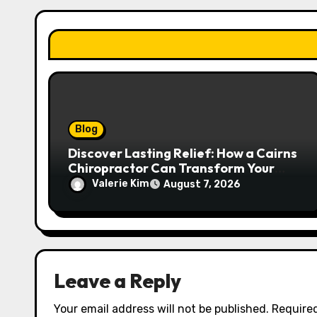
t
i
o
n
Blog
Discover Lasting Relief: How a Cairns
Chiropractor Can Transform Your
Spinal Health
Valerie Kim
August 7, 2026
Leave a Reply
Your email address will not be published.
Required