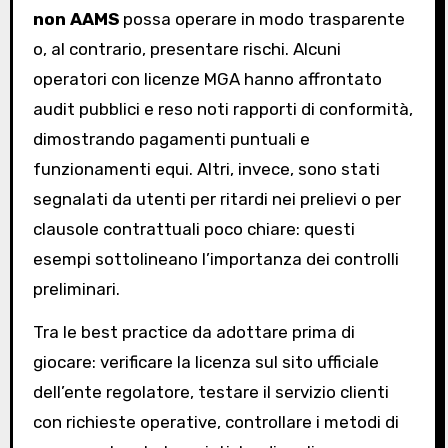
non AAMS
possa operare in modo trasparente
o, al contrario, presentare rischi. Alcuni
operatori con licenze MGA hanno affrontato
audit pubblici e reso noti rapporti di conformità,
dimostrando pagamenti puntuali e
funzionamenti equi. Altri, invece, sono stati
segnalati da utenti per ritardi nei prelievi o per
clausole contrattuali poco chiare: questi
esempi sottolineano l’importanza dei controlli
preliminari.
Tra le best practice da adottare prima di
giocare: verificare la licenza sul sito ufficiale
dell’ente regolatore, testare il servizio clienti
con richieste operative, controllare i metodi di