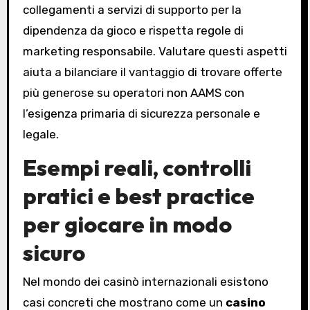
collegamenti a servizi di supporto per la
dipendenza da gioco e rispetta regole di
marketing responsabile. Valutare questi aspetti
aiuta a bilanciare il vantaggio di trovare offerte
più generose su operatori non AAMS con
l’esigenza primaria di sicurezza personale e
legale.
Esempi reali, controlli
pratici e best practice
per giocare in modo
sicuro
Nel mondo dei casinò internazionali esistono
casi concreti che mostrano come un
casino