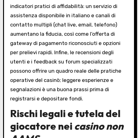
indicatori pratici di affidabilità: un servizio di
assistenza disponibile in italiano e canali di
contatto multipli (chat live, email, telefono)
aumentano la fiducia, così come l’offerta di
gateway di pagamento riconosciuti e opzioni
per prelievi rapidi. Infine, le recensioni degli
utenti e i feedback su forum specializzati
possono offrire un quadro reale delle pratiche
operative del casinò; leggere esperienze e
segnalazioni è una buona prassi prima di
registrarsi e depositare fondi.
Rischi legali e tutela del
giocatore nei
casino non