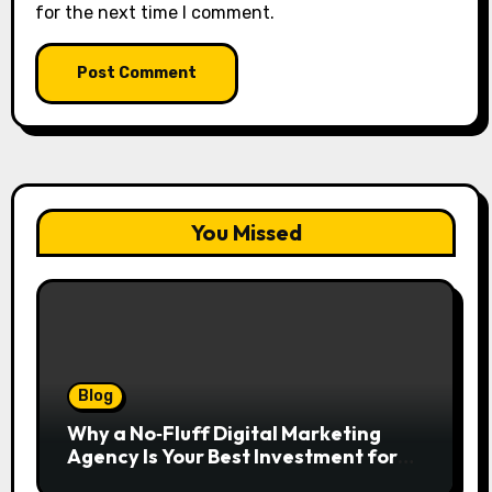
for the next time I comment.
You Missed
Blog
Why a No‑Fluff Digital Marketing
Agency Is Your Best Investment for
Real Growth