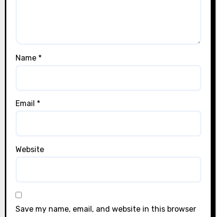
Name
*
Email
*
Website
Save my name, email, and website in this browser