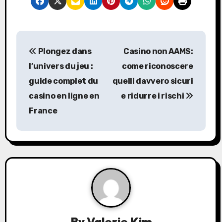
P
Plongez dans
Casino non AAMS:
o
l’univers du jeu :
come riconoscere
s
guide complet du
quelli davvero sicuri
casino en ligne en
e ridurre i rischi
t
France
n
a
v
i
g
By
Valerie Kim