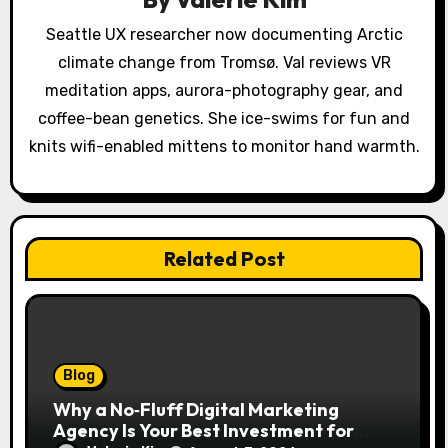
a
t
Seattle UX researcher now documenting Arctic
climate change from Tromsø. Val reviews VR
i
meditation apps, aurora-photography gear, and
o
coffee-bean genetics. She ice-swims for fun and
knits wifi-enabled mittens to monitor hand warmth.
n
Related Post
Blog
Why a No‑Fluff Digital Marketing
Agency Is Your Best Investment for