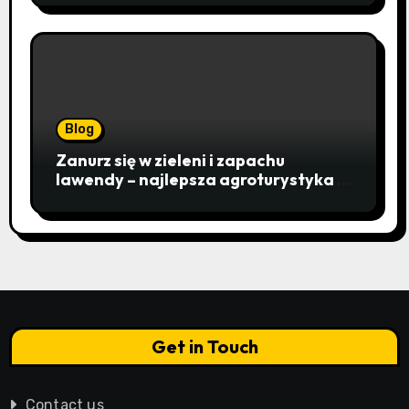
Blog
Zanurz się w zieleni i zapachu
lawendy – najlepsza agroturystyka w
Istebnej otwiera drzwi do
beskidzkiego raju
Get in Touch
Contact us