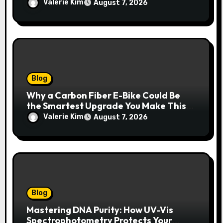
Real Growth
Valerie Kim
August 7, 2026
Blog
Why a Carbon Fiber E-Bike Could Be
the Smartest Upgrade You Make This
Year
Valerie Kim
August 7, 2026
Blog
Mastering DNA Purity: How UV-Vis
Spectrophotometry Protects Your