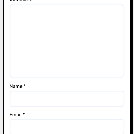
Name
*
Email
*