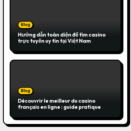
Blog
Hướng dẫn toàn diện để tìm casino
trực tuyến uy tín tại Việt Nam
Blog
Découvrir le meilleur du casino
français en ligne : guide pratique
pour jouer en toute sérénité