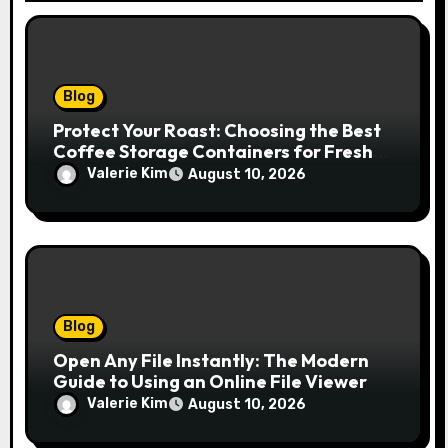
Blog
Protect Your Roast: Choosing the Best
Coffee Storage Containers for Fresh
Espresso
Valerie Kim
August 10, 2026
Blog
Open Any File Instantly: The Modern
Guide to Using an Online File Viewer
Valerie Kim
August 10, 2026