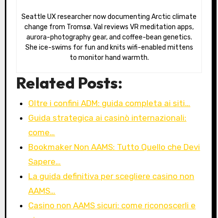
Seattle UX researcher now documenting Arctic climate
change from Tromsø. Val reviews VR meditation apps,
aurora-photography gear, and coffee-bean genetics.
She ice-swims for fun and knits wifi-enabled mittens
to monitor hand warmth.
Related Posts:
Oltre i confini ADM: guida completa ai siti…
Guida strategica ai casinò internazionali:
come…
Bookmaker Non AAMS: Tutto Quello che Devi
Sapere…
La guida definitiva per scegliere casino non
AAMS…
Casino non AAMS sicuri: come riconoscerli e