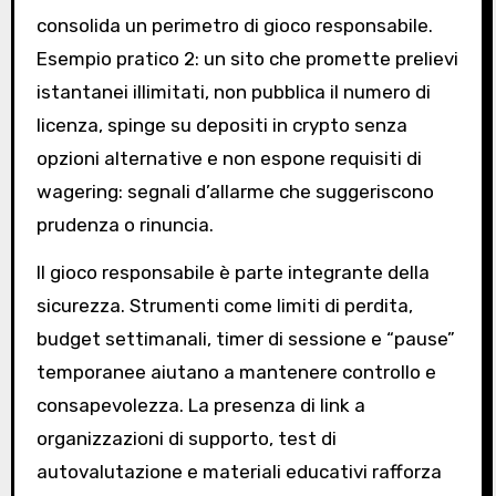
consolida un perimetro di gioco responsabile.
Esempio pratico 2: un sito che promette prelievi
istantanei illimitati, non pubblica il numero di
licenza, spinge su depositi in crypto senza
opzioni alternative e non espone requisiti di
wagering: segnali d’allarme che suggeriscono
prudenza o rinuncia.
Il gioco responsabile è parte integrante della
sicurezza. Strumenti come limiti di perdita,
budget settimanali, timer di sessione e “pause”
temporanee aiutano a mantenere controllo e
consapevolezza. La presenza di link a
organizzazioni di supporto, test di
autovalutazione e materiali educativi rafforza