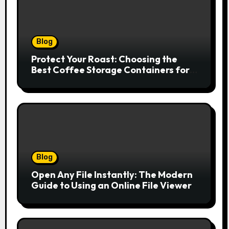
Blog
Protect Your Roast: Choosing the
Best Coffee Storage Containers for
Fresh Espresso
Blog
Open Any File Instantly: The Modern
Guide to Using an Online File Viewer