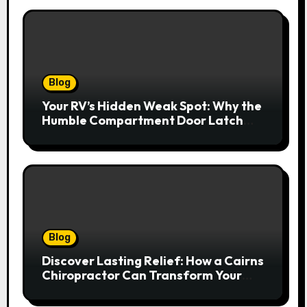
Blog
Your RV’s Hidden Weak Spot: Why the
Humble Compartment Door Latch
Deserves Much More Attention
Blog
Discover Lasting Relief: How a Cairns
Chiropractor Can Transform Your
Spinal Health