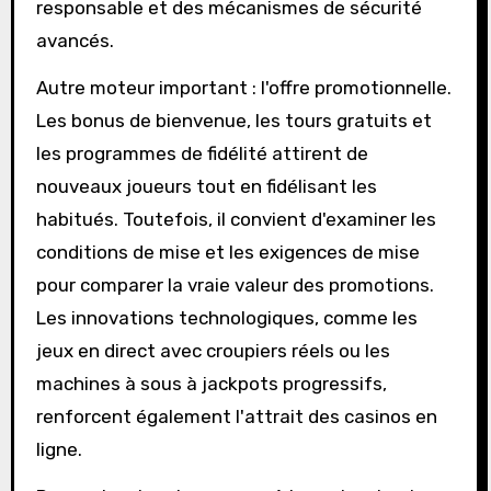
responsable et des mécanismes de sécurité
avancés.
Autre moteur important : l'offre promotionnelle.
Les bonus de bienvenue, les tours gratuits et
les programmes de fidélité attirent de
nouveaux joueurs tout en fidélisant les
habitués. Toutefois, il convient d'examiner les
conditions de mise et les exigences de mise
pour comparer la vraie valeur des promotions.
Les innovations technologiques, comme les
jeux en direct avec croupiers réels ou les
machines à sous à jackpots progressifs,
renforcent également l'attrait des casinos en
ligne.