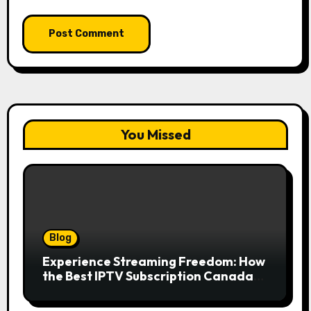
You Missed
Blog
Experience Streaming Freedom: How
the Best IPTV Subscription Canada
Redefines Home Entertainment