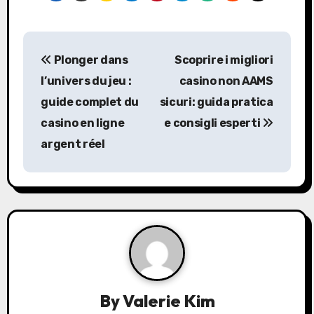
P
Plonger dans
Scoprire i migliori
o
l’univers du jeu :
casino non AAMS
s
guide complet du
sicuri: guida pratica
casino en ligne
e consigli esperti
t
argent réel
n
a
v
i
g
a
By
Valerie Kim