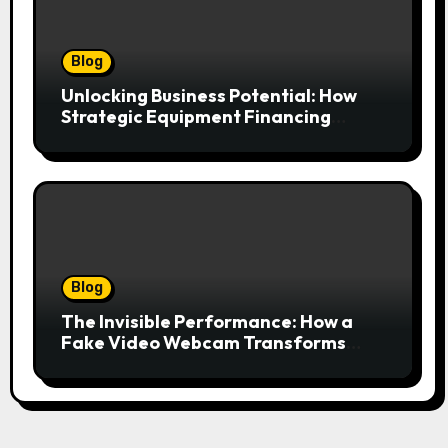
Blog
Unlocking Business Potential: How
Strategic Equipment Financing
Drives Growth Without Draining Cash
Blog
The Invisible Performance: How a
Fake Video Webcam Transforms
Your Online Presence