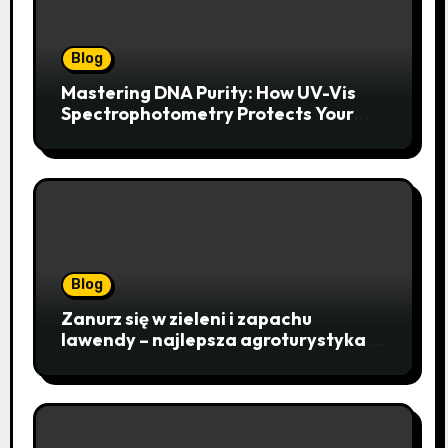
Blog
Mastering DNA Purity: How UV-Vis
Spectrophotometry Protects Your
Research Integrity
Blog
Zanurz się w zieleni i zapachu
lawendy – najlepsza agroturystyka w
Istebnej otwiera drzwi do
beskidzkiego raju