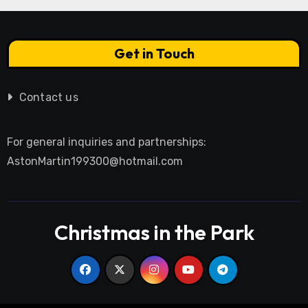
Get in Touch
Contact us
For general inquiries and partnerships:
AstonMartin199300@hotmail.com
Christmas in the Park