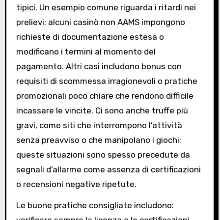
tipici. Un esempio comune riguarda i ritardi nei
prelievi: alcuni casinò non AAMS impongono
richieste di documentazione estesa o
modificano i termini al momento del
pagamento. Altri casi includono bonus con
requisiti di scommessa irragionevoli o pratiche
promozionali poco chiare che rendono difficile
incassare le vincite. Ci sono anche truffe più
gravi, come siti che interrompono l’attività
senza preavviso o che manipolano i giochi;
queste situazioni sono spesso precedute da
segnali d’allarme come assenza di certificazioni
o recensioni negative ripetute.
Le buone pratiche consigliate includono:
verificare sempre la licenza e le certificazioni,