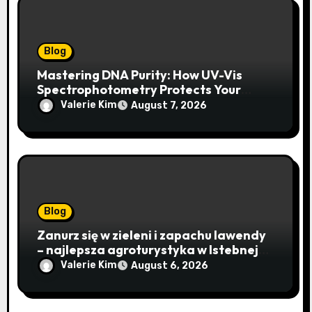
Blog
Mastering DNA Purity: How UV-Vis
Spectrophotometry Protects Your
Research Integrity
Valerie Kim
August 7, 2026
Blog
Zanurz się w zieleni i zapachu lawendy
– najlepsza agroturystyka w Istebnej
otwiera drzwi do beskidzkiego raju
Valerie Kim
August 6, 2026