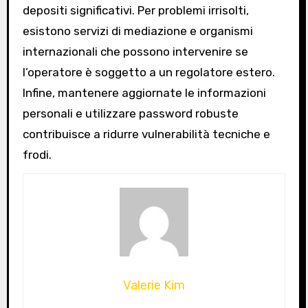
depositi significativi. Per problemi irrisolti,
esistono servizi di mediazione e organismi
internazionali che possono intervenire se
l’operatore è soggetto a un regolatore estero.
Infine, mantenere aggiornate le informazioni
personali e utilizzare password robuste
contribuisce a ridurre vulnerabilità tecniche e
frodi.
Valerie Kim