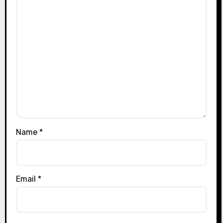
Name
*
Email
*