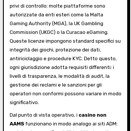
privi di controllo: molte piattaforme sono
autorizzate da enti esteri come la Malta
Gaming Authority (MGA), la UK Gambling
Commission (UKGC) o la Curacao eGaming.
Queste licenze impongono standard specifici su
integrità dei giochi, protezione dei dati,
antiriciclaggio e procedure KYC. Detto questo,
ogni giurisdizione adotta requisiti differenti: i
livelli di trasparenza, le modalità di audit, la
gestione dei reclami e le sanzioni per gli
operatori non conformi possono variare in modo
significativo.
Dal punto di vista operativo, i
casino non
AAMS
funzionano in modo analogo ai siti ADM: