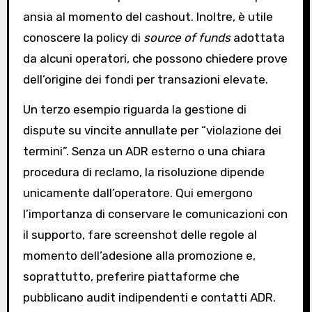
ansia al momento del cashout. Inoltre, è utile
conoscere la policy di
source of funds
adottata
da alcuni operatori, che possono chiedere prove
dell’origine dei fondi per transazioni elevate.
Un terzo esempio riguarda la gestione di
dispute su vincite annullate per “violazione dei
termini”. Senza un ADR esterno o una chiara
procedura di reclamo, la risoluzione dipende
unicamente dall’operatore. Qui emergono
l’importanza di conservare le comunicazioni con
il supporto, fare screenshot delle regole al
momento dell’adesione alla promozione e,
soprattutto, preferire piattaforme che
pubblicano audit indipendenti e contatti ADR.