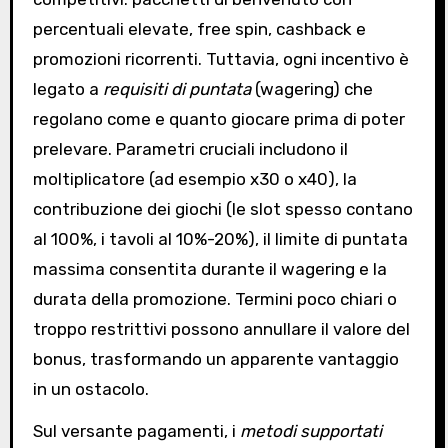
percentuali elevate, free spin, cashback e
promozioni ricorrenti. Tuttavia, ogni incentivo è
legato a
requisiti di puntata
(wagering) che
regolano come e quanto giocare prima di poter
prelevare. Parametri cruciali includono il
moltiplicatore (ad esempio x30 o x40), la
contribuzione dei giochi (le slot spesso contano
al 100%, i tavoli al 10%-20%), il limite di puntata
massima consentita durante il wagering e la
durata della promozione. Termini poco chiari o
troppo restrittivi possono annullare il valore del
bonus, trasformando un apparente vantaggio
in un ostacolo.
Sul versante pagamenti, i
metodi supportati