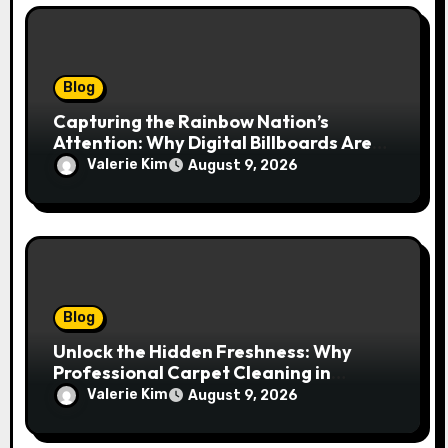
Blog
Capturing the Rainbow Nation’s
Attention: Why Digital Billboards Are
Reshaping South African Advertising
Valerie Kim
August 9, 2026
Blog
Unlock the Hidden Freshness: Why
Professional Carpet Cleaning in
Kansas City Transforms More Than
Valerie Kim
August 9, 2026
Just Your Floors