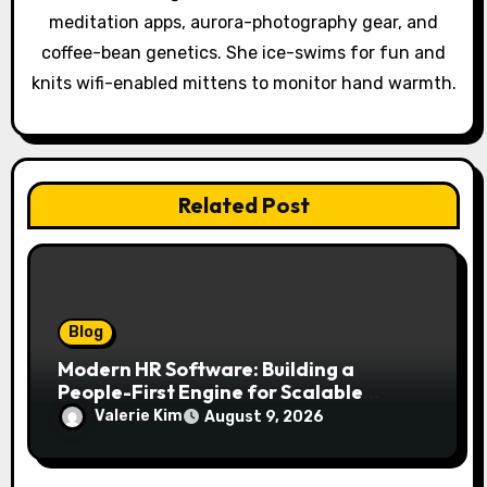
i
meditation apps, aurora-photography gear, and
o
coffee-bean genetics. She ice-swims for fun and
knits wifi-enabled mittens to monitor hand warmth.
n
Related Post
Blog
Modern HR Software: Building a
People-First Engine for Scalable
Growth
Valerie Kim
August 9, 2026