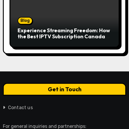
Blog
Experience Streaming Freedom: How
the Best IPTV Subscription Canada
Redefines Home Entertainment
Get in Touch
Contact us
For general inquiries and partnerships: