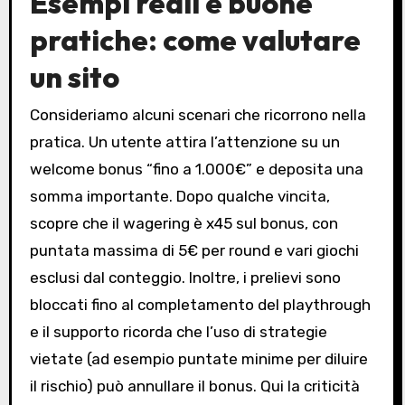
Esempi reali e buone
pratiche: come valutare
un sito
Consideriamo alcuni scenari che ricorrono nella
pratica. Un utente attira l’attenzione su un
welcome bonus “fino a 1.000€” e deposita una
somma importante. Dopo qualche vincita,
scopre che il wagering è x45 sul bonus, con
puntata massima di 5€ per round e vari giochi
esclusi dal conteggio. Inoltre, i prelievi sono
bloccati fino al completamento del playthrough
e il supporto ricorda che l’uso di strategie
vietate (ad esempio puntate minime per diluire
il rischio) può annullare il bonus. Qui la criticità