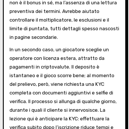
non è il bonus in sé, ma l’assenza di una lettura
preventiva dei termini. Avrebbe aiutato
controllare il moltiplicatore, le esclusioni e il
limite di puntata, tutti dettagli spesso nascosti
in pagine secondarie.
In un secondo caso, un giocatore sceglie un
operatore con licenza estera, attratto da
pagamenti in criptovalute. Il deposito è
istantaneo e il gioco scorre bene; al momento
del prelievo, però, viene richiesta una KYC
completa con documenti aggiuntivi e selfie di
verifica. Il processo si allunga di qualche giorno,
durante i quali il cliente si innervosisce. La
lezione qui è anticipare la KYC: effettuare la
verifica subito dopo l’iscrizione riduce tempi e