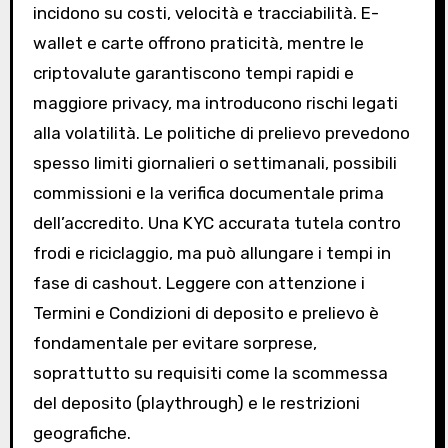
incidono su costi, velocità e tracciabilità. E-
wallet e carte offrono praticità, mentre le
criptovalute garantiscono tempi rapidi e
maggiore privacy, ma introducono rischi legati
alla volatilità. Le politiche di prelievo prevedono
spesso limiti giornalieri o settimanali, possibili
commissioni e la verifica documentale prima
dell’accredito. Una KYC accurata tutela contro
frodi e riciclaggio, ma può allungare i tempi in
fase di cashout. Leggere con attenzione i
Termini e Condizioni di deposito e prelievo è
fondamentale per evitare sorprese,
soprattutto su requisiti come la scommessa
del deposito (playthrough) e le restrizioni
geografiche.