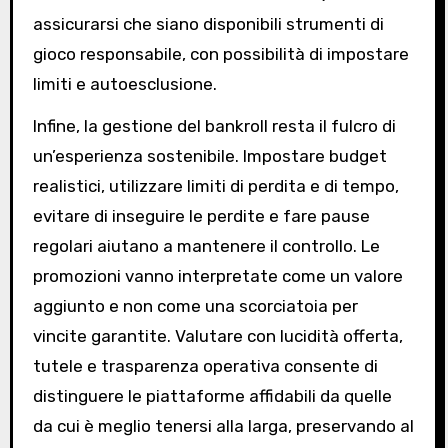
assicurarsi che siano disponibili strumenti di
gioco responsabile, con possibilità di impostare
limiti e autoesclusione.
Infine, la gestione del bankroll resta il fulcro di
un’esperienza sostenibile. Impostare budget
realistici, utilizzare limiti di perdita e di tempo,
evitare di inseguire le perdite e fare pause
regolari aiutano a mantenere il controllo. Le
promozioni vanno interpretate come un valore
aggiunto e non come una scorciatoia per
vincite garantite. Valutare con lucidità offerta,
tutele e trasparenza operativa consente di
distinguere le piattaforme affidabili da quelle
da cui è meglio tenersi alla larga, preservando al