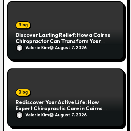
Blog
Discover Lasting Relief: How a Cairns
Chiropractor Can Transform Your
Spinal Health
Valerie Kim
August 7, 2026
Blog
Rediscover Your Active Life: How
Expert Chiropractic Care in Cairns
Transforms Pain into Possibility
Valerie Kim
August 7, 2026