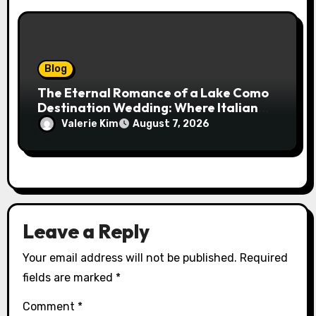
Blog
The Eternal Romance of a Lake Como
Destination Wedding: Where Italian
Elegance Meets Alpine Serenity
Valerie Kim
August 7, 2026
Leave a Reply
Your email address will not be published.
Required
fields are marked
*
Comment
*