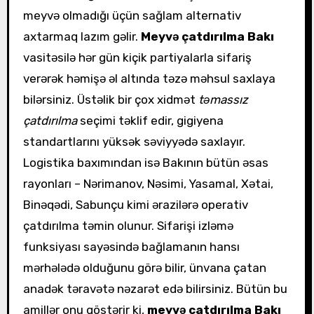
meyvə olmadığı üçün sağlam alternativ
axtarmaq lazım gəlir.
Meyvə çatdırılma Bakı
vasitəsilə hər gün kiçik partiyalarla sifariş
verərək həmişə əl altında təzə məhsul saxlaya
bilərsiniz. Üstəlik bir çox xidmət
təmassız
çatdırılma
seçimi təklif edir, gigiyena
standartlarını yüksək səviyyədə saxlayır.
Logistika baxımından isə Bakının bütün əsas
rayonları – Nərimanov, Nəsimi, Yasamal, Xətai,
Binəqədi, Sabunçu kimi ərazilərə operativ
çatdırılma təmin olunur. Sifarişi izləmə
funksiyası sayəsində bağlamanın hansı
mərhələdə olduğunu görə bilir, ünvana çatan
anadək təravətə nəzarət edə bilirsiniz. Bütün bu
amillər onu göstərir ki,
meyvə çatdırılma Bakı