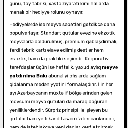
günü, toy təbriki, xəstə ziyarəti kimi hallarda
mənalı bir hədiyyə rolunu oynayır.
Hədiyyələrdə isə meyvə səbətləri getdikcə daha
populyarlaşır. Standart qutular əvəzinə ekzotik
meyvələrlə doldurulmuş, premium qablaşdırmalı,
fərdi təbrik kartı əlavə edilmiş dəstlər həm
estetik, həm də praktiki seçimdir. Korporativ
tərəfdaşlar üçün isə həftəlik, yaxud aylıq
meyvə
çatdırılma Bakı
abunəliyi ofislərdə sağlam
qidalanma mədəniyyətini formalaşdırır. İlin hər
ayı Azərbaycanın müxtəlif bölgələrindən gələn
mövsümi meyvə qutuları da maraq doğuran
yeniliklərdəndir. Sürpriz prinsipi ilə işləyən bu
qutular həm yerli kənd təsərrüfatını canlandırır,
həm də istehlakçıya yeni dadlar kəşf etdirmək