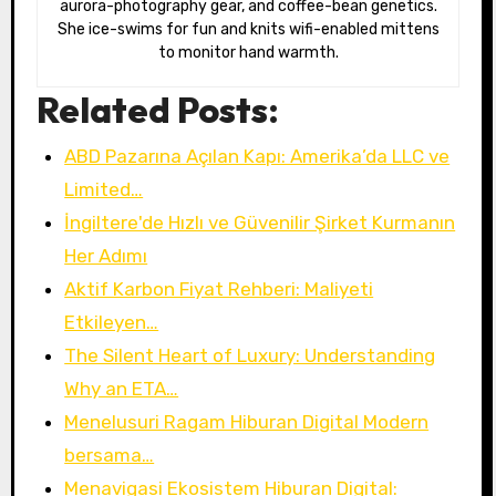
aurora-photography gear, and coffee-bean genetics.
She ice-swims for fun and knits wifi-enabled mittens
to monitor hand warmth.
Related Posts:
ABD Pazarına Açılan Kapı: Amerika’da LLC ve
Limited…
İngiltere'de Hızlı ve Güvenilir Şirket Kurmanın
Her Adımı
Aktif Karbon Fiyat Rehberi: Maliyeti
Etkileyen…
The Silent Heart of Luxury: Understanding
Why an ETA…
Menelusuri Ragam Hiburan Digital Modern
bersama…
Menavigasi Ekosistem Hiburan Digital: