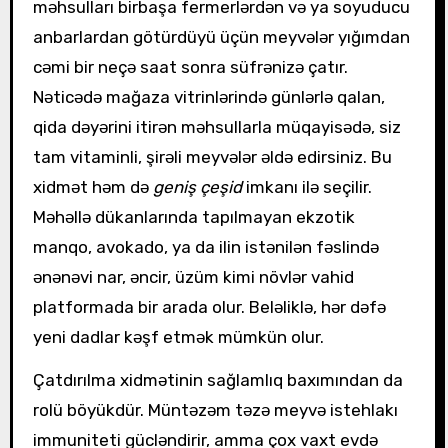
məhsulları birbaşa fermerlərdən və ya soyuducu
anbarlardan götürdüyü üçün meyvələr yığımdan
cəmi bir neçə saat sonra süfrənizə çatır.
Nəticədə mağaza vitrinlərində günlərlə qalan,
qida dəyərini itirən məhsullarla müqayisədə, siz
tam vitaminli, şirəli meyvələr əldə edirsiniz. Bu
xidmət həm də
geniş çeşid
imkanı ilə seçilir.
Məhəllə dükanlarında tapılmayan ekzotik
manqo, avokado, ya da ilin istənilən fəslində
ənənəvi nar, əncir, üzüm kimi növlər vahid
platformada bir arada olur. Beləliklə, hər dəfə
yeni dadlar kəşf etmək mümkün olur.
Çatdırılma xidmətinin sağlamlıq baxımından da
rolü böyükdür. Müntəzəm təzə meyvə istehlakı
immuniteti gücləndirir, amma çox vaxt evdə