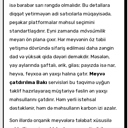
isə bərabər sarı rəngdə olmalıdır. Bu detallara
diqqət yetirməyən adi satıcılarla müqayisədə,
peşəkar platformalar məhsul seçimini
standartlaşdırır. Eyni zamanda
mövsümilik
meyarı ön plana çıxır. Hər meyvənin öz təbii
yetişmə dövründə sifariş edilməsi daha zəngin
dad və yüksək qida dəyəri deməkdir. Məsələn,
yay aylarında şaftalı, ərik, gilas; payızda isə nar,
heyva, feyxoa ən yaxşı halına çatır.
Meyvə
çatdırılma Bakı
servisləri bu təqvimə uyğun
təklif hazırlayaraq müştəriyə fəslin ən yaxşı
məhsullarını çatdırır. Həm yerli istehsal
dəstəklənir, həm də məhsulların karbon izi azalır.
Son illərdə orqanik meyvələrə tələbat xüsusilə