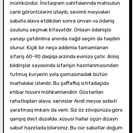
mümkündür. İnstaqram səhifələrində məhsulun
canlı görüntülərini izləyib, sevimli meyvələri
səbətə əlavə etdikdən sonra ünvan və ödəniş
üsulunu seçmək kifayətdir. Onlayn ödənişlə
yanaşı çatdırılma anında nağd seçim də təqdim
olunur. Kiçik bir neçə addımla tamamlanan
sifariş 60-90 dəqiqə ərzində evinizə çatır. Anlıq
bildirişlər sayəsində sifarişin hazırlanmasından
tutmuş kuryerin yola çıxmasınadək bütün
mərhələlər izlənilir. Bu şəffaflıq istifadəçidə
etibar hissini möhkəmləndirir. Göstərilən
rahatlıqdan əlavə, servislər
fərdi meyvə səbəti
yaratmaq imkanı da verir. Siz öz zövqünüzə görə
qarışıq dəst düzəldə, xüsusi hallar üçün dizayn
səbət hazırlada bilərsiniz. Bu cür səbətlər doğum