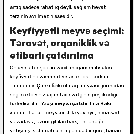
artıq sadəcə rahatlıq deyil, sağlam həyat
tərzinin ayrılmaz hissəsidir.
Keyfiyyətli meyvə seçimi:
Təravət, orqaniklik və
etibarlı çatdırılma
Onlayn sifarişdə ən vacib məqam məhsulun
keyfiyyətinə zəmanət verən etibarlı xidmət
tapmaqdır. Çünki fiziki olaraq meyvəni görmədən
seçim etdiyiniz üçün təchizatçının peşəkarlığı
həlledici olur. Yaxşı
meyvə çatdırılma Bakı
xidməti hər bir meyvəni əl ilə yoxlayır; alma sərt
və zədəsiz, üzüm gilələri bərk, nar qabığı
yetişmişlik əlaməti olaraq bir qədər quru, banan