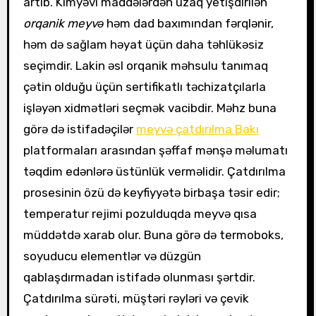
artıb. Kimyəvi maddələrdən uzaq yetişdirilən
orqanik meyvə
həm dad baxımından fərqlənir,
həm də sağlam həyat üçün daha təhlükəsiz
seçimdir. Lakin əsl orqanik məhsulu tanımaq
çətin olduğu üçün sertifikatlı təchizatçılarla
işləyən xidmətləri seçmək vacibdir. Məhz buna
görə də istifadəçilər
meyvə çatdırılma Bakı
platformaları arasından şəffaf mənşə məlumatı
təqdim edənlərə üstünlük verməlidir. Çatdırılma
prosesinin özü də keyfiyyətə birbaşa təsir edir;
temperatur rejimi pozulduqda meyvə qısa
müddətdə xarab olur. Buna görə də termoboks,
soyuducu elementlər və düzgün
qablaşdırmadan istifadə olunması şərtdir.
Çatdırılma sürəti, müştəri rəyləri və çevik