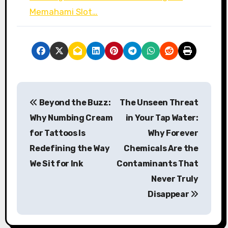
Memahami Slot…
P
Beyond the Buzz:
The Unseen Threat
o
Why Numbing Cream
in Your Tap Water:
s
for Tattoos Is
Why Forever
Redefining the Way
Chemicals Are the
t
We Sit for Ink
Contaminants That
n
Never Truly
a
Disappear
v