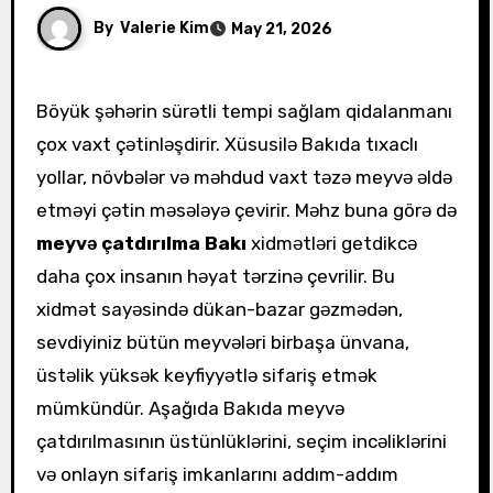
By
Valerie Kim
May 21, 2026
Böyük şəhərin sürətli tempi sağlam qidalanmanı
çox vaxt çətinləşdirir. Xüsusilə Bakıda tıxaclı
yollar, növbələr və məhdud vaxt təzə meyvə əldə
etməyi çətin məsələyə çevirir. Məhz buna görə də
meyvə çatdırılma Bakı
xidmətləri getdikcə
daha çox insanın həyat tərzinə çevrilir. Bu
xidmət sayəsində dükan-bazar gəzmədən,
sevdiyiniz bütün meyvələri birbaşa ünvana,
üstəlik yüksək keyfiyyətlə sifariş etmək
mümkündür. Aşağıda Bakıda meyvə
çatdırılmasının üstünlüklərini, seçim incəliklərini
və onlayn sifariş imkanlarını addım-addım