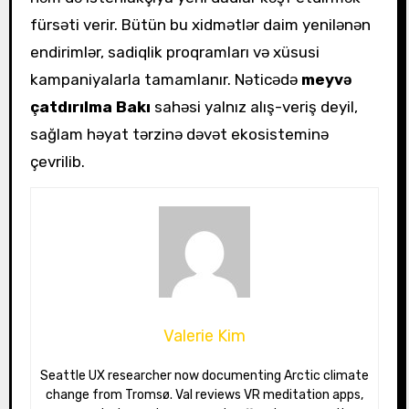
fürsəti verir. Bütün bu xidmətlər daim yenilənən
endirimlər, sadiqlik proqramları və xüsusi
kampaniyalarla tamamlanır. Nəticədə
meyvə
çatdırılma Bakı
sahəsi yalnız alış-veriş deyil,
sağlam həyat tərzinə dəvət ekosisteminə
çevrilib.
Valerie Kim
Seattle UX researcher now documenting Arctic climate
change from Tromsø. Val reviews VR meditation apps,