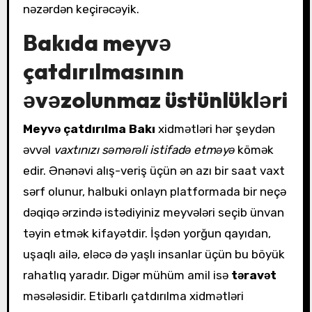
nəzərdən keçirəcəyik.
Bakıda meyvə
çatdırılmasının
əvəzolunmaz üstünlükləri
Meyvə çatdırılma Bakı
xidmətləri hər şeydən
əvvəl
vaxtınızı səmərəli istifadə etməyə
kömək
edir. Ənənəvi alış-veriş üçün ən azı bir saat vaxt
sərf olunur, halbuki onlayn platformada bir neçə
dəqiqə ərzində istədiyiniz meyvələri seçib ünvan
təyin etmək kifayətdir. İşdən yorğun qayıdan,
uşaqlı ailə, eləcə də yaşlı insanlar üçün bu böyük
rahatlıq yaradır. Digər mühüm amil isə
təravət
məsələsidir. Etibarlı çatdırılma xidmətləri