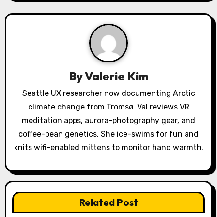
i
g
a
t
By
Valerie Kim
i
Seattle UX researcher now documenting Arctic
o
climate change from Tromsø. Val reviews VR
meditation apps, aurora-photography gear, and
n
coffee-bean genetics. She ice-swims for fun and
knits wifi-enabled mittens to monitor hand warmth.
Related Post