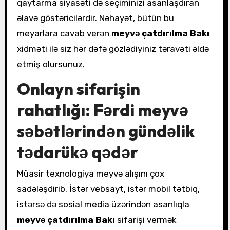
qaytarma siyasəti də seçiminizi asanlaşdıran
əlavə göstəricilərdir. Nəhayət, bütün bu
meyarlara cavab verən
meyvə çatdırılma Bakı
xidməti ilə siz hər dəfə gözlədiyiniz təravəti əldə
etmiş olursunuz.
Onlayn sifarişin
rahatlığı: Fərdi meyvə
səbətlərindən gündəlik
tədarükə qədər
Müasir texnologiya meyvə alışını çox
sadələşdirib. İstər vebsayt, istər mobil tətbiq,
istərsə də sosial media üzərindən asanlıqla
meyvə çatdırılma Bakı
sifarişi vermək