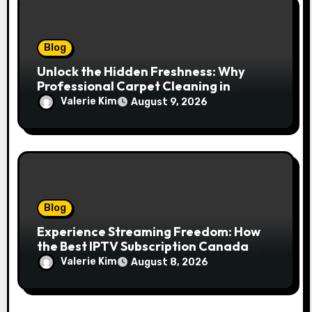
Blog
Unlock the Hidden Freshness: Why
Professional Carpet Cleaning in
Kansas City Transforms More Than
Valerie Kim
August 9, 2026
Just Your Floors
Blog
Experience Streaming Freedom: How
the Best IPTV Subscription Canada
Redefines Home Entertainment
Valerie Kim
August 8, 2026