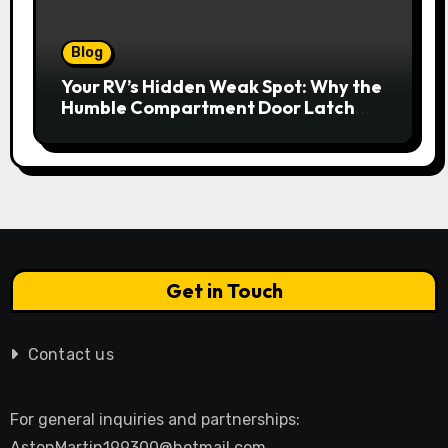
Blog
Your RV’s Hidden Weak Spot: Why the
Humble Compartment Door Latch
Deserves Much More Attention
Get in Touch
Contact us
For general inquiries and partnerships:
AstonMartin199300@hotmail.com