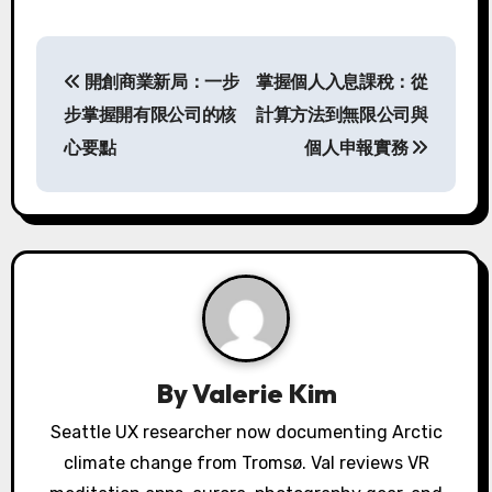
P
開創商業新局：一步
掌握個人入息課稅：從
o
步掌握開有限公司的核
計算方法到無限公司與
s
心要點
個人申報實務
t
n
a
v
i
By
Valerie Kim
g
Seattle UX researcher now documenting Arctic
a
climate change from Tromsø. Val reviews VR