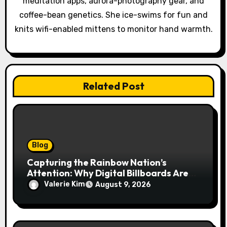
meditation apps, aurora-photography gear, and
t
coffee-bean genetics. She ice-swims for fun and
i
knits wifi-enabled mittens to monitor hand warmth.
o
n
Related Post
Blog
Capturing the Rainbow Nation’s
Attention: Why Digital Billboards Are
Reshaping South African Advertising
Valerie Kim
August 9, 2026