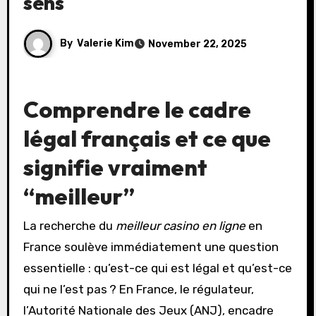
sens
By
Valerie Kim
November 22, 2025
Comprendre le cadre
légal français et ce que
signifie vraiment
“meilleur”
La recherche du
meilleur casino en ligne
en
France soulève immédiatement une question
essentielle : qu’est-ce qui est légal et qu’est-ce
qui ne l’est pas ? En France, le régulateur,
l’Autorité Nationale des Jeux (ANJ), encadre