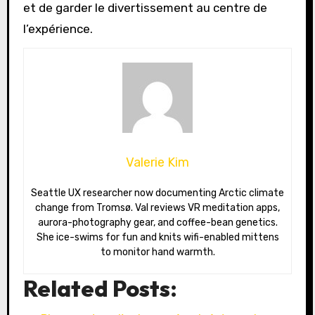
et de garder le divertissement au centre de
l’expérience.
Valerie Kim
Seattle UX researcher now documenting Arctic climate
change from Tromsø. Val reviews VR meditation apps,
aurora-photography gear, and coffee-bean genetics.
She ice-swims for fun and knits wifi-enabled mittens
to monitor hand warmth.
Related Posts: