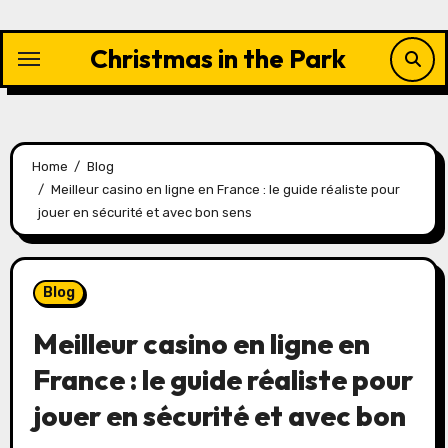
Skip
to
Christmas in the Park
content
Home
Blog
Meilleur casino en ligne en France : le guide réaliste pour
jouer en sécurité et avec bon sens
Blog
Meilleur casino en ligne en
France : le guide réaliste pour
jouer en sécurité et avec bon