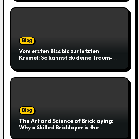
Blog
Vom ersten Biss bis zur letzten
Krümel: So kannst du deine Traum-
Cookies einfach online bestellen
Blog
The Art and Science of Bricklaying:
Why a Skilled Bricklayer is the
Foundation of Every Great Structure