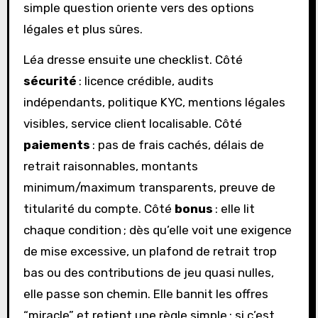
simple question oriente vers des options
légales et plus sûres.
Léa dresse ensuite une checklist. Côté
sécurité
: licence crédible, audits
indépendants, politique KYC, mentions légales
visibles, service client localisable. Côté
paiements
: pas de frais cachés, délais de
retrait raisonnables, montants
minimum/maximum transparents, preuve de
titularité du compte. Côté
bonus
: elle lit
chaque condition ; dès qu’elle voit une exigence
de mise excessive, un plafond de retrait trop
bas ou des contributions de jeu quasi nulles,
elle passe son chemin. Elle bannit les offres
“miracle” et retient une règle simple : si c’est