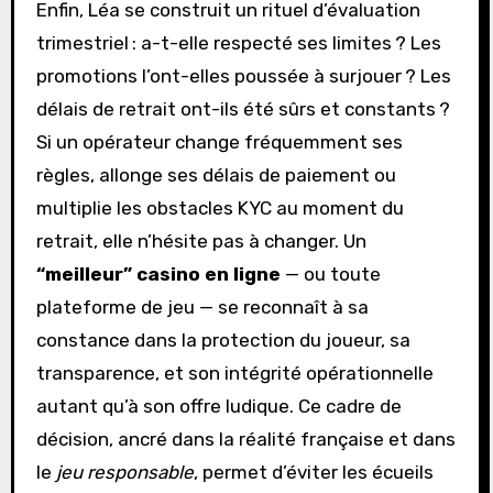
Enfin, Léa se construit un rituel d’évaluation
trimestriel : a-t-elle respecté ses limites ? Les
promotions l’ont-elles poussée à surjouer ? Les
délais de retrait ont-ils été sûrs et constants ?
Si un opérateur change fréquemment ses
règles, allonge ses délais de paiement ou
multiplie les obstacles KYC au moment du
retrait, elle n’hésite pas à changer. Un
“meilleur” casino en ligne
— ou toute
plateforme de jeu — se reconnaît à sa
constance dans la protection du joueur, sa
transparence, et son intégrité opérationnelle
autant qu’à son offre ludique. Ce cadre de
décision, ancré dans la réalité française et dans
le
jeu responsable
, permet d’éviter les écueils