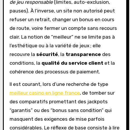
de jeu responsable
(limites, auto-exclusion,
pauses). À l’inverse, un site non autorisé peut
refuser un retrait, changer un bonus en cours
de route, voire fermer un compte sans recours
clair. La notion de “meilleur” ne se limite pas à
l’esthétique ou à la variété de jeux ; elle
recouvre la
sécurité
, la
transparence
des
conditions, la
qualité du service client
et la
cohérence des processus de paiement.
Il est courant, lors d’une recherche de type
meilleur casino en ligne france
, de tomber sur
des comparatifs promettant des jackpots
“garantis” ou des “bonus sans condition” qui
masquent des exigences de mise parfois
considérables. Le réflexe de base consiste à lire