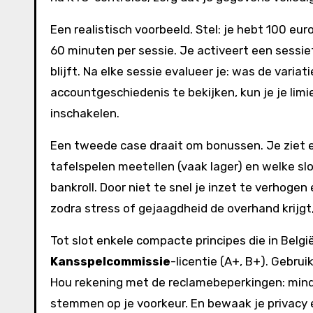
Een realistisch voorbeeld. Stel: je hebt 100 e
60 minuten per sessie. Je activeert een sessiet
blijft. Na elke sessie evalueer je: was de variat
accountgeschiedenis te bekijken, kun je je limi
inschakelen.
Een tweede case draait om bonussen. Je ziet 
tafelspelen meetellen (vaak lager) en welke slo
bankroll. Door niet te snel je inzet te verhog
zodra stress of gejaagdheid de overhand krijgt, 
Tot slot enkele compacte principes die in Belg
Kansspelcommissie
-licentie (A+, B+). Gebrui
Hou rekening met de reclamebeperkingen: minde
stemmen op je voorkeur. En bewaak je privacy 