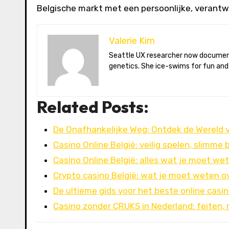
Belgische markt met een persoonlijke, verantwo
Valerie Kim
Seattle UX researcher now documenting Arctic climate change from Tromsø. Val reviews VR meditation apps, aurora-photography gear, and coffee-bean
genetics. She ice-swims for fun and
Related Posts:
De Onafhankelijke Weg: Ontdek de Wereld 
Casino Online België: veilig spelen, slimm
Casino Online België: alles wat je moet w
Crypto casino België: wat je moet weten o
De ultieme gids voor het beste online casin
Casino zonder CRUKS in Nederland: feiten, r