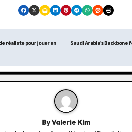
ide réaliste pour jouer en
Saudi Arabia’s Backbone fo
By
Valerie Kim