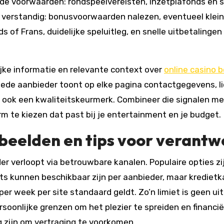
de voorwaarden: rondspeelvereisten, inzetplafonds en s
erstandig: bonusvoorwaarden nalezen, eventueel kleiner 
nds of Frans, duidelijke speluitleg, en snelle uitbetalin
lijke informatie en relevante context over
online casino b
 goede aanbieder toont op elke pagina contactgegevens, 
t is ook een kwaliteitskeurmerk. Combineer die signalen m
rm te kiezen dat past bij je entertainment en je budget.
rbeelden en tips voor verantw
er verloopt via betrouwbare kanalen. Populaire opties zi
ts kunnen beschikbaar zijn per aanbieder, maar krediet
per week per site standaard geldt. Zo’n limiet is geen ui
rsoonlijke grenzen om het plezier te spreiden en financi
g zijn om vertraging te voorkomen.