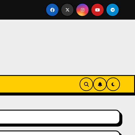
inancing Drives Growth Without Draining Cash
The In