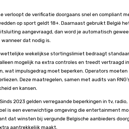
sme verloopt de verificatie doorgaans snel en compliant m
wedden op sport geldt 18+. Daarnaast gebruikt België he
lfuitsluiting aangevraagd, dan word je automatisch gewe
 wanneer dat nodig is.
De wettelijke wekelijkse stortingslimiet bedraagt standa
s alleen mogelijk na extra controles en treedt vertraagd i
n, wat impulsgedrag moet beperken. Operators moeten d
 verliezen. Deze maatregelen, samen met audits van RN
jkheid en kansen.
 Sinds 2023 gelden verregaande beperkingen in tv, radio,
doel is een evenwichtige omgeving die entertainment m
levant dat winsten bij vergunde Belgische aanbieders doo
xtra aantrekkelijk maakt.