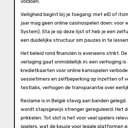
voldoen.
Veiligheid begint bij je toegang: met eID of it
jaar mag geen online casinospelen doen; voor 
System). Sta je op deze lijst of heb je een ze
een duidelijke structuur om pauzes in te lassen
Het beleid rond financiën is eveneens strikt. 
verlaging gaat onmiddellijk in; een verhoging i
kredietkaarten voor online kansspelen verbode
sessietimers en zelfbeperking op inzetten of
testlabs, verhogen de transparantie over eerli
Reclame is in België stevig aan banden gelegd.
wordt stapsgewijs strenger gereguleerd. Het 
prikkelen. Tot slot is het voor veel spelers re
spelers, wat de keuze voor legale platformen e