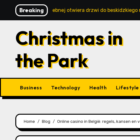
Skip
Breaking
rystyka w Istebnej otwiera drzwi do beskidzkiego raju
to
content
Christmas in
the Park
Business
Technology
Health
Lifestyle
Home
Blog
Online casino in België: regels, kansen en