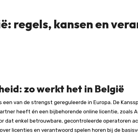
ië: regels, kansen en ver
heid: zo werkt het in België
s een van de strengst gereguleerde in Europa. De Kans
rtner heeft én een bijbehorende online licentie, zoals 
r dat enkel betrouwbare, gecontroleerde operatoren act
 over licenties en verantwoord spelen horen bij de basi