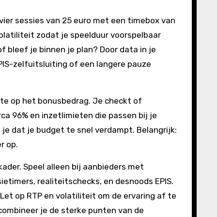
n vier sessies van 25 euro met een timebox van
latiliteit zodat je speelduur voorspelbaar
of bleef je binnen je plan? Door data in je
PIS-zelfuitsluiting of een langere pauze
te op het bonusbedrag. Je checkt of
ca 96% en inzetlimieten die passen bij je
je dat je budget te snel verdampt. Belangrijk:
r op.
kader. Speel alleen bij aanbieders met
ssietimers, realiteitschecks, en desnoods EPIS.
t op RTP en volatiliteit om de ervaring af te
 combineer je de sterke punten van de