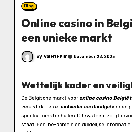
Blog
Online casino in Belg
een unieke markt
By
Valerie Kim
November 22, 2025
Wettelijk kader en veilig
De Belgische markt voor
online casino België
i
vereist dat elke aanbieder een landgebonden pa
speelautomatenhallen. Dit systeem zorgt ervoo
staat. Een .be-domein en duidelijke informatie