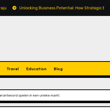
Unlocking Business Potential: How Strategic Equipment F
Travel
Education
Blog
 verantwoord spelen in een unieke markt