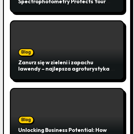
Spectrophotometry Protects Your
Research Integrity
Blog
Zanurz się w zieleni i zapachu
lawendy – najlepsza agroturystyka w
Istebnej otwiera drzwi do
beskidzkiego raju
Blog
Unlocking Business Potential: How