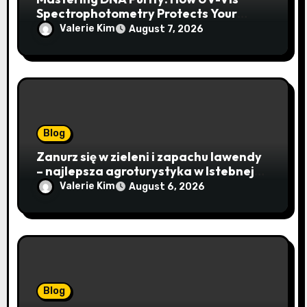
Spectrophotometry Protects Your
Research Integrity
Valerie Kim
August 7, 2026
Blog
Zanurz się w zieleni i zapachu lawendy
– najlepsza agroturystyka w Istebnej
otwiera drzwi do beskidzkiego raju
Valerie Kim
August 6, 2026
Blog