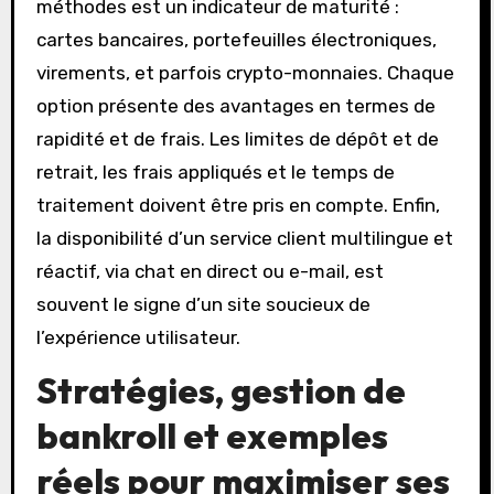
méthodes est un indicateur de maturité :
cartes bancaires, portefeuilles électroniques,
virements, et parfois crypto-monnaies. Chaque
option présente des avantages en termes de
rapidité et de frais. Les limites de dépôt et de
retrait, les frais appliqués et le temps de
traitement doivent être pris en compte. Enfin,
la disponibilité d’un service client multilingue et
réactif, via chat en direct ou e-mail, est
souvent le signe d’un site soucieux de
l’expérience utilisateur.
Stratégies, gestion de
bankroll et exemples
réels pour maximiser ses