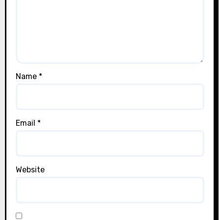
Name
*
Email
*
Website