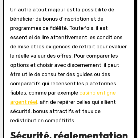
Un autre atout majeur est la possibilité de
bénéficier de bonus d’inscription et de
programmes de fidélité. Toutefois, il est
essentiel de lire attentivement les conditions
de mise et les exigences de retrait pour évaluer
la réelle valeur des offres. Pour comparer les
options et choisir avec discernement, il peut
être utile de consulter des guides ou des
comparatifs qui recensent les plateformes
fiables, comme par exemple
casino en ligne
argent réel
, afin de repérer celles qui allient
sécurité, bonus attractifs et taux de
redistribution compétitifs.
Sécurité, réglementation