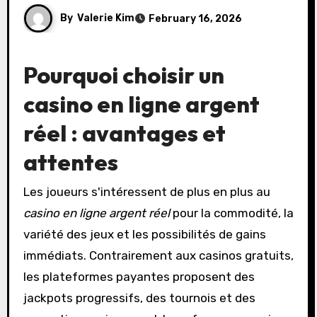
By
Valerie Kim
February 16, 2026
Pourquoi choisir un
casino en ligne argent
réel
: avantages et
attentes
Les joueurs s'intéressent de plus en plus au
casino en ligne argent réel
pour la commodité, la
variété des jeux et les possibilités de gains
immédiats. Contrairement aux casinos gratuits,
les plateformes payantes proposent des
jackpots progressifs, des tournois et des