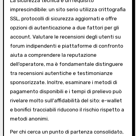
La sicurezza tecnica è un requisito
imprescindibile: un sito serio utilizza crittografia
SSL, protocolli di sicurezza aggiornati e offre
opzioni di autenticazione a due fattori per gli
account. Valutare le recensioni degli utenti su
forum indipendenti e piattaforme di confronto
aiuta a comprendere la reputazione
dell'operatore, ma è fondamentale distinguere
tra recensioni autentiche e testimonianze
sponsorizzate. Inoltre, esaminare i metodi di
pagamento disponibili e i tempi di prelievo può
rivelare molto sull'affidabilità del sito: e-wallet
e bonifici tracciabili riducono il rischio rispetto a
metodi anonimi.
Per chi cerca un punto di partenza consolidato,