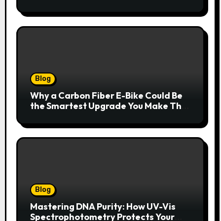
Real Growth
Blog
Why a Carbon Fiber E-Bike Could Be
the Smartest Upgrade You Make This
Year
Blog
Mastering DNA Purity: How UV-Vis
Spectrophotometry Protects Your