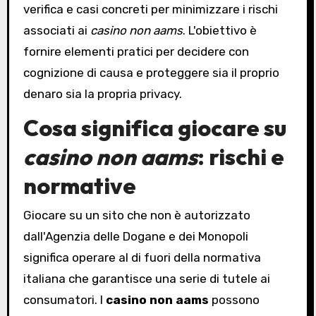
verifica e casi concreti per minimizzare i rischi
associati ai
casino non aams
. L'obiettivo è
fornire elementi pratici per decidere con
cognizione di causa e proteggere sia il proprio
denaro sia la propria privacy.
Cosa significa giocare su
casino non aams
: rischi e
normative
Giocare su un sito che non è autorizzato
dall'Agenzia delle Dogane e dei Monopoli
significa operare al di fuori della normativa
italiana che garantisce una serie di tutele ai
consumatori. I
casino non aams
possono