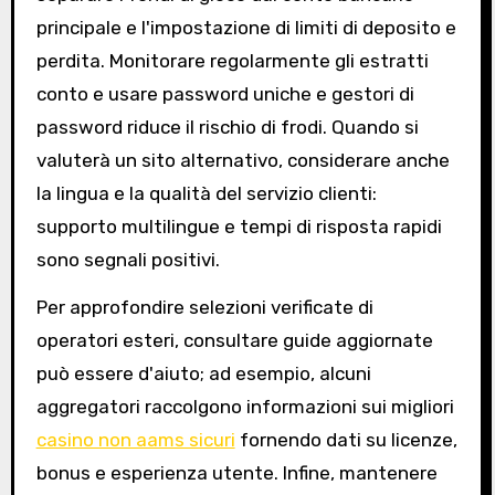
principale e l'impostazione di limiti di deposito e
perdita. Monitorare regolarmente gli estratti
conto e usare password uniche e gestori di
password riduce il rischio di frodi. Quando si
valuterà un sito alternativo, considerare anche
la lingua e la qualità del servizio clienti:
supporto multilingue e tempi di risposta rapidi
sono segnali positivi.
Per approfondire selezioni verificate di
operatori esteri, consultare guide aggiornate
può essere d'aiuto; ad esempio, alcuni
aggregatori raccolgono informazioni sui migliori
casino non aams sicuri
fornendo dati su licenze,
bonus e esperienza utente. Infine, mantenere