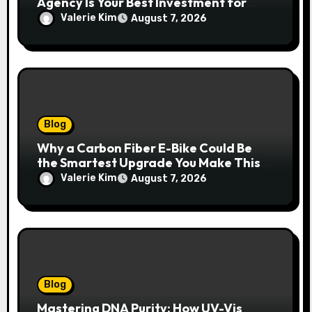
Agency Is Your Best Investment for
Real Growth
Valerie Kim
August 7, 2026
Blog
Why a Carbon Fiber E-Bike Could Be
the Smartest Upgrade You Make This
Year
Valerie Kim
August 7, 2026
Blog
Mastering DNA Purity: How UV-Vis