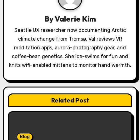
g
a
By
Valerie Kim
t
Seattle UX researcher now documenting Arctic
climate change from Tromsø. Val reviews VR
i
meditation apps, aurora-photography gear, and
o
coffee-bean genetics. She ice-swims for fun and
knits wifi-enabled mittens to monitor hand warmth.
n
Related Post
Blog