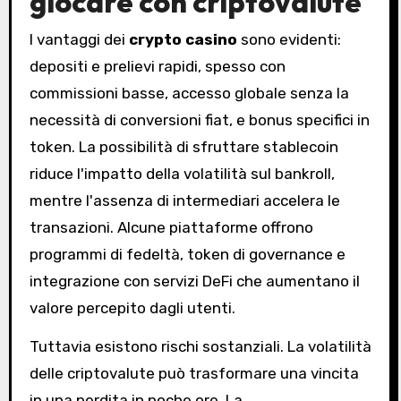
giocare con criptovalute
I vantaggi dei
crypto casino
sono evidenti:
depositi e prelievi rapidi, spesso con
commissioni basse, accesso globale senza la
necessità di conversioni fiat, e bonus specifici in
token. La possibilità di sfruttare stablecoin
riduce l'impatto della volatilità sul bankroll,
mentre l'assenza di intermediari accelera le
transazioni. Alcune piattaforme offrono
programmi di fedeltà, token di governance e
integrazione con servizi DeFi che aumentano il
valore percepito dagli utenti.
Tuttavia esistono rischi sostanziali. La volatilità
delle criptovalute può trasformare una vincita
in una perdita in poche ore. La