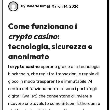
By
Valerie Kim
March 14, 2026
Come funzionano i
crypto casino
:
tecnologia, sicurezza e
anonimato
I
crypto casino
operano grazie alla tecnologia
blockchain, che registra transazioni e regole di
gioco in modo trasparente e immutabile. Al
centro del funzionamento ci sono i portafogli
digitali (wallet) che consentono di inviare e
ricevere criptovalute come Bitcoin, Ethereum o