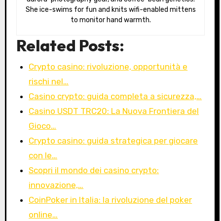
She ice-swims for fun and knits wifi-enabled mittens
to monitor hand warmth.
Related Posts:
Crypto casino: rivoluzione, opportunità e
rischi nel…
Casino crypto: guida completa a sicurezza,…
Casino USDT TRC20: La Nuova Frontiera del
Gioco…
Crypto casino: guida strategica per giocare
con le…
Scopri il mondo dei casino crypto:
innovazione,…
CoinPoker in Italia: la rivoluzione del poker
online…