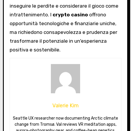
inseguire le perdite e considerare il gioco come
intrattenimento. I
crypto casino
offrono
opportunità tecnologiche e finanziarie uniche,
ma richiedono consapevolezza e prudenza per
trasformare il potenziale in un'esperienza
positiva e sostenibile.
Valerie Kim
Seattle UX researcher now documenting Arctic climate
change from Tromsø. Val reviews VR meditation apps,
aurora-photography gear, and coffee-bean genetics.