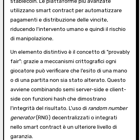
stablecoin. Le piattaforme più avanzate
utilizzano smart contract per automatizzare
pagamenti e distribuzione delle vincite,
riducendo l'intervento umano e quindi il rischio
di manipolazione.
Un elemento distintivo è il concetto di "provably
fair": grazie a meccanismi crittografici ogni
giocatore può verificare che l'esito di una mano
o di una partita non sia stato alterato. Questo
avviene combinando semi server-side e client-
side con funzioni hash che dimostrano
l'integrità del risultato. L'uso di
random number
generator
(RNG) decentralizzati o integrati
nello smart contract è un ulteriore livello di
garanzia.