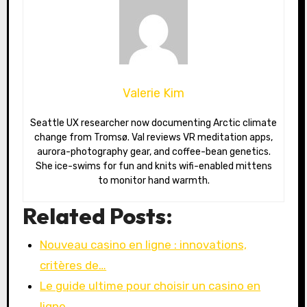
Valerie Kim
Seattle UX researcher now documenting Arctic climate
change from Tromsø. Val reviews VR meditation apps,
aurora-photography gear, and coffee-bean genetics.
She ice-swims for fun and knits wifi-enabled mittens
to monitor hand warmth.
Related Posts:
Nouveau casino en ligne : innovations,
critères de…
Le guide ultime pour choisir un casino en
ligne…