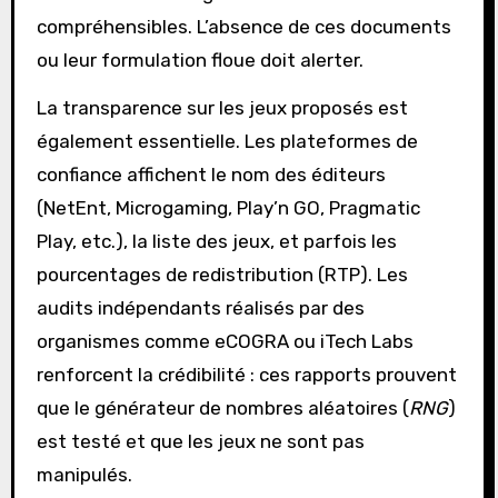
compréhensibles. L’absence de ces documents
ou leur formulation floue doit alerter.
La transparence sur les jeux proposés est
également essentielle. Les plateformes de
confiance affichent le nom des éditeurs
(NetEnt, Microgaming, Play’n GO, Pragmatic
Play, etc.), la liste des jeux, et parfois les
pourcentages de redistribution (RTP). Les
audits indépendants réalisés par des
organismes comme eCOGRA ou iTech Labs
renforcent la crédibilité : ces rapports prouvent
que le générateur de nombres aléatoires (
RNG
)
est testé et que les jeux ne sont pas
manipulés.