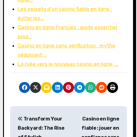
Les secrets d’un casino fiable en ligne :
éviter les…
Casino en ligne Français : guide essentiel
pour…
Casino en ligne sans vérification : mythe
séduisant,…
La ruée vers le nouveau casino en ligne :…
P
Transform Your
Casino en ligne
o
Backyard: The Rise
fiable : jouer en
s