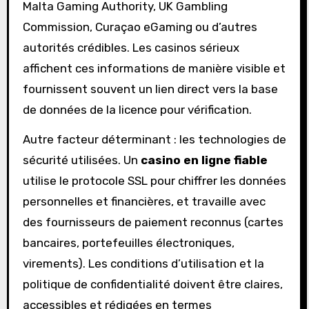
Malta Gaming Authority, UK Gambling
Commission, Curaçao eGaming ou d’autres
autorités crédibles. Les casinos sérieux
affichent ces informations de manière visible et
fournissent souvent un lien direct vers la base
de données de la licence pour vérification.
Autre facteur déterminant : les technologies de
sécurité utilisées. Un
casino en ligne fiable
utilise le protocole SSL pour chiffrer les données
personnelles et financières, et travaille avec
des fournisseurs de paiement reconnus (cartes
bancaires, portefeuilles électroniques,
virements). Les conditions d’utilisation et la
politique de confidentialité doivent être claires,
accessibles et rédigées en termes