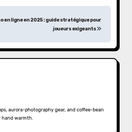
no en ligne en 2025 : guide stratégique pour
joueurs exigeants
pps, aurora-photography gear, and coffee-bean
or hand warmth.