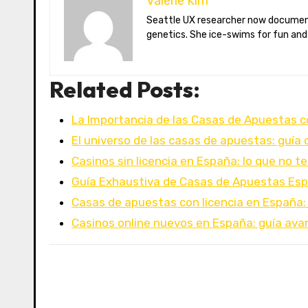
Valerie Kim
Seattle UX researcher now documenting Arctic climate change from Tromsø. Val reviews VR meditation apps, aurora-photography gear, and coffee-bean
genetics. She ice-swims for fun and
Related Posts:
La Importancia de las Casas de Apuestas c
El universo de las casas de apuestas: guía
Casinos sin licencia en España: lo que no 
Guía Exhaustiva de Casas de Apuestas Es
Casas de apuestas con licencia en España
Casinos online nuevos en España: guía av