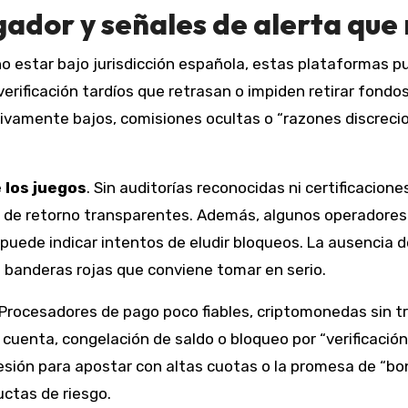
ugador y señales de alerta que
 no estar bajo jurisdicción española, estas plataformas 
rificación tardíos que retrasan o impiden retirar fondos
sivamente bajos, comisiones ocultas o “razones discrecio
 los juegos
. Sin auditorías reconocidas ni certificacion
s de retorno transparentes. Además, algunos operadore
 puede indicar intentos de eludir bloqueos. La ausencia de
n banderas rojas que conviene tomar en serio.
 Procesadores de pago poco fiables, criptomonedas sin tr
e cuenta, congelación de saldo o bloqueo por “verificació
esión para apostar con altas cuotas o la promesa de “bo
uctas de riesgo.