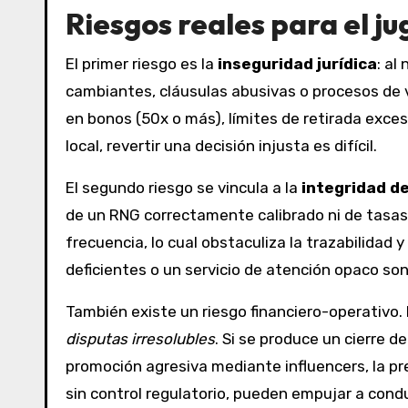
Riesgos reales para el j
El primer riesgo es la
inseguridad jurídica
: al
cambiantes, cláusulas abusivas o procesos de ve
en bonos (50x o más), límites de retirada exce
local, revertir una decisión injusta es difícil.
El segundo riesgo se vincula a la
integridad de
de un RNG correctamente calibrado ni de tasa
frecuencia, lo cual obstaculiza la trazabilidad y
deficientes o un servicio de atención opaco so
También existe un riesgo financiero-operativo.
disputas irresolubles
. Si se produce un cierre d
promoción agresiva mediante influencers, la pr
sin control regulatorio, pueden empujar a cond