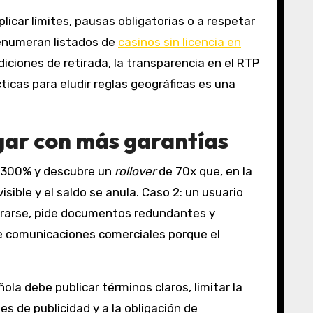
licar límites, pausas obligatorias o a respetar
 enumeran listados de
casinos sin licencia en
ndiciones de retirada, la transparencia en el RTP
ticas para eludir reglas geográficas es una
ugar con más garantías
el 300% y descubre un
rollover
de 70x que, en la
isible y el saldo se anula. Caso 2: un usuario
istrarse, pide documentos redundantes y
ibe comunicaciones comerciales porque el
la debe publicar términos claros, limitar la
s de publicidad y a la obligación de