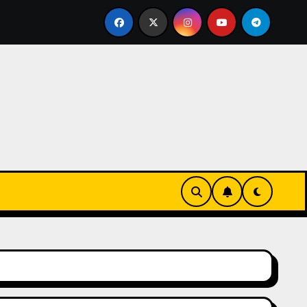
anurz się w zieleni i zapachu lawendy – najlepsza agrotury