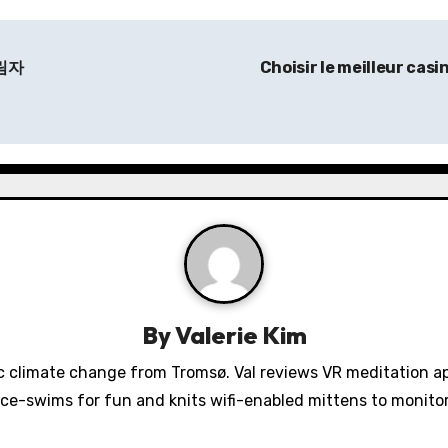
림자
Choisir le meilleur casi
By
Valerie Kim
 climate change from Tromsø. Val reviews VR meditation a
ice-swims for fun and knits wifi-enabled mittens to monit