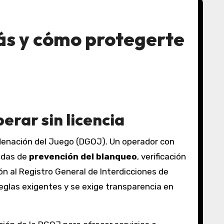
rás y cómo protegerte
erar sin licencia
Ordenación del Juego (DGOJ). Un operador con
idas de
prevención del blanqueo
, verificación
n al Registro General de Interdicciones de
eglas exigentes y se exige transparencia en