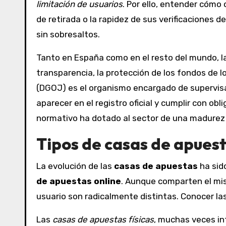
limitación de usuarios
. Por ello, entender cómo
de retirada o la rapidez de sus verificaciones 
sin sobresaltos.
Tanto en España como en el resto del mundo, 
transparencia, la protección de los fondos de l
(DGOJ) es el organismo encargado de supervisar
aparecer en el registro oficial y cumplir con o
normativo ha dotado al sector de una madurez 
Tipos de casas de apuest
La evolución de las
casas de apuestas
ha sid
de apuestas online
. Aunque comparten el mism
usuario son radicalmente distintas. Conocer la
Las
casas de apuestas físicas
, muchas veces in