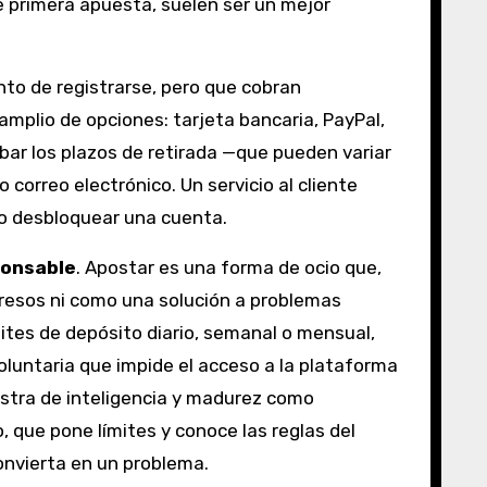
 primera apuesta, suelen ser un mejor
to de registrarse, pero que cobran
mplio de opciones: tarjeta bancaria, PayPal,
bar los plazos de retirada —que pueden variar
 correo electrónico. Un servicio al cliente
d o desbloquear una cuenta.
ponsable
. Apostar es una forma de ocio que,
gresos ni como una solución a problemas
ites de depósito diario, semanal o mensual,
oluntaria que impide el acceso a la plataforma
estra de inteligencia y madurez como
que pone límites y conoce las reglas del
onvierta en un problema.