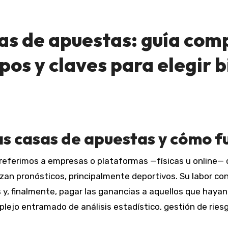
asas de apuestas: guía co
pos y claves para elegir b
s casas de apuestas y cómo fu
referimos a empresas o plataformas —físicas u online— 
izan pronósticos, principalmente deportivos. Su labor co
s y, finalmente, pagar las ganancias a aquellos que haya
lejo entramado de análisis estadístico, gestión de riesg