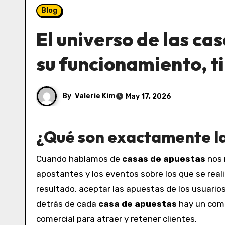
Blog
El universo de las c
su funcionamiento, ti
By
Valerie Kim
May 17, 2026
¿Qué son exactamente la
Cuando hablamos de
casas de apuestas
nos 
apostantes y los eventos sobre los que se real
resultado, aceptar las apuestas de los usuario
detrás de cada
casa de apuestas
hay un comp
comercial para atraer y retener clientes.