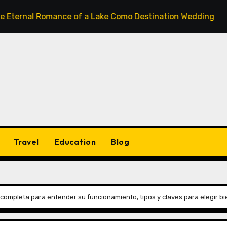
 Romance of a Lake Como Destination Wedding: Where Italia
Travel
Education
Blog
 completa para entender su funcionamiento, tipos y claves para elegir bi