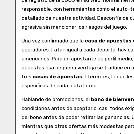
de registro de la DGOJ en su web, normalmente e
responsable, con herramientas como el auto-test
detallado de nuestra actividad. Desconfía de c
agresiva sin mencionar los riesgos del juego.
Una vez confirmado que la
casa de apuestas
operadores tratan igual a cada deporte: hay ca
americanos. Para un apostante de perfil medio, 
apuestas esa pequeña ventaja se traduce en u
tres
casas de apuestas
diferentes, lo que le
específicas de cada plataforma.
Hablando de promociones, el
bono de bienven
condiciones antes de aceptarlo: casi todos ex
del bono antes de poder retirar las ganancias.
mientras que otras ofertas más modestas pero 