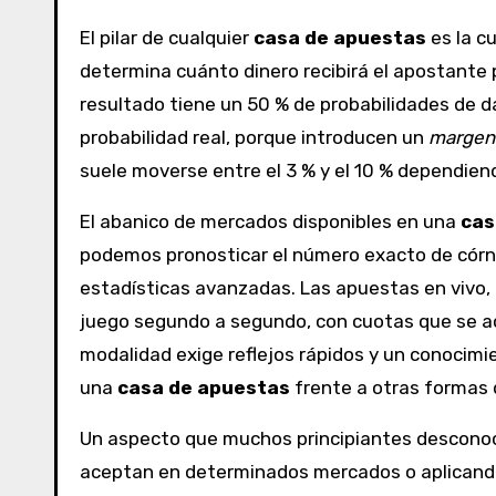
El pilar de cualquier
casa de apuestas
es la c
determina cuánto dinero recibirá el apostante p
resultado tiene un 50 % de probabilidades de d
probabilidad real, porque introducen un
margen 
suele moverse entre el 3 % y el 10 % dependiend
El abanico de mercados disponibles en una
cas
podemos pronosticar el número exacto de córner
estadísticas avanzadas. Las apuestas en vivo,
juego segundo a segundo, con cuotas que se act
modalidad exige reflejos rápidos y un conocimie
una
casa de apuestas
frente a otras formas 
Un aspecto que muchos principiantes descono
aceptan en determinados mercados o aplicando 