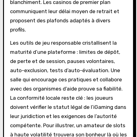
blanchiment. Les casinos de premier plan
communiquent leur délai moyen de retrait et
proposent des plafonds adaptés à divers
profils.
Les outils de jeu responsable cristallisent la
maturité d’une plateforme : limites de dépôt,
de perte et de session, pauses volontaires,
auto-exclusion, tests d’auto-évaluation. Une
salle qui encourage ces pratiques et collabore
avec des organismes d’aide prouve sa fiabilité.
La conformité locale reste clé : les joueurs
doivent vérifier le statut légal de l’iGaming dans
leur juridiction et les exigences de l’autorité
compétente. Pour illustrer, un amateur de slots
à haute volatilité trouvera son bonheur là où les