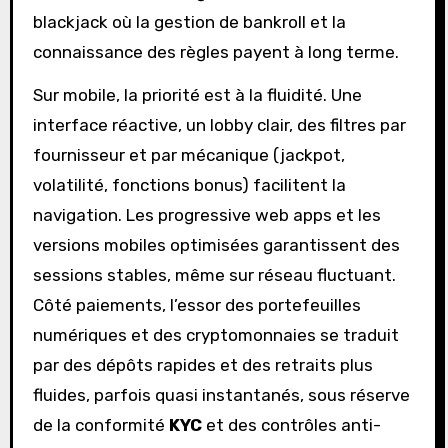
blackjack où la gestion de bankroll et la
connaissance des règles payent à long terme.
Sur mobile, la priorité est à la fluidité. Une
interface réactive, un lobby clair, des filtres par
fournisseur et par mécanique (jackpot,
volatilité, fonctions bonus) facilitent la
navigation. Les progressive web apps et les
versions mobiles optimisées garantissent des
sessions stables, même sur réseau fluctuant.
Côté paiements, l’essor des portefeuilles
numériques et des cryptomonnaies se traduit
par des dépôts rapides et des retraits plus
fluides, parfois quasi instantanés, sous réserve
de la conformité
KYC
et des contrôles anti-