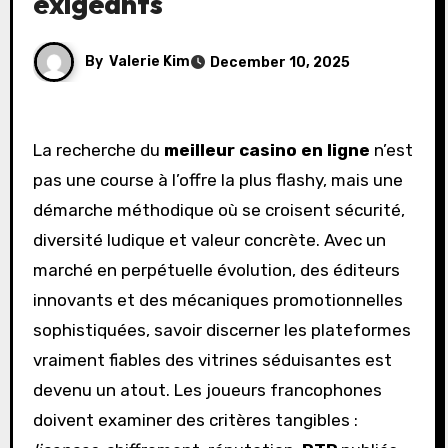
exigeants
By
Valerie Kim
December 10, 2025
La recherche du
meilleur casino en ligne
n’est
pas une course à l’offre la plus flashy, mais une
démarche méthodique où se croisent sécurité,
diversité ludique et valeur concrète. Avec un
marché en perpétuelle évolution, des éditeurs
innovants et des mécaniques promotionnelles
sophistiquées, savoir discerner les plateformes
vraiment fiables des vitrines séduisantes est
devenu un atout. Les joueurs francophones
doivent examiner des critères tangibles :