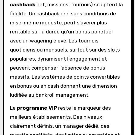
cashback
net, missions, tournois) sculptent la
fidélité. Un cashback réel sans conditions de
mise, même modeste, peut s’avérer plus
rentable sur la durée qu’un bonus ponctuel
avec un wagering élevé. Les tournois
quotidiens ou mensuels, surtout sur des slots
populaires, dynamisent l’engagement et
peuvent compenser l’absence de bonus
massifs. Les systèmes de points convertibles
en bonus ou en cash donnent une dimension
ludifiée au bankroll management.
Le
programme VIP
reste le marqueur des
meilleurs établissements. Des niveaux
clairement définis, un manager dédié, des
retraits accélérés, des limites augmentées et