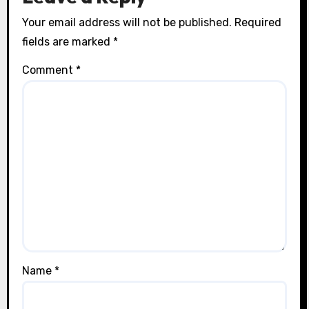
Your email address will not be published.
Required
fields are marked
*
Comment
*
Name
*