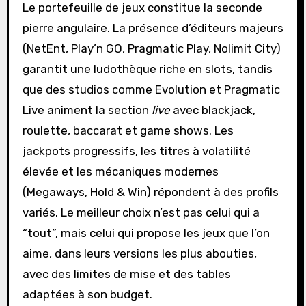
Le portefeuille de jeux constitue la seconde
pierre angulaire. La présence d’éditeurs majeurs
(NetEnt, Play’n GO, Pragmatic Play, Nolimit City)
garantit une ludothèque riche en slots, tandis
que des studios comme Evolution et Pragmatic
Live animent la section
live
avec blackjack,
roulette, baccarat et game shows. Les
jackpots progressifs, les titres à volatilité
élevée et les mécaniques modernes
(Megaways, Hold & Win) répondent à des profils
variés. Le meilleur choix n’est pas celui qui a
“tout”, mais celui qui propose les jeux que l’on
aime, dans leurs versions les plus abouties,
avec des limites de mise et des tables
adaptées à son budget.