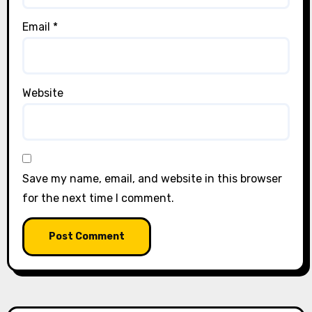
Email
*
Website
Save my name, email, and website in this browser
for the next time I comment.