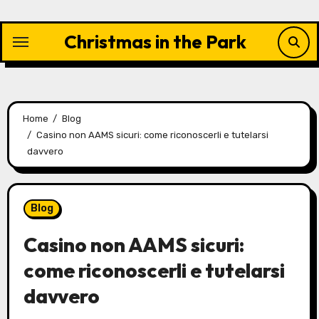
Skip
to
Christmas in the Park
content
Home
Blog
Casino non AAMS sicuri: come riconoscerli e tutelarsi
davvero
Blog
Casino non AAMS sicuri:
come riconoscerli e tutelarsi
davvero