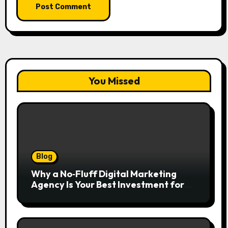
You Missed
Blog
Why a No‑Fluff Digital Marketing
Agency Is Your Best Investment for
Real Growth