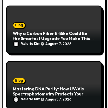
Blog
Why a Carbon Fiber E-Bike Could Be
the Smartest Upgrade You Make This
Year
Valerie Kim
August 7, 2026
Blog
Mastering DNA Purity: How UV-Vis
Spectrophotometry Protects Your
Research Integrity
Valerie Kim
August 7, 2026