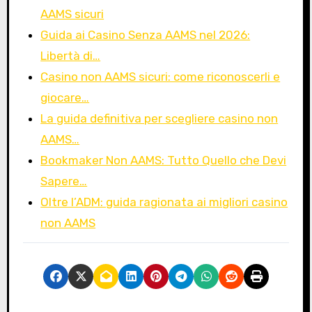
AAMS sicuri
Guida ai Casino Senza AAMS nel 2026:
Libertà di…
Casino non AAMS sicuri: come riconoscerli e
giocare…
La guida definitiva per scegliere casino non
AAMS…
Bookmaker Non AAMS: Tutto Quello che Devi
Sapere…
Oltre l’ADM: guida ragionata ai migliori casino
non AAMS