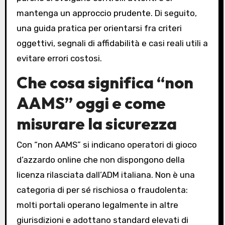
mantenga un approccio prudente. Di seguito,
una guida pratica per orientarsi fra criteri
oggettivi, segnali di affidabilità e casi reali utili a
evitare errori costosi.
Che cosa significa “non
AAMS” oggi e come
misurare la sicurezza
Con “non AAMS” si indicano operatori di gioco
d’azzardo online che non dispongono della
licenza rilasciata dall’ADM italiana. Non è una
categoria di per sé rischiosa o fraudolenta:
molti portali operano legalmente in altre
giurisdizioni e adottano standard elevati di