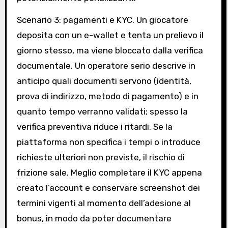
Scenario 3: pagamenti e KYC. Un giocatore
deposita con un e-wallet e tenta un prelievo il
giorno stesso, ma viene bloccato dalla verifica
documentale. Un operatore serio descrive in
anticipo quali documenti servono (identità,
prova di indirizzo, metodo di pagamento) e in
quanto tempo verranno validati; spesso la
verifica preventiva riduce i ritardi. Se la
piattaforma non specifica i tempi o introduce
richieste ulteriori non previste, il rischio di
frizione sale. Meglio completare il KYC appena
creato l’account e conservare screenshot dei
termini vigenti al momento dell’adesione al
bonus, in modo da poter documentare