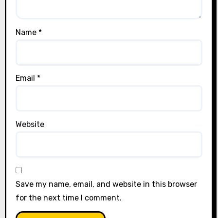
Name
*
Email
*
Website
Save my name, email, and website in this browser
for the next time I comment.