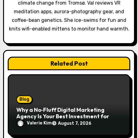
climate change from Tromsø. Val reviews VR
i
meditation apps, aurora-photography gear, and
o
coffee-bean genetics. She ice-swims for fun and
knits wifi-enabled mittens to monitor hand warmth.
n
Related Post
Blog
Why a No‑Fluff Digital Marketing
Agency Is Your Best Investment for
Real Growth
Valerie Kim
August 7, 2026