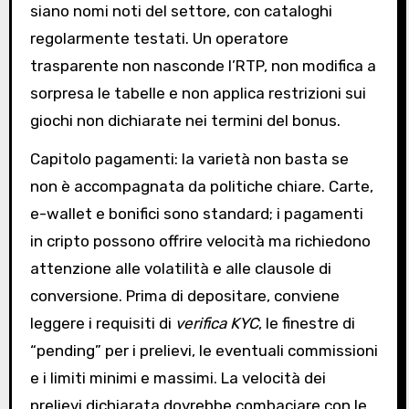
siano nomi noti del settore, con cataloghi
regolarmente testati. Un operatore
trasparente non nasconde l’RTP, non modifica a
sorpresa le tabelle e non applica restrizioni sui
giochi non dichiarate nei termini del bonus.
Capitolo pagamenti: la varietà non basta se
non è accompagnata da politiche chiare. Carte,
e-wallet e bonifici sono standard; i pagamenti
in cripto possono offrire velocità ma richiedono
attenzione alle volatilità e alle clausole di
conversione. Prima di depositare, conviene
leggere i requisiti di
verifica KYC
, le finestre di
“pending” per i prelievi, le eventuali commissioni
e i limiti minimi e massimi. La velocità dei
prelievi dichiarata dovrebbe combaciare con le