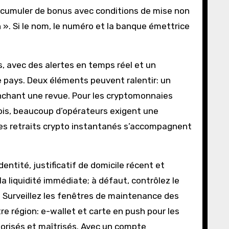
as cumuler de bonus avec conditions de mise non
h ». Si le nom, le numéro et la banque émettrice
es, avec des alertes en temps réel et un
 le pays. Deux éléments peuvent ralentir: un
enchant une revue. Pour les cryptomonnaies
fois, beaucoup d’opérateurs exigent une
les retraits crypto instantanés s’accompagnent
dentité, justificatif de domicile récent et
a liquidité immédiate; à défaut, contrôlez le
Surveillez les fenêtres de maintenance des
e région: e-wallet et carte en push pour les
torisés et maîtrisés. Avec un compte