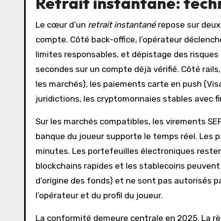
Retrait instantané: tech
Le cœur d’un
retrait instantané
repose sur deux 
compte. Côté back-office, l’opérateur déclenche
limites responsables, et dépistage des risques 
secondes sur un compte déjà vérifié. Côté rails,
les marchés), les paiements carte en push (Vis
juridictions, les cryptomonnaies stables avec f
Sur les marchés compatibles, les virements SE
banque du joueur supporte le temps réel. Les pa
minutes. Les portefeuilles électroniques restent
blockchains rapides et les stablecoins peuvent r
d’origine des fonds) et ne sont pas autorisés p
l’opérateur et du profil du joueur.
La conformité demeure centrale en 2025. La règ