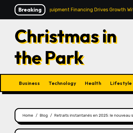
Skip
Breaking
How Strategic Equipment Financing Drives Growth Without 
to
content
Christmas in
the Park
Business
Technology
Health
Lifestyle
Home
Blog
Retraits instantanés en 2025: le nouveau 