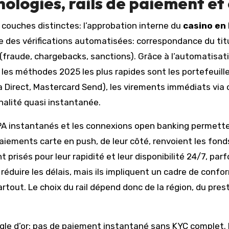
nologies, rails de paiement e
couches distinctes: l’approbation interne du
casino en 
 des vérifications automatisées: correspondance du titul
(fraude, chargebacks, sanctions). Grâce à l’automatisati
 les méthodes 2025 les plus rapides sont les portefeuilles
a Direct, Mastercard Send), les virements immédiats via
inalité quasi instantanée.
PA instantanés et les connexions open banking permetten
iements carte en push, de leur côté, renvoient les fonds
 prisés pour leur rapidité et leur disponibilité 24/7, par
éduire les délais, mais ils impliquent un cadre de confor
artout. Le choix du rail dépend donc de la région, du pre
le d’or: pas de paiement instantané sans KYC complet. Mê