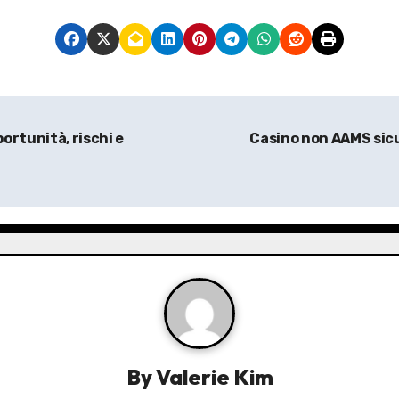
rtunità, rischi e
Casino non AAMS sicu
By
Valerie Kim