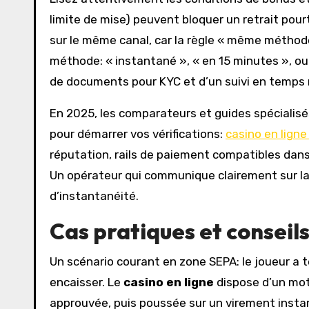
limite de mise) peuvent bloquer un retrait pou
sur le même canal, car la règle « même méthod
méthode: « instantané », « en 15 minutes », ou 
de documents pour KYC et d’un suivi en temps r
En 2025, les comparateurs et guides spécialisés 
pour démarrer vos vérifications:
casino en ligne
réputation, rails de paiement compatibles dans v
Un opérateur qui communique clairement sur la r
d’instantanéité.
Cas pratiques et conseil
Un scénario courant en zone SEPA: le joueur a 
encaisser. Le
casino en ligne
dispose d’un mot
approuvée, puis poussée sur un virement insta