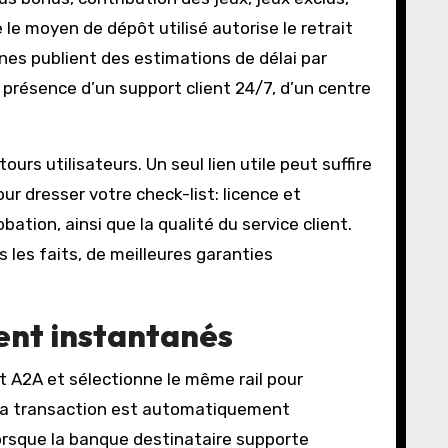
e moyen de dépôt utilisé autorise le retrait
es publient des estimations de délai par
 présence d’un support client 24/7, d’un centre
rs utilisateurs. Un seul lien utile peut suffire
our dresser votre check-list: licence et
ation, ainsi que la qualité du service client.
 les faits, de meilleures garanties
ment instantanés
t A2A et sélectionne le même rail pour
: la transaction est automatiquement
orsque la banque destinataire supporte