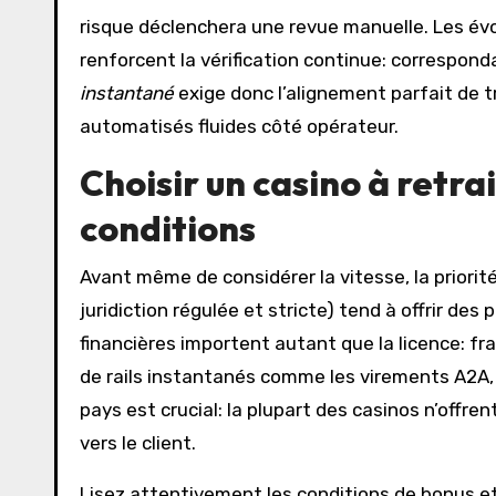
risque déclenchera une revue manuelle. Les év
renforcent la vérification continue: correspo
instantané
exige donc l’alignement parfait de 
automatisés fluides côté opérateur.
Choisir un casino à retr
conditions
Avant même de considérer la vitesse, la priorit
juridiction régulée et stricte) tend à offrir de
financières importent autant que la licence: fr
de rails instantanés comme les virements A2A, V
pays est crucial: la plupart des casinos n’off
vers le client.
Lisez attentivement les conditions de bonus et 