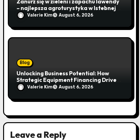
Zanurz się w zieleni i zapachu lawendy
– najlepsza agroturystyka w Istebnej
otwiera drzwi do beskidzkiego raju
Valerie Kim
August 6, 2026
Blog
Unlocking Business Potential: How
Strategic Equipment Financing Drives
Growth Without Draining Cash
Valerie Kim
August 6, 2026
Leave a Reply