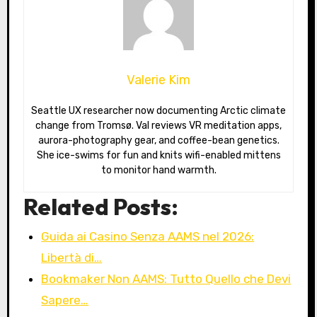
Valerie Kim
Seattle UX researcher now documenting Arctic climate
change from Tromsø. Val reviews VR meditation apps,
aurora-photography gear, and coffee-bean genetics.
She ice-swims for fun and knits wifi-enabled mittens
to monitor hand warmth.
Related Posts:
Guida ai Casino Senza AAMS nel 2026:
Libertà di…
Bookmaker Non AAMS: Tutto Quello che Devi
Sapere…