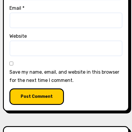
Email
*
Website
Save my name, email, and website in this browser
for the next time I comment.