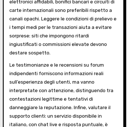
elettronici affidabili, bonifici bancari e circuiti di
carte internazionali sono preferibili rispetto a
canali opachi. Leggere le condizioni di prelievo e
i tempi medi per le transazioni aiuta a evitare
sorprese: siti che impongono ritardi
ingiustificati o commissioni elevate devono
destare sospetto.
Le testimonianze e le recensioni su forum
indipendenti forniscono informazioni reali
sull’esperienza degli utenti, ma vanno
interpretate con attenzione, distinguendo tra
contestazioni legittime e tentativi di
danneggiare la reputazione. Infine, valutare il
supporto clienti: un servizio disponibile in
italiano, con chat live e risposta puntuale, è