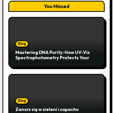
You Missed
Blog
Mastering DNA Purity: How UV-Vis
Spectrophotometry Protects Your
Research Integrity
Blog
Zanurz się w zieleni i zapachu