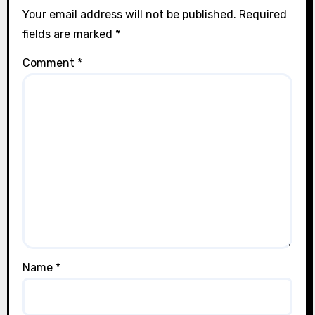
Your email address will not be published.
Required
fields are marked
*
Comment
*
Name
*