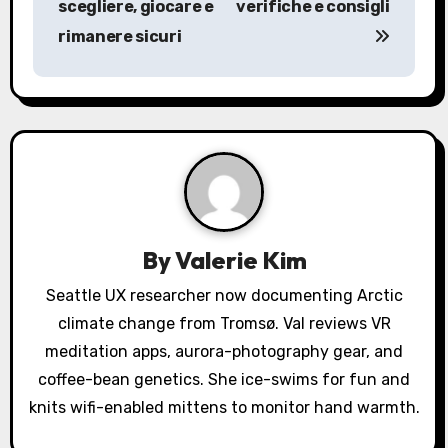
scegliere, giocare e
verifiche e consigli
t
rimanere sicuri
n
a
v
i
g
a
By
Valerie Kim
t
Seattle UX researcher now documenting Arctic
climate change from Tromsø. Val reviews VR
i
meditation apps, aurora-photography gear, and
o
coffee-bean genetics. She ice-swims for fun and
knits wifi-enabled mittens to monitor hand warmth.
n