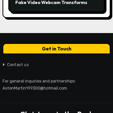
Fake Video Webcam Transforms
Your Online Presence
Get in Touch
Contact us
For general inquiries and partnerships:
AstonMartin199300@hotmail.com