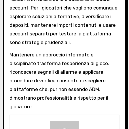
account. Per i giocatori che vogliono comunque
esplorare soluzioni alternative, diversificare i
depositi, mantenere importi contenuti e usare
account separati per testare la piattaforma
sono strategie prudenziali.
Mantenere un approccio informato e
disciplinato trasforma l’esperienza di gioco:
riconoscere segnali di allarme e applicare
procedure di verifica consente di scegliere
piattaforme che, pur non essendo ADM,
dimostrano professionalità e rispetto per il
giocatore.