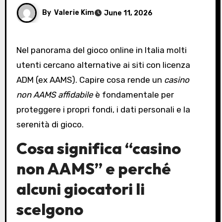
By
Valerie Kim
June 11, 2026
Nel panorama del gioco online in Italia molti
utenti cercano alternative ai siti con licenza
ADM (ex AAMS). Capire cosa rende un
casino
non AAMS affidabile
è fondamentale per
proteggere i propri fondi, i dati personali e la
serenità di gioco.
Cosa significa “casino
non AAMS” e perché
alcuni giocatori li
scelgono