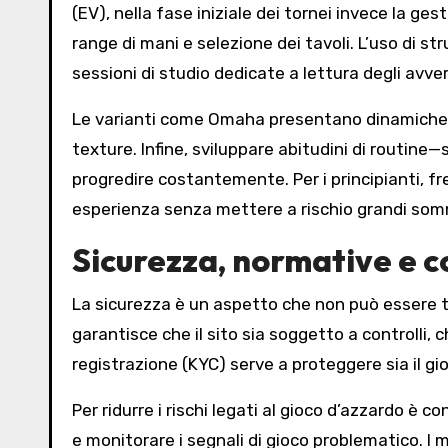
(EV), nella fase iniziale dei tornei invece la g
range di mani e selezione dei tavoli. L’uso di s
sessioni di studio dedicate a lettura degli avvers
Le varianti come Omaha presentano dinamiche mo
texture. Infine, sviluppare abitudini di routine—
progredire costantemente. Per i principianti, f
esperienza senza mettere a rischio grandi so
Sicurezza, normative e con
La sicurezza è un aspetto che non può essere t
garantisce che il sito sia soggetto a controlli, 
registrazione (KYC) serve a proteggere sia il gi
Per ridurre i rischi legati al gioco d’azzardo è 
e monitorare i segnali di gioco problematico. I 