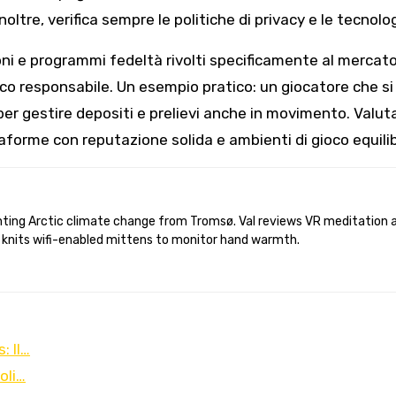
Inoltre, verifica sempre le politiche di privacy e le tecnolo
oni e programmi fedeltà rivolti specificamente al mercato i
ioco responsabile. Un esempio pratico: un giocatore che 
per gestire depositi e prelievi anche in movimento. Valut
forme con reputazione solida e ambienti di gioco equilib
 knits wifi-enabled mittens to monitor hand warmth.
: Il…
oli…