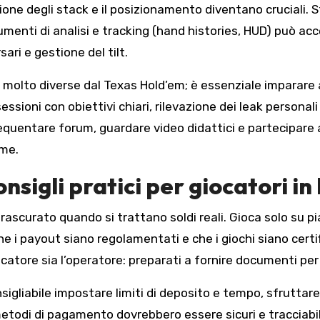
estione degli stack e il posizionamento diventano cruciali
trumenti di analisi e tracking (hand histories, HUD) può a
ari e gestione del tilt.
lto diverse dal Texas Hold’em; è essenziale imparare a v
sessioni con obiettivi chiari, rilevazione dei leak persona
requentare forum, guardare video didattici e partecipare
mme.
sigli pratici per giocatori in 
rascurato quando si trattano soldi reali. Gioca solo su 
che i payout siano regolamentati e che i giochi siano certif
ocatore sia l’operatore: preparati a fornire documenti per 
consigliabile impostare limiti di deposito e tempo, sfrutta
metodi di pagamento dovrebbero essere sicuri e tracciabili