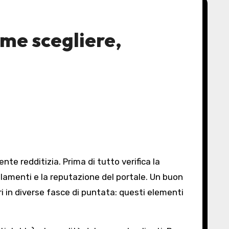
ome scegliere,
olamenti e la reputazione del portale. Un buon
ri in diverse fasce di puntata: questi elementi