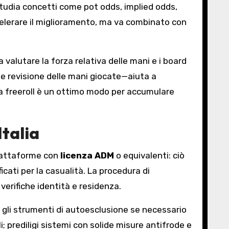
. Studia concetti come pot odds, implied odds,
ccelerare il miglioramento, ma va combinato con
alutare la forza relativa delle mani e i board
li e revisione delle mani giocate—aiuta a
 a freeroll è un ottimo modo per accumulare
Italia
piattaforme con
licenza ADM
o equivalenti: ciò
icati per la casualità. La procedura di
verifiche identità e residenza.
re gli strumenti di autoesclusione se necessario
; prediligi sistemi con solide misure antifrode e