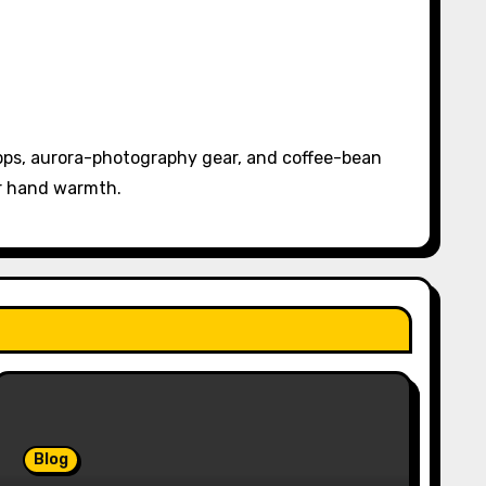
pps, aurora-photography gear, and coffee-bean
or hand warmth.
Blog