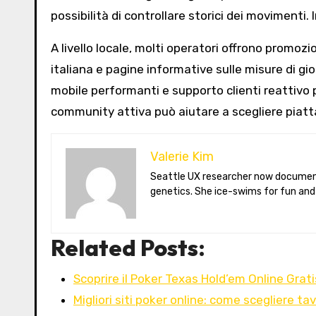
possibilità di controllare storici dei movimenti. 
A livello locale, molti operatori offrono promozi
italiana e pagine informative sulle misure di g
mobile performanti e supporto clienti reattivo 
community attiva può aiutare a scegliere piatta
Valerie Kim
Seattle UX researcher now documenting Arctic climate change from Tromsø. Val reviews VR meditation apps, aurora-photography gear, and coffee-bean
genetics. She ice-swims for fun and
Related Posts:
Scoprire il Poker Texas Hold’em Online Gratis
Migliori siti poker online: come scegliere tav