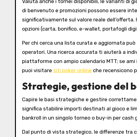
Valuta anche i tornei disponibili, le varianti d
di benvenuto e promozioni possono essere intere
significativamente sul valore reale dell’offerta
opzioni (carta, bonifico, e-wallet, portafogli di
Per chi cerca una lista curata e aggiornata può 
operatori. Una ricerca accurata ti aiuterà a indi
piattaforme con ampio calendario MTT; se ami il
puoi visitare
siti poker online
che recensicono po
Strategie, gestione del b
Capire le basi strategiche e gestire correttament
significa stabilire importi destinati al gioco e
bankroll in un singolo torneo o buy-in per cash 
Dal punto di vista strategico, le differenze tr