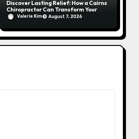
Discover Lasting Relief: How a Cairns
Chiropractor Can Transform Your
Spinal Health
Valerie Kim
August 7, 2026