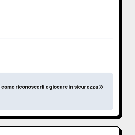
 come riconoscerli e giocare in sicurezza