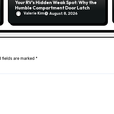
Your RV’s Hidden Weak Spot: Why the
Humble Compartment Door Latch
Deserves Much More Attention
Valerie Kim
August 8, 2026
 fields are marked
*