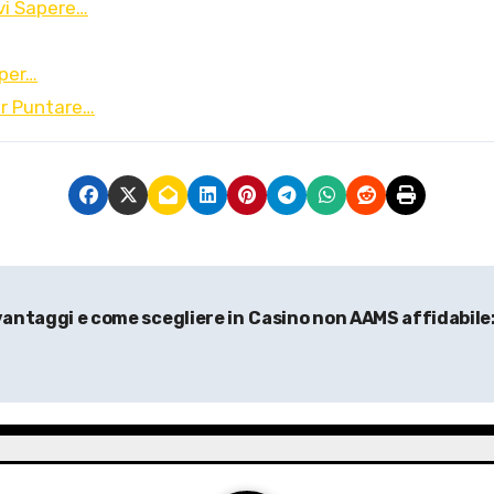
vi Sapere…
 per…
er Puntare…
 vantaggi e come scegliere in
Casino non AAMS affidabile: