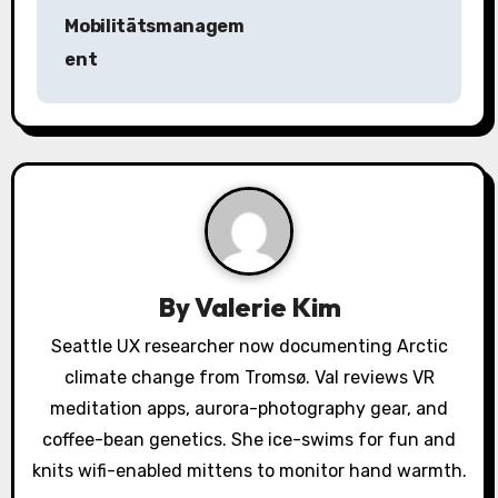
Mobilitätsmanagem
v
ent
i
g
a
t
i
By
Valerie Kim
o
Seattle UX researcher now documenting Arctic
n
climate change from Tromsø. Val reviews VR
meditation apps, aurora-photography gear, and
coffee-bean genetics. She ice-swims for fun and
knits wifi-enabled mittens to monitor hand warmth.