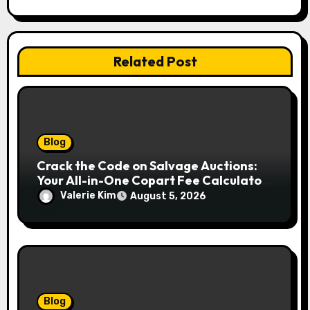
Related Post
Blog
Crack the Code on Salvage Auctions:
Your All-in-One Copart Fee Calculator
Guide to Bidding Smarter
Valerie Kim
August 5, 2026
Blog