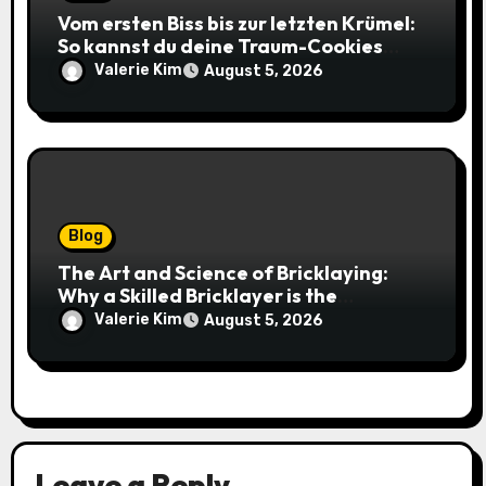
Vom ersten Biss bis zur letzten Krümel:
So kannst du deine Traum-Cookies
einfach online bestellen
Valerie Kim
August 5, 2026
Blog
The Art and Science of Bricklaying:
Why a Skilled Bricklayer is the
Foundation of Every Great Structure
Valerie Kim
August 5, 2026
Leave a Reply