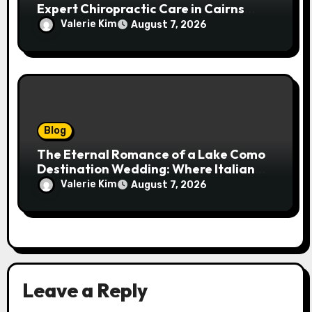
Expert Chiropractic Care in Cairns
Transforms Pain into Possibility
Valerie Kim
August 7, 2026
Blog
The Eternal Romance of a Lake Como
Destination Wedding: Where Italian
Elegance Meets Alpine Serenity
Valerie Kim
August 7, 2026
Leave a Reply