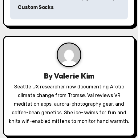
t
Custom Socks
n
a
v
i
g
a
By
Valerie Kim
t
Seattle UX researcher now documenting Arctic
climate change from Tromsø. Val reviews VR
i
meditation apps, aurora-photography gear, and
o
coffee-bean genetics. She ice-swims for fun and
knits wifi-enabled mittens to monitor hand warmth.
n