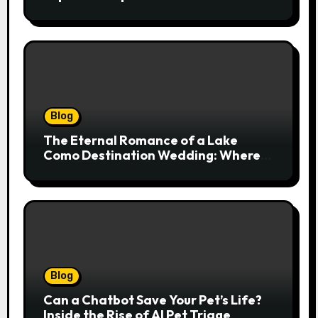
Transforms Pain into Possibility
Blog
The Eternal Romance of a Lake
Como Destination Wedding: Where
Italian Elegance Meets Alpine
Serenity
Blog
Can a Chatbot Save Your Pet’s Life?
Inside the Rise of AI Pet Triage