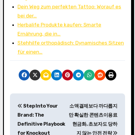
Dein Weg zum perfekten Tattoo: Worauf es
bei der…
Herbalife Produkte kaufen: Smarte
Ernährung, die in…
Stehhilfe orthopädisch: Dynamisches Sitzen
für einen…
P
Step Into Your
소액결제보다 까다롭지
o
Brand: The
만 확실한 콘텐츠이용료
s
Definitive Playbook
현금화, 초보자도 당하
for Knockout
지 않는 안전 전략