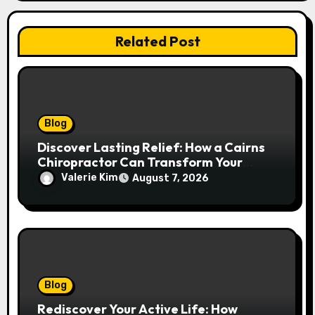
Related Post
Blog
Discover Lasting Relief: How a Cairns
Chiropractor Can Transform Your
Spinal Health
Valerie Kim
August 7, 2026
Blog
Rediscover Your Active Life: How