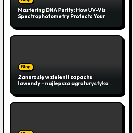
Mastering DNA Purity: How UV-Vis
Spectrophotometry Protects Your
Research Integrity
Blog
Zanurz się w zieleni i zapachu
lawendy – najlepsza agroturystyka w
Istebnej otwiera drzwi do
beskidzkiego raju