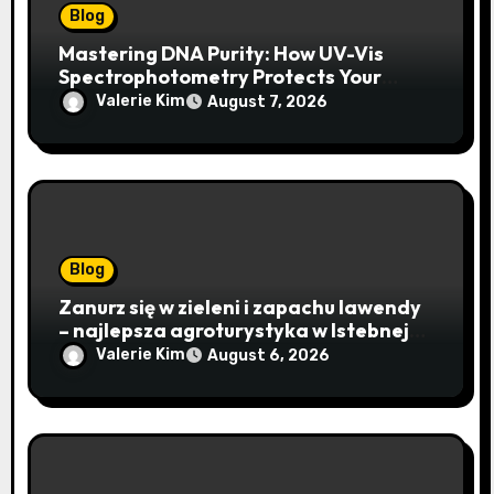
Blog
Mastering DNA Purity: How UV-Vis
Spectrophotometry Protects Your
Research Integrity
Valerie Kim
August 7, 2026
Blog
Zanurz się w zieleni i zapachu lawendy
– najlepsza agroturystyka w Istebnej
otwiera drzwi do beskidzkiego raju
Valerie Kim
August 6, 2026