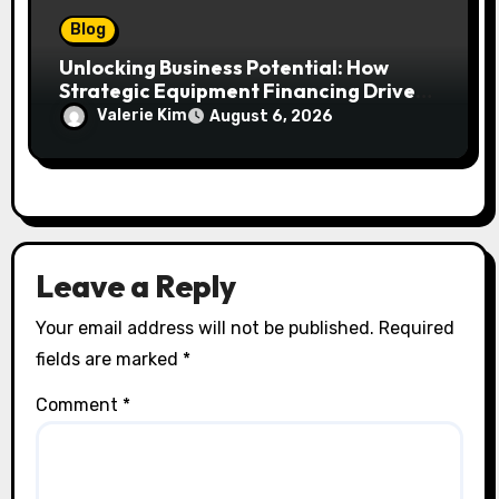
Blog
Unlocking Business Potential: How
Strategic Equipment Financing Drives
Growth Without Draining Cash
Valerie Kim
August 6, 2026
Leave a Reply
Your email address will not be published.
Required
fields are marked
*
Comment
*