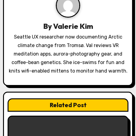
a
t
By
Valerie Kim
i
Seattle UX researcher now documenting Arctic
o
climate change from Tromsø. Val reviews VR
meditation apps, aurora-photography gear, and
n
coffee-bean genetics. She ice-swims for fun and
knits wifi-enabled mittens to monitor hand warmth.
Related Post