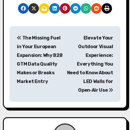
P
The Missing Fuel
Elevate Your
o
in Your European
Outdoor Visual
s
Expansion: Why B2B
Experience:
GTM Data Quality
Everything You
t
Makes or Breaks
Need to Know About
n
Market Entry
LED Walls for
a
Open‑Air Use
v
i
g