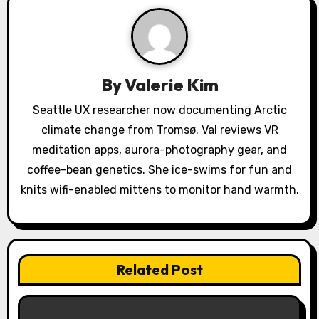
i
g
a
By
Valerie Kim
t
Seattle UX researcher now documenting Arctic
climate change from Tromsø. Val reviews VR
i
meditation apps, aurora-photography gear, and
o
coffee-bean genetics. She ice-swims for fun and
knits wifi-enabled mittens to monitor hand warmth.
n
Related Post