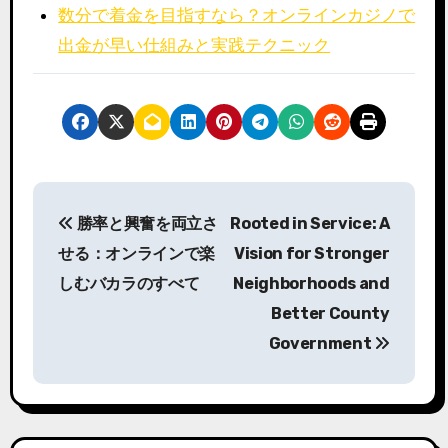
数分で着金を目指すなら？オンラインカジノで
出金が早い仕組みと実践テクニック
P
勝率と興奮を両立さ
Rooted in Service: A
o
せる：オンラインで楽
Vision for Stronger
s
しむバカラのすべて
Neighborhoods and
Better County
t
Government
n
a
v