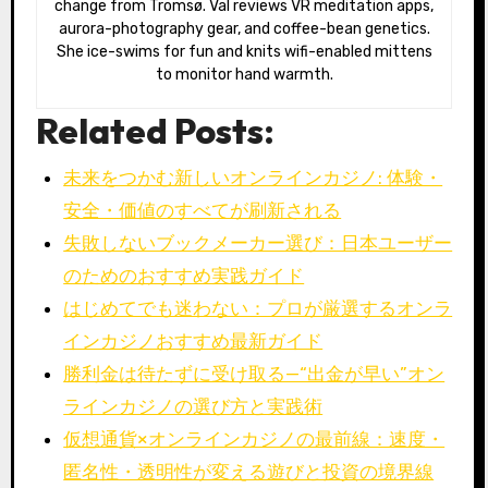
change from Tromsø. Val reviews VR meditation apps,
aurora-photography gear, and coffee-bean genetics.
She ice-swims for fun and knits wifi-enabled mittens
to monitor hand warmth.
Related Posts:
未来をつかむ新しいオンラインカジノ: 体験・
安全・価値のすべてが刷新される
失敗しないブックメーカー選び：日本ユーザー
のためのおすすめ実践ガイド
はじめてでも迷わない：プロが厳選するオンラ
インカジノおすすめ最新ガイド
勝利金は待たずに受け取る—“出金が早い”オン
ラインカジノの選び方と実践術
仮想通貨×オンラインカジノの最前線：速度・
匿名性・透明性が変える遊びと投資の境界線