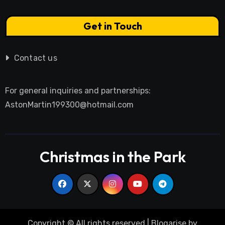
Get in Touch
Contact us
For general inquiries and partnerships:
AstonMartin199300@hotmail.com
Christmas in the Park
Copyright © All rights reserved
|
Blogarise
by