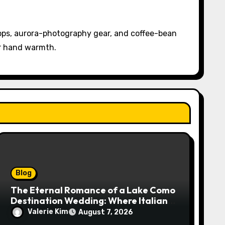
pps, aurora-photography gear, and coffee-bean
or hand warmth.
Blog
The Eternal Romance of a Lake Como
Destination Wedding: Where Italian
Elegance Meets Alpine Serenity
Valerie Kim
August 7, 2026