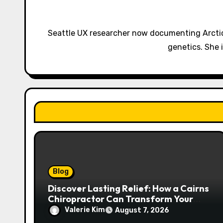
i
g
Seattle UX researcher now documenting Arctic
a
genetics. She 
t
i
o
n
Blog
Discover Lasting Relief: How a Cairns
Chiropractor Can Transform Your
Spinal Health
Valerie Kim
August 7, 2026