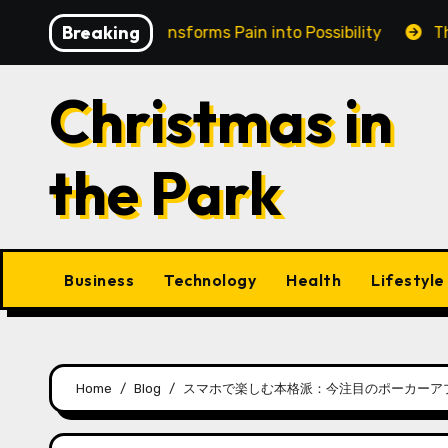
Skip
Breaking
e in Cairns Transforms Pain into Possibility
The Eter
to
content
Christmas in
the Park
Business
Technology
Health
Lifestyle
Home
Blog
スマホで楽しむ本格派：今注目のポーカーア