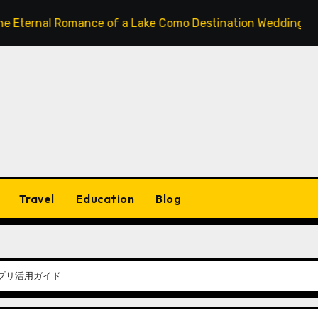
nal Romance of a Lake Como Destination Wedding: Where Ita
Travel
Education
Blog
プリ活用ガイド