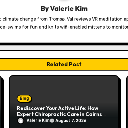
By
Valerie Kim
 climate change from Tromsø. Val reviews VR meditation a
ice-swims for fun and knits wifi-enabled mittens to monit
Related Post
Blog
Rediscover Your Active Life: How
Expert Chiropractic Care in Cairns
Transforms Pain into Possibility
Valerie Kim
August 7, 2026