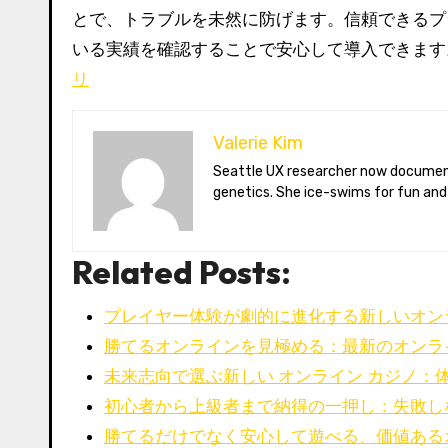
とで、トラブルを未然に防げます。信頼できるプ
いる実績を確認することで安心して導入できます
リ
Valerie Kim
Seattle UX researcher now documenting Arctic climate change from Tromsø. Val reviews VR meditation apps, aurora-photography gear, and coffee-bean
genetics. She ice-swims for fun and
Related Posts:
プレイヤー体験が劇的に進化する新しいオン
勝てるオンラインを見極める：最新のオンラ
未来志向で選ぶ新しい オンライン カジノ：
初心者から上級者まで納得の一押し：失敗し
勝てるだけでなく安心して遊べる、価値ある