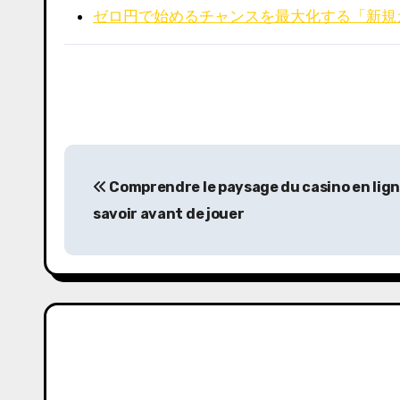
ゼロ円で始めるチャンスを最大化する「新規
P
Comprendre le paysage du casino en ligne 
o
savoir avant de jouer
s
t
n
a
v