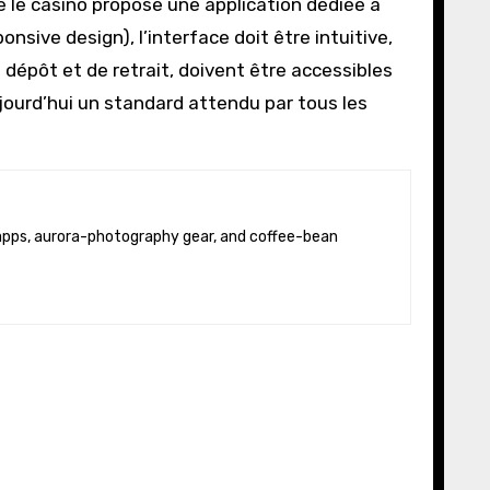
 le casino propose une application dédiée à
onsive design), l’interface doit être intuitive,
e dépôt et de retrait, doivent être accessibles
ujourd’hui un standard attendu par tous les