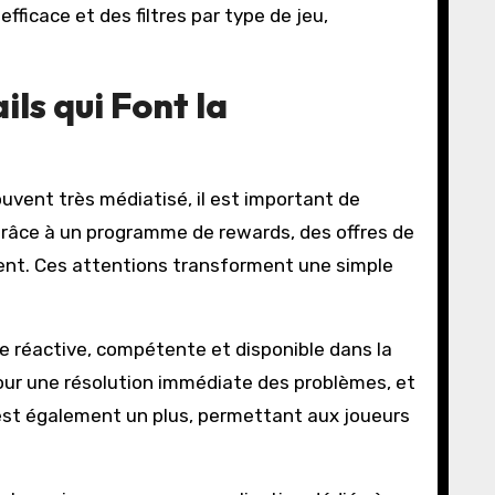
ficace et des filtres par type de jeu,
ls qui Font la
uvent très médiatisé, il est important de
e grâce à un programme de rewards, des offres de
gent. Ces attentions transforment une simple
ce réactive, compétente et disponible dans la
pour une résolution immédiate des problèmes, et
 est également un plus, permettant aux joueurs