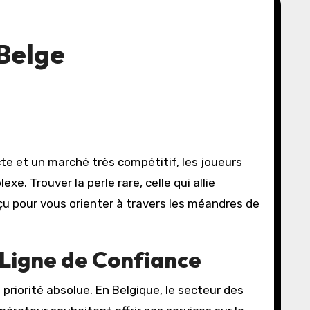
 Belge
te et un marché très compétitif, les joueurs
e. Trouver la perle rare, celle qui allie
nçu pour vous orienter à travers les méandres de
n Ligne de Confiance
priorité absolue. En Belgique, le secteur des