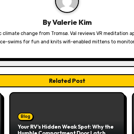
By
Valerie Kim
 climate change from Tromsø. Val reviews VR meditation a
ice-swims for fun and knits wifi-enabled mittens to monit
Related Post
Blog
Your RV’s Hidden Weak Spot: Why the
Humble Compartment Door Latch