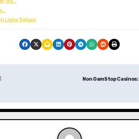
ter les…
de…
en Ligne Belges
算
Non GamStop Casinos: 