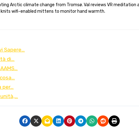
 knits wifi-enabled mittens to monitor hand warmth.
vi Sapere…
tà di…
on AAMS…
 cosa…
a per…
unità,…