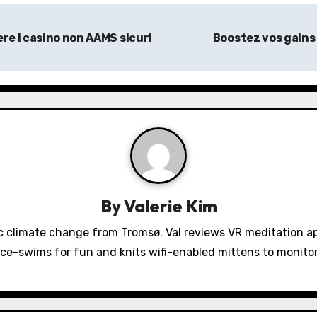
re i casino non AAMS sicuri
Boostez vos gains 
By
Valerie Kim
 climate change from Tromsø. Val reviews VR meditation a
ice-swims for fun and knits wifi-enabled mittens to monit