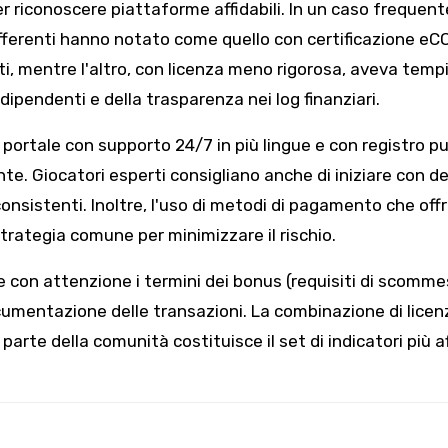
r riconoscere piattaforme affidabili. In un caso frequent
fferenti hanno notato come quello con certificazione eC
, mentre l'altro, con licenza meno rigorosa, aveva tempi
dipendenti e della trasparenza nei log finanziari.
n portale con supporto 24/7 in più lingue e con registro pu
. Giocatori esperti consigliano anche di iniziare con depo
onsistenti. Inoltre, l'uso di metodi di pagamento che o
trategia comune per minimizzare il rischio.
 con attenzione i termini dei bonus (requisiti di scommessa
mentazione delle transazioni. La combinazione di licenza
rte della comunità costituisce il set di indicatori più af