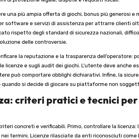
e una più ampia offerta di giochi, bonus più generosi e 
r software e servizi di assistenza per attrarre clienti oltre
o rispetto degli standard di sicurezza nazionali, difficolt
soluzione delle controversie.
erificare la reputazione e la trasparenza dell'operatore: 
licenze e sugli audit dei giochi. L'utente deve anche ess
ere può comportare obblighi dichiarativi. Infine, la sicure
le quando si decide di giocare su piattaforme non sogge
a: criteri pratici e tecnici pe
iteri concreti e verificabili. Primo, controllare la licenz
 nei termini. Licenze rilasciate da enti riconosciuti com