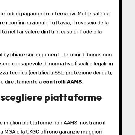
metodi di pagamento alternativi. Molte sale da
 i confini nazionali. Tuttavia, il rovescio della
à nel far valere diritti in caso di frode e la
policy chiare sui pagamenti, termini di bonus non
ere consapevole di normative fiscali e legali: in
zza tecnica (certificati SSL, protezione dei dati,
tte direttamente a
controlli AAMS
.
r scegliere piattaforme
a: le migliori piattaforme non AAMS mostrano il
e la MGA o la UKGC offrono garanzie maggiori