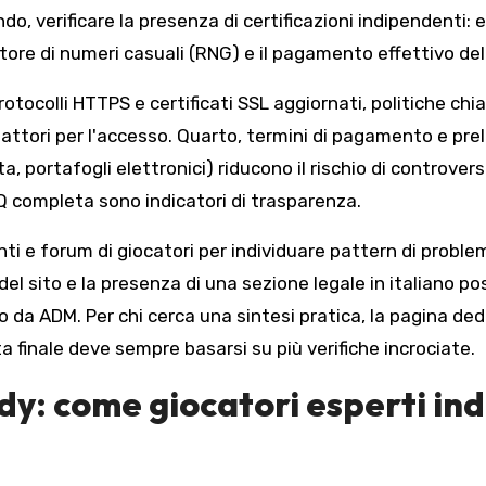
o, verificare la presenza di certificazioni indipendenti:
ore di numeri casuali (RNG) e il pagamento effettivo dell
protocolli HTTPS e certificati SSL aggiornati, politiche ch
ttori per l'accesso. Quarto, termini di pagamento e prelie
a, portafogli elettronici) riducono il rischio di controver
AQ completa sono indicatori di trasparenza.
i e forum di giocatori per individuare pattern di problemi
del sito e la presenza di una sezione legale in italiano po
 da ADM. Per chi cerca una sintesi pratica, la pagina de
ta finale deve sempre basarsi su più verifiche incrociate.
udy: come giocatori esperti in