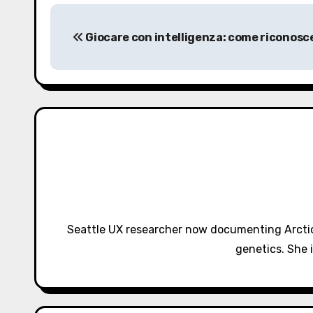
P
Giocare con intelligenza: come riconosce
o
s
t
n
a
v
i
Seattle UX researcher now documenting Arctic
g
genetics. She 
a
t