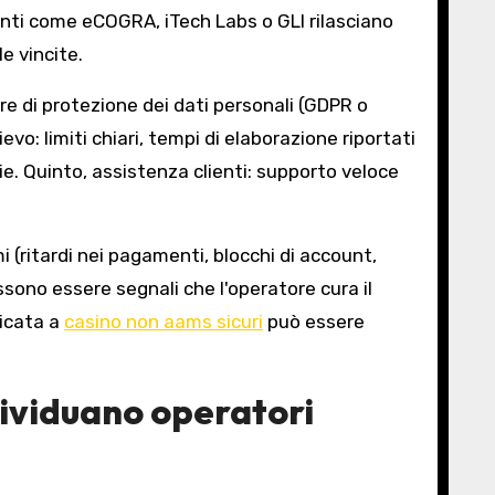
 enti come eCOGRA, iTech Labs o GLI rilasciano
e vincite.
iare di protezione dei dati personali (GDPR o
vo: limiti chiari, tempi di elaborazione riportati
sie. Quinto, assistenza clienti: supporto veloce
 (ritardi nei pagamenti, blocchi di account,
ssono essere segnali che l'operatore cura il
dicata a
casino non aams sicuri
può essere
dividuano operatori