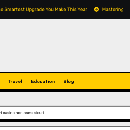
est Upgrade You Make This Year
Mastering DNA Purity
Travel
Education
Blog
iori casino non aams sicuri