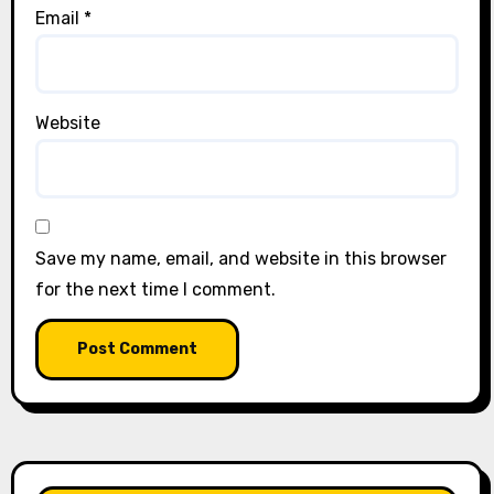
Email
*
Website
Save my name, email, and website in this browser
for the next time I comment.