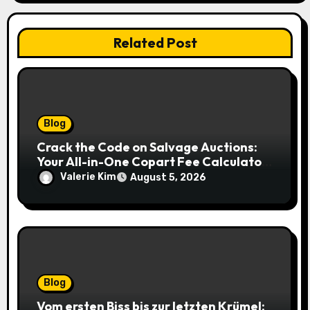
Related Post
Blog
Crack the Code on Salvage Auctions:
Your All-in-One Copart Fee Calculator
Guide to Bidding Smarter
Valerie Kim
August 5, 2026
Blog
Vom ersten Biss bis zur letzten Krümel: