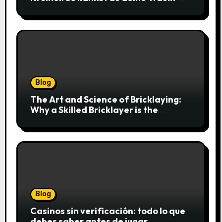
Cookies einfach online bestellen
Blog
The Art and Science of Bricklaying:
Why a Skilled Bricklayer is the
Foundation of Every Great Structure
Blog
Casinos sin verificación: todo lo que
debes saber antes de jugar