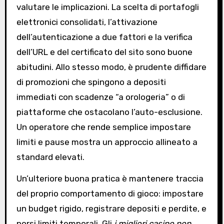
valutare le implicazioni. La scelta di portafogli
elettronici consolidati, l’attivazione
dell’autenticazione a due fattori e la verifica
dell’URL e del certificato del sito sono buone
abitudini. Allo stesso modo, è prudente diffidare
di promozioni che spingono a depositi
immediati con scadenze “a orologeria” o di
piattaforme che ostacolano l’auto-esclusione.
Un operatore che rende semplice impostare
limiti e pause mostra un approccio allineato a
standard elevati.
Un’ulteriore buona pratica è mantenere traccia
del proprio comportamento di gioco: impostare
un budget rigido, registrare depositi e perdite, e
porsi limiti temporali. Gli
i migliori casino non