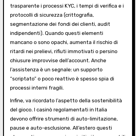
trasparente i processi KYC, i tempi di verifica e i
protocolli di sicurezza (crittografia,
segmentazione dei fondi dei clienti, audit
indipendenti). Quando questi elementi
mancano o sono opachi, aumenta il rischio di
ritardi nei prelievi, rifiuti immotivati o persino
chiusure improvvise dell’account. Anche
l’assistenza è un segnale: un supporto
“scriptato” o poco reattivo è spesso spia di
processi interni fragili.
Infine, va ricordato l’aspetto della sostenibilità
del gioco. I casinò regolamentati in Italia
devono offrire strumenti di auto-limitazione,
pause e auto-esclusione. All’estero questi