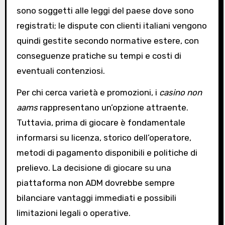
sono soggetti alle leggi del paese dove sono
registrati; le dispute con clienti italiani vengono
quindi gestite secondo normative estere, con
conseguenze pratiche su tempi e costi di
eventuali contenziosi.
Per chi cerca varietà e promozioni, i
casino non
aams
rappresentano un’opzione attraente.
Tuttavia, prima di giocare è fondamentale
informarsi su licenza, storico dell’operatore,
metodi di pagamento disponibili e politiche di
prelievo. La decisione di giocare su una
piattaforma non ADM dovrebbe sempre
bilanciare vantaggi immediati e possibili
limitazioni legali o operative.