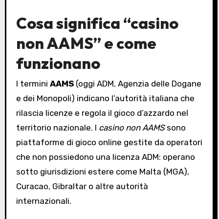
Cosa significa “casino
non AAMS” e come
funzionano
I termini
AAMS
(oggi ADM, Agenzia delle Dogane
e dei Monopoli) indicano l’autorità italiana che
rilascia licenze e regola il gioco d’azzardo nel
territorio nazionale. I
casino non AAMS
sono
piattaforme di gioco online gestite da operatori
che non possiedono una licenza ADM: operano
sotto giurisdizioni estere come Malta (MGA),
Curacao, Gibraltar o altre autorità
internazionali.