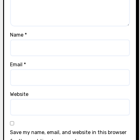
Name
*
Email
*
Website
Save my name, email, and website in this browser