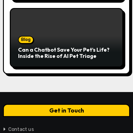
Serenity
Blog
Can a Chatbot Save Your Pet’s Life?
Inside the Rise of AI Pet Triage
Get in Touch
Contact us