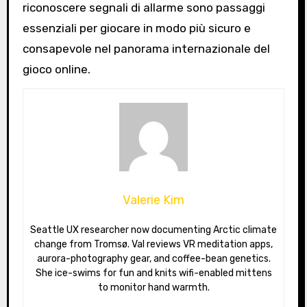
riconoscere segnali di allarme sono passaggi
essenziali per giocare in modo più sicuro e
consapevole nel panorama internazionale del
gioco online.
Valerie Kim
Seattle UX researcher now documenting Arctic climate
change from Tromsø. Val reviews VR meditation apps,
aurora-photography gear, and coffee-bean genetics.
She ice-swims for fun and knits wifi-enabled mittens
to monitor hand warmth.