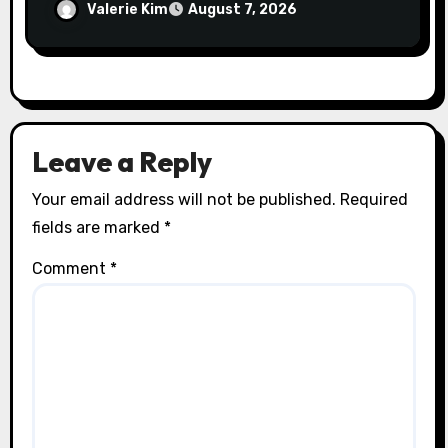
Elegance Meets Alpine Serenity
Valerie Kim
August 7, 2026
Leave a Reply
Your email address will not be published.
Required
fields are marked
*
Comment
*