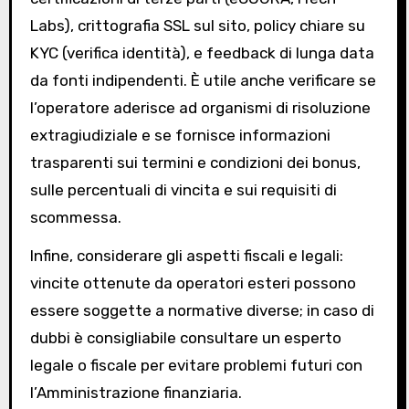
Labs), crittografia SSL sul sito, policy chiare su
KYC (verifica identità), e feedback di lunga data
da fonti indipendenti. È utile anche verificare se
l’operatore aderisce ad organismi di risoluzione
extragiudiziale e se fornisce informazioni
trasparenti sui termini e condizioni dei bonus,
sulle percentuali di vincita e sui requisiti di
scommessa.
Infine, considerare gli aspetti fiscali e legali:
vincite ottenute da operatori esteri possono
essere soggette a normative diverse; in caso di
dubbi è consigliabile consultare un esperto
legale o fiscale per evitare problemi futuri con
l’Amministrazione finanziaria.