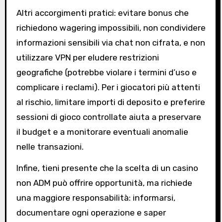
Altri accorgimenti pratici: evitare bonus che
richiedono wagering impossibili, non condividere
informazioni sensibili via chat non cifrata, e non
utilizzare VPN per eludere restrizioni
geografiche (potrebbe violare i termini d’uso e
complicare i reclami). Per i giocatori più attenti
al rischio, limitare importi di deposito e preferire
sessioni di gioco controllate aiuta a preservare
il budget e a monitorare eventuali anomalie
nelle transazioni.
Infine, tieni presente che la scelta di un casino
non ADM può offrire opportunità, ma richiede
una maggiore responsabilità: informarsi,
documentare ogni operazione e saper