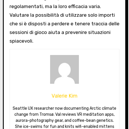
regolamentati, ma la loro efficacia varia.
Valutare la possibilità di utilizzare solo importi
che si è disposti a perdere e tenere traccia delle
sessioni di gioco aiuta a prevenire situazioni
spiacevoli.
Valerie Kim
Seattle UX researcher now documenting Arctic climate
change from Tromsø. Val reviews VR meditation apps,
aurora-photography gear, and coffee-bean genetics.
She ice-swims for fun and knits wifi-enabled mittens