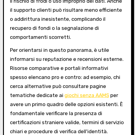
il rischio di frodi o uso improprio dei dati. Anche
il supporto clienti può risultare meno efficiente
o addirittura inesistente, complicando il
recupero di fondi o la segnalazione di
comportamenti scorretti.
Per orientarsi in questo panorama, è utile
informarsi su reputazione e recensioni esterne.
Risorse comparative e portali informativi
spesso elencano pro e contro: ad esempio, chi
cerca alternative può consultare pagine
tematiche dedicate ai
giochi senza AAMS
per
avere un primo quadro delle opzioni esistenti. È
fondamentale verificare la presenza di
certificazioni straniere valide, termini di servizio
chiari e procedure di verifica dell'identità.