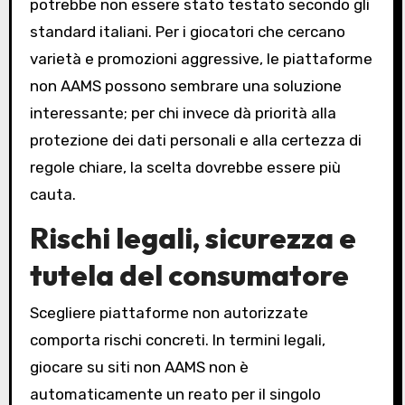
potrebbe non essere stato testato secondo gli
standard italiani. Per i giocatori che cercano
varietà e promozioni aggressive, le piattaforme
non AAMS possono sembrare una soluzione
interessante; per chi invece dà priorità alla
protezione dei dati personali e alla certezza di
regole chiare, la scelta dovrebbe essere più
cauta.
Rischi legali, sicurezza e
tutela del consumatore
Scegliere piattaforme non autorizzate
comporta rischi concreti. In termini legali,
giocare su siti non AAMS non è
automaticamente un reato per il singolo