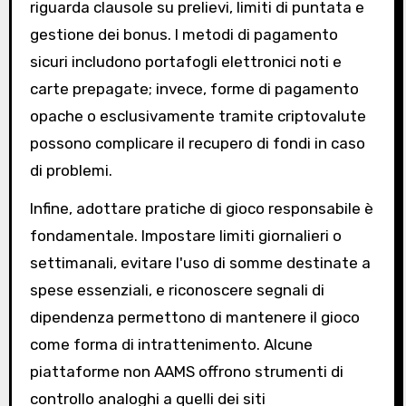
riguarda clausole su prelievi, limiti di puntata e
gestione dei bonus. I metodi di pagamento
sicuri includono portafogli elettronici noti e
carte prepagate; invece, forme di pagamento
opache o esclusivamente tramite criptovalute
possono complicare il recupero di fondi in caso
di problemi.
Infine, adottare pratiche di gioco responsabile è
fondamentale. Impostare limiti giornalieri o
settimanali, evitare l'uso di somme destinate a
spese essenziali, e riconoscere segnali di
dipendenza permettono di mantenere il gioco
come forma di intrattenimento. Alcune
piattaforme non AAMS offrono strumenti di
controllo analoghi a quelli dei siti