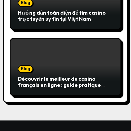
Blog
Hướng dẫn toàn diện để tìm casino
trực tuyến uy tín tại Việt Nam
Blog
Découvrir le meilleur du casino
français en ligne : guide pratique
pour jouer en toute sérénité