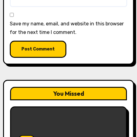
Save my name, email, and website in this browser
for the next time I comment.
You Missed