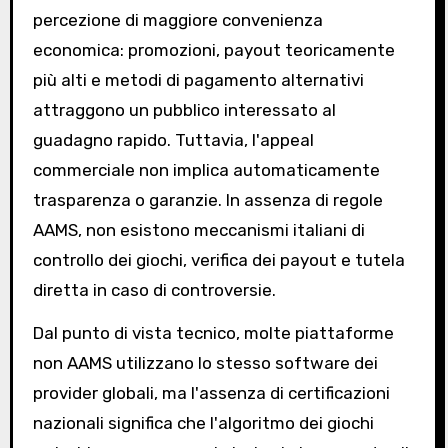
percezione di maggiore convenienza
economica: promozioni, payout teoricamente
più alti e metodi di pagamento alternativi
attraggono un pubblico interessato al
guadagno rapido. Tuttavia, l'appeal
commerciale non implica automaticamente
trasparenza o garanzie. In assenza di regole
AAMS, non esistono meccanismi italiani di
controllo dei giochi, verifica dei payout e tutela
diretta in caso di controversie.
Dal punto di vista tecnico, molte piattaforme
non AAMS utilizzano lo stesso software dei
provider globali, ma l'assenza di certificazioni
nazionali significa che l'algoritmo dei giochi