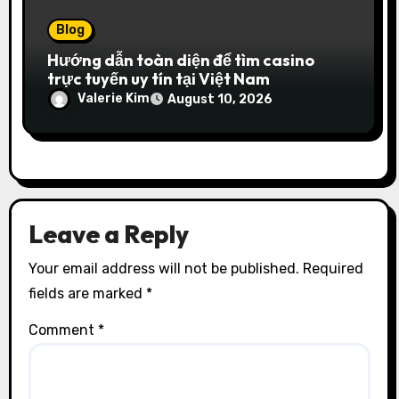
Blog
Hướng dẫn toàn diện để tìm casino
trực tuyến uy tín tại Việt Nam
Valerie Kim
August 10, 2026
Leave a Reply
Your email address will not be published.
Required
fields are marked
*
Comment
*