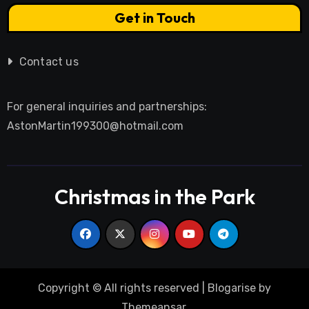
Get in Touch
Contact us
For general inquiries and partnerships:
AstonMartin199300@hotmail.com
Christmas in the Park
Copyright © All rights reserved
|
Blogarise
by
Themeansar
.