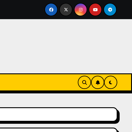
 Elegance Meets Alpine Serenity
Can a Chatbot Save Y