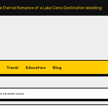
Romance of a Lake Como Destination Wedding: Where Italian
Travel
Education
Blog
e stranieri sicuri