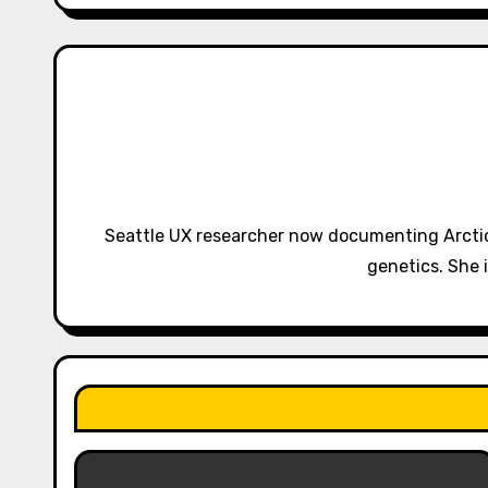
t
n
a
v
i
g
Seattle UX researcher now documenting Arctic
a
genetics. She 
t
i
o
n