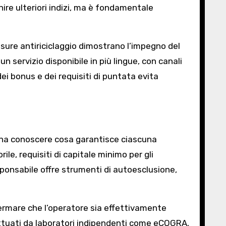
rnire ulteriori indizi, ma è fondamentale
misure antiriciclaggio dimostrano l’impegno del
un servizio disponibile in più lingue, con canali
 dei bonus e dei requisiti di puntata evita
sogna conoscere cosa garantisce ciascuna
ile, requisiti di capitale minimo per gli
sponsabile offre strumenti di autoesclusione,
onfermare che l’operatore sia effettivamente
fettuati da laboratori indipendenti come eCOGRA,