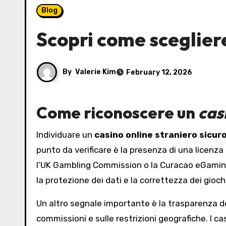
Blog
Scopri come scegliere 
By
Valerie Kim
February 12, 2026
Come riconoscere un
cas
Individuare un
casino online straniero sicur
punto da verificare è la presenza di una licenza
l’UK Gambling Commission o la Curacao eGaming. 
la protezione dei dati e la correttezza dei giochi
Un altro segnale importante è la trasparenza dell
commissioni e sulle restrizioni geografiche. I ca