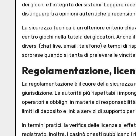
dei giochi e l’integrità dei sistemi. Leggere rece
distinguere tra opinioni autentiche e recension
La sicurezza tecnica è un ulteriore criterio chi
centro giochi nella tutela dei giocatori. Anche il
diversi (chat live, email, telefono) e tempi di ris
sorprese quando si tenta di prelevare le vincite
Regolamentazione, licenz
La regolamentazione è il cuore della sicurezza 
giurisdizione. Le autorità più rispettabili impong
operatori e obblighi in materia di responsabilit
limiti di deposito e link a servizi di supporto p
In termini pratici, la verifica delle licenze si 
registrato. Inoltre, i casinò onesti pubblicano