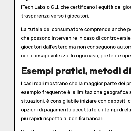
iTech Labs o GLI, che certificano l’equità dei gio
trasparenza verso i giocatori.
La tutela del consumatore comprende anche polit
che possono intervenire in caso di controversie n
giocatori dall’estero ma non conseguono automat
con consapevolezza. In ogni caso, preferire ope
Esempi pratici, metodi d
I casi reali mostrano che la maggior parte dei 
esempio frequente è la limitazione geografica s
situazioni, è consigliabile iniziare con depositi c
opzioni di pagamento accettate e i tempi di el
più rapidi rispetto ai bonifici bancari.