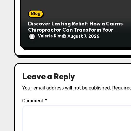
Blog
Discover Lasting Relief: How a Cairns
Chiropractor Can Transform Your
Spinal Health
Valerie Kim
August 7, 2026
Leave a Reply
Your email address will not be published.
Required
Comment
*