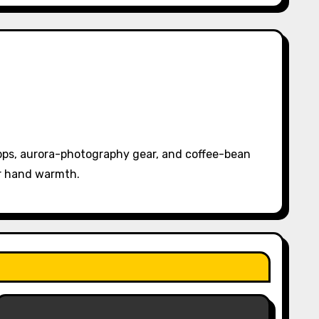
pps, aurora-photography gear, and coffee-bean
or hand warmth.