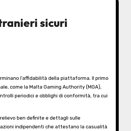
ranieri sicuri
inano l’affidabilità della piattaforma. Il primo
ionale, come la Malta Gaming Authority (MGA),
lli periodici e obblighi di conformità, tra cui
relievo ben definite e dettagli sulle
ficazioni indipendenti che attestano la casualità