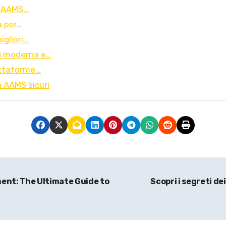
on AAMS…
a per…
igliori…
S moderna e…
attaforme…
n AAMS sicuri
nt: The Ultimate Guide to
Scopri i segreti de