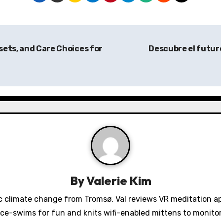
sets, and Care Choices for
Descubre el futur
By
Valerie Kim
 climate change from Tromsø. Val reviews VR meditation a
ice-swims for fun and knits wifi-enabled mittens to monit