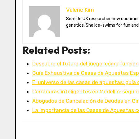
Valerie Kim
Seattle UX researcher now documenting Arctic climate change from Tromsø. Val reviews VR meditation apps, aurora-photography gear, and coffee-bean
genetics. She ice-swims for fun and
Related Posts:
Descubre el futuro del juego: cómo funcion
Guía Exhaustiva de Casas de Apuestas Es
El universo de las casas de apuestas: guía
Cerraduras inteligentes en Medellín: segur
Abogados de Cancelación de Deudas en Gi
La Importancia de las Casas de Apuestas c