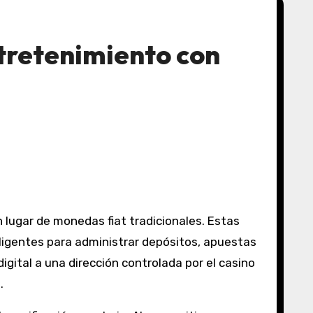
ntretenimiento con
lugar de monedas fiat tradicionales. Estas
ligentes para administrar depósitos, apuestas
igital a una dirección controlada por el casino
.