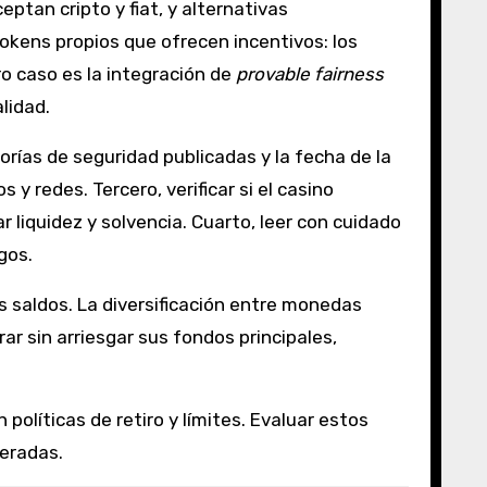
ptan cripto y fiat, y alternativas
okens propios que ofrecen incentivos: los
o caso es la integración de
provable fairness
lidad.
torías de seguridad publicadas y la fecha de la
y redes. Tercero, verificar si el casino
liquidez y solvencia. Cuarto, leer con cuidado
gos.
s saldos. La diversificación entre monedas
r sin arriesgar sus fondos principales,
 políticas de retiro y límites. Evaluar estos
peradas.