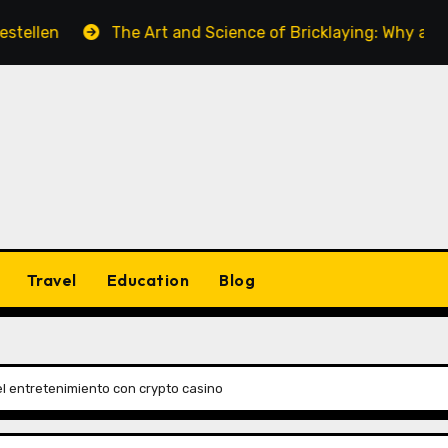
The Art and Science of Bricklaying: Why a Skilled Bri
Travel
Education
Blog
el entretenimiento con crypto casino