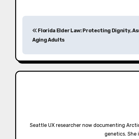
P
Florida Elder Law: Protecting Dignity, As
o
Aging Adults
s
t
n
a
v
i
g
Seattle UX researcher now documenting Arctic
a
genetics. She 