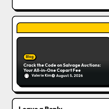
t
i
o
n
Blog
Crack the Code on Salvage Auctions:
Your All-in-One Copart Fee
Calculator Guide to Bidding Smarter
Valerie Kim
August 5, 2026
Leave a Reply