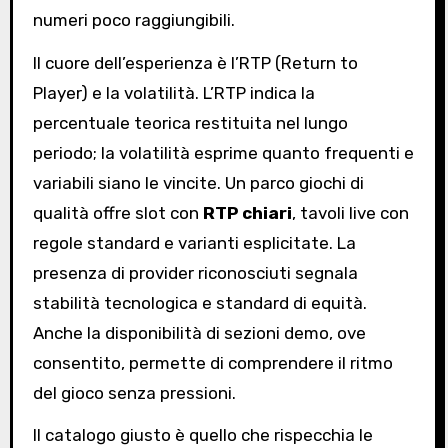
numeri poco raggiungibili.
Il cuore dell’esperienza è l’RTP (Return to
Player) e la volatilità. L’RTP indica la
percentuale teorica restituita nel lungo
periodo; la volatilità esprime quanto frequenti e
variabili siano le vincite. Un parco giochi di
qualità offre slot con
RTP chiari
, tavoli live con
regole standard e varianti esplicitate. La
presenza di provider riconosciuti segnala
stabilità tecnologica e standard di equità.
Anche la disponibilità di sezioni demo, ove
consentito, permette di comprendere il ritmo
del gioco senza pressioni.
Il catalogo giusto è quello che rispecchia le