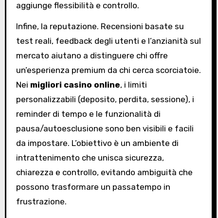
aggiunge flessibilità e controllo.
Infine, la reputazione. Recensioni basate su
test reali, feedback degli utenti e l’anzianità sul
mercato aiutano a distinguere chi offre
un’esperienza premium da chi cerca scorciatoie.
Nei
migliori casino online
, i limiti
personalizzabili (deposito, perdita, sessione), i
reminder di tempo e le funzionalità di
pausa/autoesclusione sono ben visibili e facili
da impostare. L’obiettivo è un ambiente di
intrattenimento che unisca sicurezza,
chiarezza e controllo, evitando ambiguità che
possono trasformare un passatempo in
frustrazione.