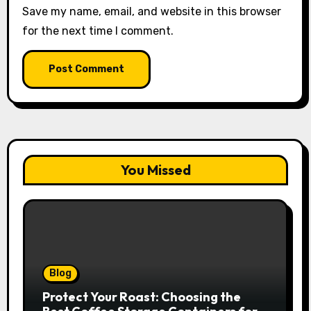
Save my name, email, and website in this browser
for the next time I comment.
You Missed
Blog
Protect Your Roast: Choosing the