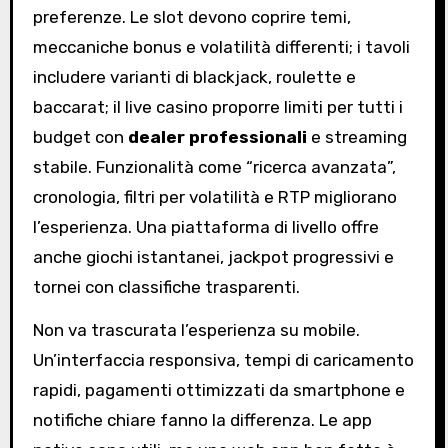
preferenze. Le slot devono coprire temi,
meccaniche bonus e volatilità differenti; i tavoli
includere varianti di blackjack, roulette e
baccarat; il live casino proporre limiti per tutti i
budget con
dealer professionali
e streaming
stabile. Funzionalità come “ricerca avanzata”,
cronologia, filtri per volatilità e RTP migliorano
l’esperienza. Una piattaforma di livello offre
anche giochi istantanei, jackpot progressivi e
tornei con classifiche trasparenti.
Non va trascurata l’esperienza su mobile.
Un’interfaccia responsiva, tempi di caricamento
rapidi, pagamenti ottimizzati da smartphone e
notifiche chiare fanno la differenza. Le app