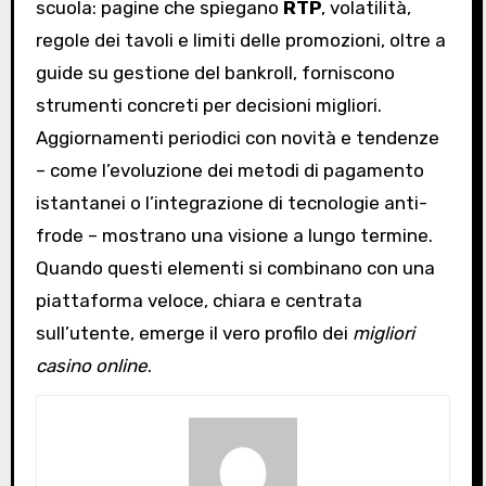
scuola: pagine che spiegano
RTP
, volatilità,
regole dei tavoli e limiti delle promozioni, oltre a
guide su gestione del bankroll, forniscono
strumenti concreti per decisioni migliori.
Aggiornamenti periodici con novità e tendenze
– come l’evoluzione dei metodi di pagamento
istantanei o l’integrazione di tecnologie anti-
frode – mostrano una visione a lungo termine.
Quando questi elementi si combinano con una
piattaforma veloce, chiara e centrata
sull’utente, emerge il vero profilo dei
migliori
casino online
.