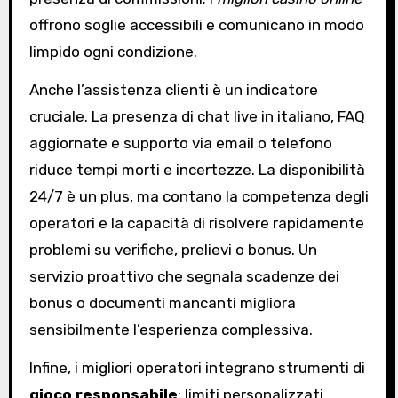
offrono soglie accessibili e comunicano in modo
limpido ogni condizione.
Anche l’assistenza clienti è un indicatore
cruciale. La presenza di chat live in italiano, FAQ
aggiornate e supporto via email o telefono
riduce tempi morti e incertezze. La disponibilità
24/7 è un plus, ma contano la competenza degli
operatori e la capacità di risolvere rapidamente
problemi su verifiche, prelievi o bonus. Un
servizio proattivo che segnala scadenze dei
bonus o documenti mancanti migliora
sensibilmente l’esperienza complessiva.
Infine, i migliori operatori integrano strumenti di
gioco responsabile
: limiti personalizzati,