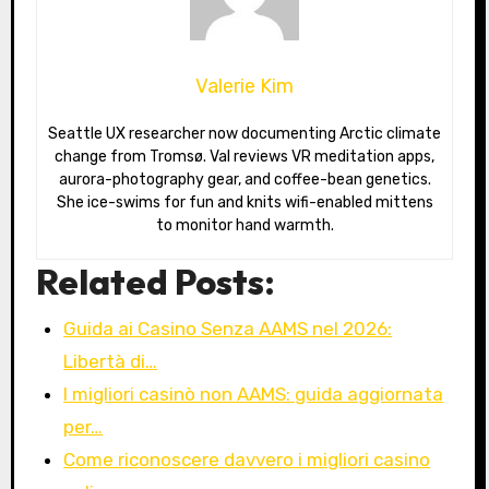
Valerie Kim
Seattle UX researcher now documenting Arctic climate
change from Tromsø. Val reviews VR meditation apps,
aurora-photography gear, and coffee-bean genetics.
She ice-swims for fun and knits wifi-enabled mittens
to monitor hand warmth.
Related Posts:
Guida ai Casino Senza AAMS nel 2026:
Libertà di…
I migliori casinò non AAMS: guida aggiornata
per…
Come riconoscere davvero i migliori casino