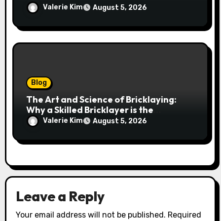
einfach online bestellen
Valerie Kim
August 5, 2026
Blog
The Art and Science of Bricklaying:
Why a Skilled Bricklayer is the
Foundation of Every Great Structure
Valerie Kim
August 5, 2026
Leave a Reply
Your email address will not be published.
Required