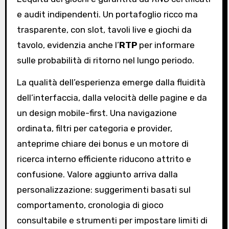
e audit indipendenti. Un portafoglio ricco ma
trasparente, con slot, tavoli live e giochi da
tavolo, evidenzia anche l’
RTP
per informare
sulle probabilità di ritorno nel lungo periodo.
La qualità dell’esperienza emerge dalla fluidità
dell’interfaccia, dalla velocità delle pagine e da
un design mobile-first. Una navigazione
ordinata, filtri per categoria e provider,
anteprime chiare dei bonus e un motore di
ricerca interno efficiente riducono attrito e
confusione. Valore aggiunto arriva dalla
personalizzazione: suggerimenti basati sul
comportamento, cronologia di gioco
consultabile e strumenti per impostare limiti di