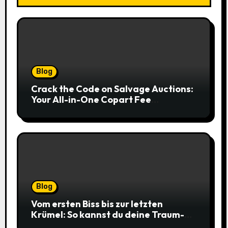
Blog
Crack the Code on Salvage Auctions:
Your All-in-One Copart Fee
Calculator Guide to Bidding Smarter
Blog
Vom ersten Biss bis zur letzten
Krümel: So kannst du deine Traum-
Cookies einfach online bestellen