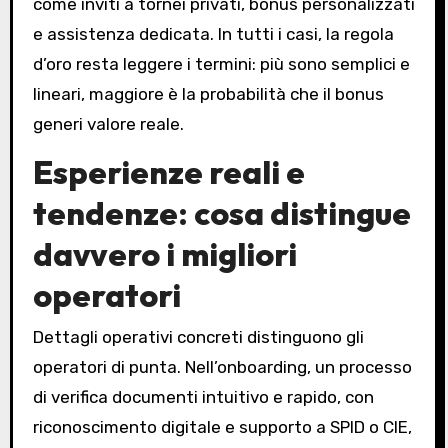
come inviti a tornei privati, bonus personalizzati
e assistenza dedicata. In tutti i casi, la regola
d’oro resta leggere i termini: più sono semplici e
lineari, maggiore è la probabilità che il bonus
generi valore reale.
Esperienze reali e
tendenze: cosa distingue
davvero i migliori
operatori
Dettagli operativi concreti distinguono gli
operatori di punta. Nell’onboarding, un processo
di verifica documenti intuitivo e rapido, con
riconoscimento digitale e supporto a SPID o CIE,