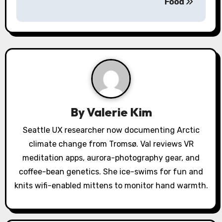
Food
n
a
v
i
g
a
By
Valerie Kim
t
Seattle UX researcher now documenting Arctic
climate change from Tromsø. Val reviews VR
i
meditation apps, aurora-photography gear, and
o
coffee-bean genetics. She ice-swims for fun and
knits wifi-enabled mittens to monitor hand warmth.
n