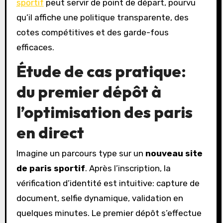
sportif
peut servir de point de départ, pourvu
qu’il affiche une politique transparente, des
cotes compétitives et des garde-fous
efficaces.
Étude de cas pratique:
du premier dépôt à
l’optimisation des paris
en direct
Imagine un parcours type sur un
nouveau site
de paris sportif
. Après l’inscription, la
vérification d’identité est intuitive: capture de
document, selfie dynamique, validation en
quelques minutes. Le premier dépôt s’effectue