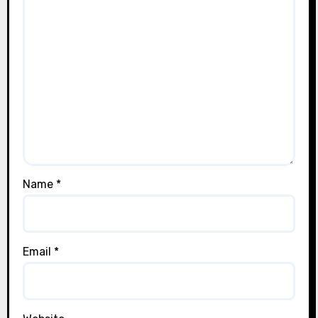
Name
*
Email
*