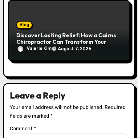
Blog
Discover Lasting Relief: How a Cairns
Chiropractor Can Transform Your
Spinal Health
Valerie Kim
August 7, 2026
Leave a Reply
Your email address will not be published.
Required
fields are marked
*
Comment
*