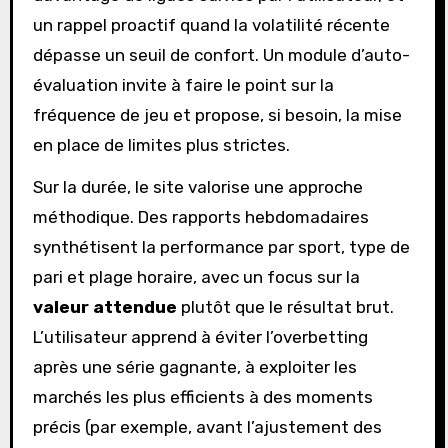
un rappel proactif quand la volatilité récente
dépasse un seuil de confort. Un module d’auto-
évaluation invite à faire le point sur la
fréquence de jeu et propose, si besoin, la mise
en place de limites plus strictes.
Sur la durée, le site valorise une approche
méthodique. Des rapports hebdomadaires
synthétisent la performance par sport, type de
pari et plage horaire, avec un focus sur la
valeur attendue
plutôt que le résultat brut.
L’utilisateur apprend à éviter l’overbetting
après une série gagnante, à exploiter les
marchés les plus efficients à des moments
précis (par exemple, avant l’ajustement des