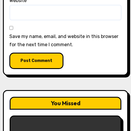
Website
Save my name, email, and website in this browser
for the next time I comment.
You Missed