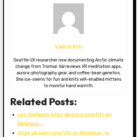
Valerie Kim
Seattle UX researcher now documenting Arctic climate
change from Tromsø. Val reviews VR meditation apps,
aurora-photography gear, and coffee-bean genetics.
She ice-swims for fun and knits wifi-enabled mittens
to monitor hand warmth.
Related Posts:
Les meilleurs sites de paris sportifs en
Belgique:…
Sites de paris sportifs en Belgique : le