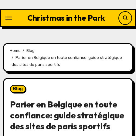
Skip
to
Christmas in the Park
content
Home
Blog
Parier en Belgique en toute confiance: guide stratégique
des sites de paris sportifs
Blog
Parier en Belgique en toute
confiance: guide stratégique
des sites de paris sportifs