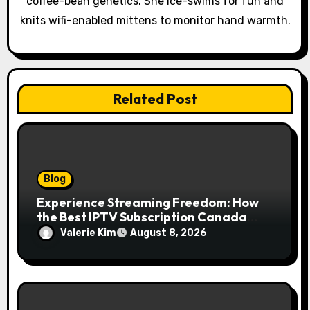
o
coffee-bean genetics. She ice-swims for fun and
knits wifi-enabled mittens to monitor hand warmth.
n
Related Post
Blog
Experience Streaming Freedom: How
the Best IPTV Subscription Canada
Redefines Home Entertainment
Valerie Kim
August 8, 2026