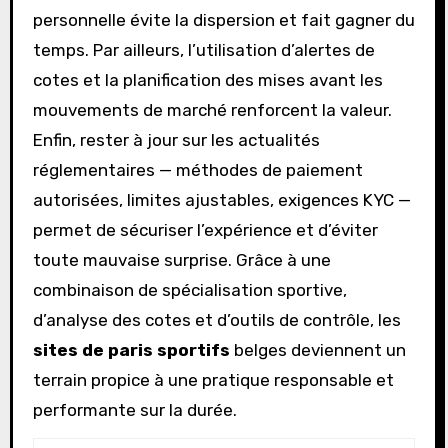
personnelle évite la dispersion et fait gagner du
temps. Par ailleurs, l’utilisation d’alertes de
cotes et la planification des mises avant les
mouvements de marché renforcent la valeur.
Enfin, rester à jour sur les actualités
réglementaires — méthodes de paiement
autorisées, limites ajustables, exigences KYC —
permet de sécuriser l’expérience et d’éviter
toute mauvaise surprise. Grâce à une
combinaison de spécialisation sportive,
d’analyse des cotes et d’outils de contrôle, les
sites de paris sportifs
belges deviennent un
terrain propice à une pratique responsable et
performante sur la durée.