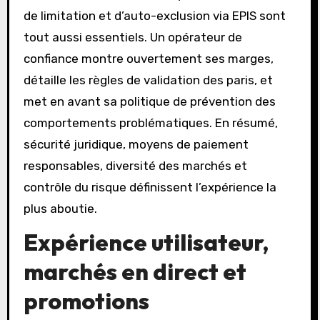
de limitation et d’auto-exclusion via EPIS sont
tout aussi essentiels. Un opérateur de
confiance montre ouvertement ses marges,
détaille les règles de validation des paris, et
met en avant sa politique de prévention des
comportements problématiques. En résumé,
sécurité juridique, moyens de paiement
responsables, diversité des marchés et
contrôle du risque définissent l’expérience la
plus aboutie.
Expérience utilisateur,
marchés en direct et
promotions