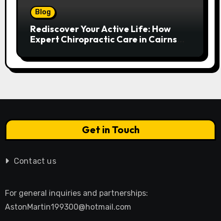
Blog
Rediscover Your Active Life: How
Expert Chiropractic Care in Cairns
Transforms Pain into Possibility
Get in Touch
Contact us
For general inquiries and partnerships:
AstonMartin199300@hotmail.com