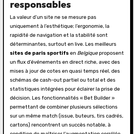
responsables
La valeur d’un site ne se mesure pas
uniquement à l’esthétique; l’ergonomie, la
rapidité de navigation et la stabilité sont
déterminantes, surtout en live. Les meilleurs
sites de paris sportifs
en
Belgique
proposent
un flux d’événements en direct riche, avec des
mises à jour de cotes en quasi temps réel, des
schémas de cash-out partiel ou total et des
statistiques intégrées pour éclairer la prise de
décision. Les fonctionnalités « Bet Builder »
permettant de combiner plusieurs sélections
sur un même match (issue, buteurs, tirs cadrés,
cartons) rencontrent un succès notable, à
condition de maîtriser l’augmentation corrélée