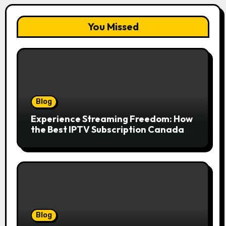
You Missed
Blog
Experience Streaming Freedom: How
the Best IPTV Subscription Canada
Redefines Home Entertainment
Blog