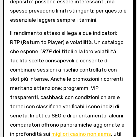
deposito” possono essere interessanti, ma
spesso prevedono limiti stringenti; per questo è
essenziale leggere sempre i termini.
Il rendimento atteso si lega a due indicatori:
RTP (Return to Player) e volatilità. Un catalogo
che espone l’
RTP
dei titoli e la loro volatilità
facilita scelte consapevoli e consente di
combinare sessioni a rischio controllato con
slot più intense. Anche le promozioni ricorrenti
meritano attenzione: programmi VIP
trasparenti, cashback con condizioni chiare e
tornei con classifiche verificabili sono indizi di
serietà. In ottica SEO e di orientamento, alcuni
comparatori offrono panoramiche aggiornate e
in profondità sui
migliori casino non aams
, utili