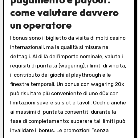
come valutare davvero
un operatore
I bonus sono il biglietto da visita di molti casino
internazionali, ma la qualità si misura nei
dettagli. Al di là dell’importo nominale, valuta i
requisiti di puntata (wagering), i limiti di vincita,
il contributo dei giochi al playthrough e le
finestre temporali. Un bonus con wagering 20x
può risultare più conveniente di uno 40x con
limitazioni severe su slot e tavoli. Occhio anche
ai massimi di puntata consentiti durante la
fase di completamento: superare tali limiti può
invalidare il bonus. Le promozioni “senza