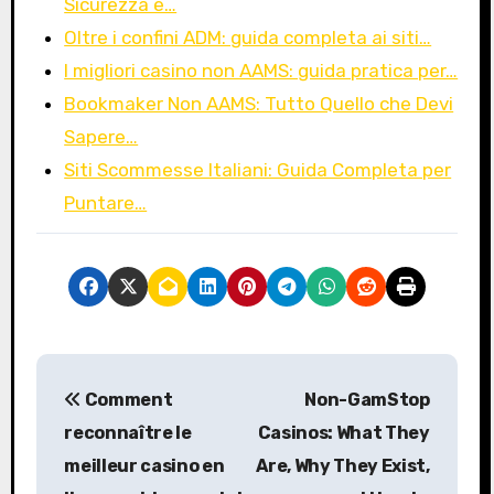
Sicurezza e…
Oltre i confini ADM: guida completa ai siti…
I migliori casino non AAMS: guida pratica per…
Bookmaker Non AAMS: Tutto Quello che Devi
Sapere…
Siti Scommesse Italiani: Guida Completa per
Puntare…
P
Comment
Non-GamStop
o
reconnaître le
Casinos: What They
s
meilleur casino en
Are, Why They Exist,