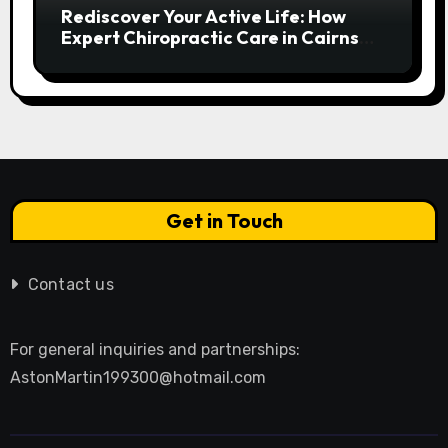
Rediscover Your Active Life: How
Expert Chiropractic Care in Cairns
Transforms Pain into Possibility
Get in Touch
Contact us
For general inquiries and partnerships:
AstonMartin199300@hotmail.com