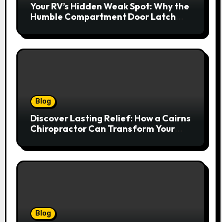
Your RV’s Hidden Weak Spot: Why the
Humble Compartment Door Latch
Deserves Much More Attention
Blog
Discover Lasting Relief: How a Cairns
Chiropractor Can Transform Your
Spinal Health
Blog