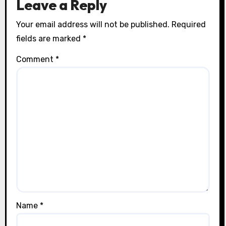
Leave a Reply
Your email address will not be published.
Required
fields are marked
*
Comment
*
Name
*