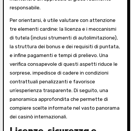
responsabile.
Per orientarsi, è utile valutare con attenzione
tre elementi cardine: la licenza e i meccanismi
di tutela (inclusi strumenti di autolimitazione),
la struttura dei bonus e dei requisiti di puntata,
e infine pagamenti e tempi di prelievo. Una
verifica consapevole di questi aspetti riduce le
sorprese, impedisce di cadere in condizioni
contrattuali penalizzanti e favorisce
un’esperienza trasparente. Di seguito, una
panoramica approfondita che permette di
compiere scelte informate nel vasto panorama
dei casinò internazionali.
Licenze, sicurezza e